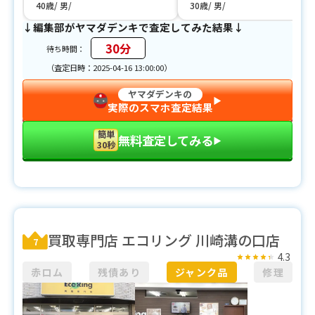
40歳
男
30歳
男
↓編集部がヤマダデンキで査定してみた結果↓
30分
待ち時間：
（査定日時：2025-04-16 13:00:00）
ヤマダデンキの
▶︎
実際のスマホ査定結果
簡単
無料査定してみる
▶︎
30秒
買取専門店 エコリング 川崎溝の口店
7
4.3
赤ロム
残債あり
ジャンク品
修理