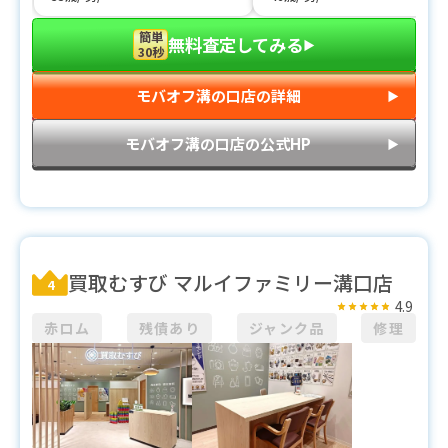
簡単
無料査定してみる
▶︎
30秒
モバオフ溝の口店の詳細
▶︎
モバオフ溝の口店の公式HP
▶︎
買取むすび マルイファミリー溝口店
4
4.9
赤ロム
残債あり
ジャンク品
修理