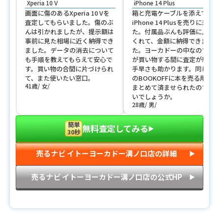
Xperia 10 V
iPhone 14 Plus
画面に傷のあるXperia 10 Vを
箱と充電ケーブルを添えて
査定してもらいました。傷のぶ
iPhone 14 Plusを売りに来ま
んは引かれましたが、提示額は
た。付属品ぶんも評価に入れ
事前に見た相場に近く納得でき
くれて、金額に納得できまし
ました。データの消去について
た。ヨーカドーの中なので家
も手順を教えてもらえて安心で
が買い物する間に査定が終わ
す。買い物の合間に片づけられ
手早さも助かります。同じ1階
て、また使いたい窓口。
のBOOKOFFに本を売る用事と
41歳
女
まとめて済ませられたのでは
いでしょうか。
28歳
男
簡単
無料査定してみる
▶︎
30秒
売るナビ イトーヨーカドー溝ノ口店の詳細
▶︎
売るナビ イトーヨーカドー溝ノ口店の公式HP
▶︎