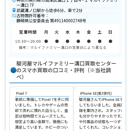
神奈川県川崎市高津区溝口１丁目４−１ マルイファミリ
ー溝口 7F
武蔵溝ノ口駅から徒歩6分、車で2分
古物商許可番号：
静岡県公安委員会 第491140002748号
営業時間
月
火
水
木
金
土
日
10:30〜20:00
●
●
●
●
●
●
●
備考：マルイファミリー溝口の営業日により異なる
駿河屋マルイファミリー溝口買取センター
のスマホ買取の口コミ・評判（※当社調
べ）
Pixel 7
iPhone SE(第3世代)
事前に準備してPixel 7を手に伺
駿河屋さんでiPhone SEを査
いました。トレカやゲームの売
してもらいました。会員証の
却で流れに慣れた店らしく、査
録を案内され、スタッフの説
定は短時間でスムーズでした。
も分かりやすかったです。外
想定より高い金額で、価格にも
や付属品の状態も一つずつ確
満足しています。ホビーのつい
してくれた。コレクション売