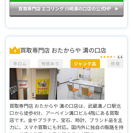
買取専門店 エコリング 川崎溝の口店の公式HP
▶︎
買取専門店 おたからや 溝の口店
8
4.4
赤ロム
残債あり
ジャンク品
修理
買取専門店 おたからや 溝の口店は、武蔵溝ノ口駅北
口から徒歩4分、アーベイン溝口ビル4階にある買取
店です。金やプラチナ、宝石、時計、ブランド品を主
力に、スマホ買取にも対応。国内外に独自の販路を持