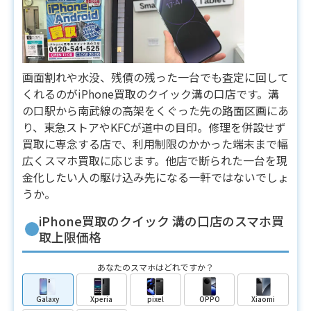
画面割れや水没、残債の残った一台でも査定に回して
くれるのがiPhone買取のクイック溝の口店です。溝
の口駅から南武線の高架をくぐった先の路面区画にあ
り、東急ストアやKFCが道中の目印。修理を併設せず
買取に専念する店で、利用制限のかかった端末まで幅
広くスマホ買取に応じます。他店で断られた一台を現
金化したい人の駆け込み先になる一軒ではないでしょ
うか。
iPhone買取のクイック 溝の口店のスマホ買
取上限価格
あなたのスマホはどれですか？
Galaxy
Xperia
pixel
OPPO
Xiaomi