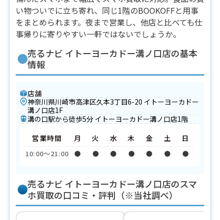
い物ついでに立ち寄れ、同じ1階のBOOKOFFと用事
をまとめられます。夜まで営業し、他店と比べても仕
事帰りに寄りやすい一軒ではないでしょうか。
売るナビ イトーヨーカドー溝ノ口店の基本
情報
店舗
神奈川県川崎市高津区久本3丁目6-20 イトーヨーカドー
溝ノ口店1F
溝の口駅から徒歩5分 イトーヨーカドー溝ノ口店1階
営業時間
月
火
水
木
金
土
日
10:00〜21:00
●
●
●
●
●
●
●
売るナビ イトーヨーカドー溝ノ口店のスマ
ホ買取の口コミ・評判（※当社調べ）