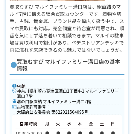
買取むすび マルイファミリー溝口店は、駅直結のマ
ルイ7階に構える総合買取カウンターです。着物や切
手、古銭、貴金属、ブランド品を幅広く扱う中で、ス
マホ買取にも対応。完全個室と待合室が用意され、順
番を気にせず落ち着いて相談できます。マルイの駐車
場は買取利用で割引があり、ペデストリアンデッキで
雨に濡れず来店できるのも魅力ではないでしょうか。
買取むすび マルイファミリー溝口店の基本
情報
店舗
神奈川県川崎市高津区溝口1丁目4-1 マルイファミリー
溝口 7階
溝の口駅直結 マルイファミリー溝口7階
古物商許可番号：
大阪府公安委員会 第622021504095号
営業時間
月
火
水
木
金
土
日
10:30〜20:00
●
●
●
●
●
●
●