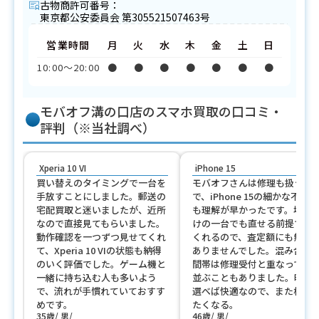
古物商許可番号：
東京都公安委員会 第305521507463号
営業時間
月
火
水
木
金
土
日
10:00〜20:00
●
●
●
●
●
●
●
モバオフ溝の口店のスマホ買取の口コミ・
評判（※当社調べ）
Xperia 10 VI
iPhone 15
買い替えのタイミングで一台を
モバオフさんは修理も扱う店
手放すことにしました。郵送の
で、iPhone 15の細かな不具合
宅配買取と迷いましたが、近所
も理解が早かったです。壊れ
なので直接見てもらいました。
けの一台でも直せる前提で見
動作確認を一つずつ見せてくれ
くれるので、査定額にも無理
て、Xperia 10 VIの状態も納得
ありませんでした。混み合う
のいく評価でした。ゲーム機と
間帯は修理受付と重なって少
一緒に持ち込む人も多いよう
並ぶこともありました。時間
で、流れが手慣れていておすす
選べば快適なので、また相談
めです。
たくなる。
35歳
男
46歳
男