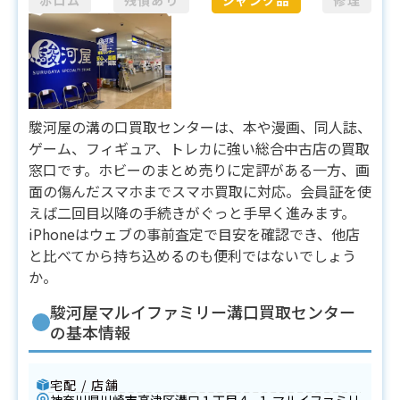
赤ロム
残債あり
ジャンク品
修理
駿河屋の溝の口買取センターは、本や漫画、同人誌、
ゲーム、フィギュア、トレカに強い総合中古店の買取
窓口です。ホビーのまとめ売りに定評がある一方、画
面の傷んだスマホまでスマホ買取に対応。会員証を使
えば二回目以降の手続きがぐっと手早く進みます。
iPhoneはウェブの事前査定で目安を確認でき、他店
と比べてから持ち込めるのも便利ではないでしょう
か。
駿河屋マルイファミリー溝口買取センター
の基本情報
宅配 / 店舗