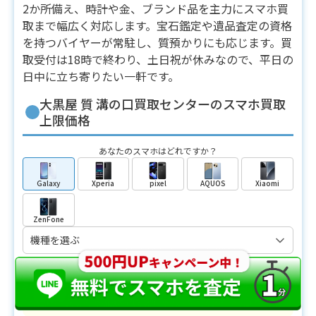
2か所備え、時計や金、ブランド品を主力にスマホ買
取まで幅広く対応します。宝石鑑定や遺品査定の資格
を持つバイヤーが常駐し、質預かりにも応じます。買
取受付は18時で終わり、土日祝が休みなので、平日の
日中に立ち寄りたい一軒です。
大黒屋 質 溝の口買取センターのスマホ買取
上限価格
あなたのスマホはどれですか？
Galaxy
Xperia
pixel
AQUOS
Xiaomi
ZenFone
Galaxy
の上限買取価格
新品
¥171,000