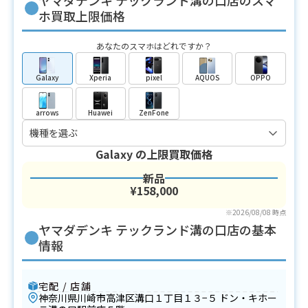
ホ買取上限価格
あなたのスマホはどれですか？
Galaxy
Xperia
pixel
AQUOS
OPPO
arrows
Huawei
ZenFone
Galaxy
の上限買取価格
新品
¥158,000
※2026/08/08 時点
ヤマダデンキ テックランド溝の口店の基本
情報
宅配 / 店舗
神奈川県川崎市高津区溝口１丁目１３−５ ドン・キホー