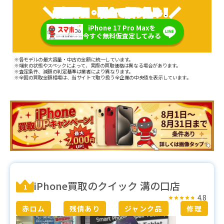
＼最短即日・現金で振り込み！／
iPhone 17 Pro Maxを
今すぐ無料仮査定してみる
※各モデルの最大容量・中古の金額に統一しています。
※端末の状態やスペックによって、実際の買取価格は異なる場合があります。
※査定条件、減額の判定基準は業者により異なります。
※全国の買取金額相場は、当サイトで取り扱う全企業の中央値を表示しています。
iPhone買取のクイック 溝の口店
1
4.8
赤ロム
残債あり
ジャンク品
修理