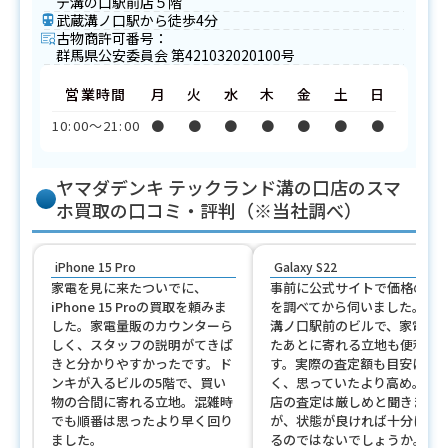
テ溝の口駅前店５階
武蔵溝ノ口駅から徒歩4分
古物商許可番号：
群馬県公安委員会 第421032020100号
営業時間
月
火
水
木
金
土
日
10:00〜21:00
●
●
●
●
●
●
●
ヤマダデンキ テックランド溝の口店のスマ
ホ買取の口コミ・評判（※当社調べ）
iPhone 15 Pro
Galaxy S22
家電を見に来たついでに、
事前に公式サイトで価格の目
iPhone 15 Proの買取を頼みま
を調べてから伺いました。武
した。家電量販のカウンターら
溝ノ口駅前のビルで、家電を
しく、スタッフの説明がてきぱ
たあとに寄れる立地も便利で
きと分かりやすかったです。ド
す。実際の査定額も目安に近
ンキが入るビルの5階で、買い
く、思っていたより高め。量
物の合間に寄れる立地。混雑時
店の査定は厳しめと聞きます
でも順番は思ったより早く回り
が、状態が良ければ十分に狙
ました。
るのではないでしょうか。