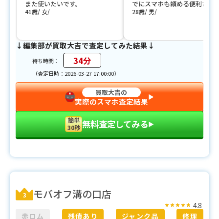
また使いたいです。
でにスマホも頼める便利さ。
41歳
女
28歳
男
↓編集部が買取大吉で査定してみた結果↓
34分
待ち時間：
（査定日時：2026-03-27 17:00:00）
買取大吉の
▶︎
実際のスマホ査定結果
簡単
無料査定してみる
▶︎
30秒
モバオフ溝の口店
3
4.8
赤ロム
残債あり
ジャンク品
修理