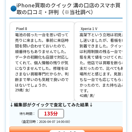
iPhone買取のクイック 溝の口店のスマホ買
取の口コミ・評判（※当社調べ）
Pixel 8
Xperia 1 V
電池の弱った一台を思い切って
高架下という立地は初見だと
売りに来ました。事前に来店時
し迷いましたが、看板を頼り
間を問い合わせておいたので、
到着できました。クイックさ
順番待ちもありませんでした。
は利用制限の残る一台でも、
データの初期化も店頭で対応し
態を見て値をつけてくれまし
てくれて、個人情報の残りが気
た。他店では買取を断られた
になりませんでした。修理をは
末だったので、比べても頼れ
さまない買取専門だからか、判
場所だと感じます。見放され
断まで早いのも気軽で良いので
ちな一台でも応じてもらえて
はないでしょうか。
かったので、また持ち込みた
29歳
女
です。
42歳
男
↓編集部がクイックで査定してみた結果↓
135分
待ち時間：
（査定日時：2026-04-07 14:00:00）