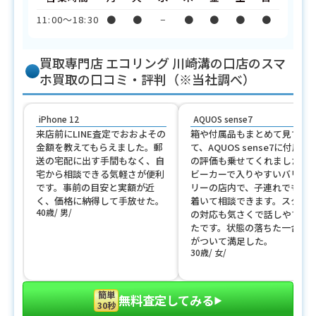
11:00〜18:30
●
●
−
●
●
●
●
買取専門店 エコリング 川崎溝の口店のスマ
ホ買取の口コミ・評判（※当社調べ）
iPhone 12
AQUOS sense7
来店前にLINE査定でおおよその
箱や付属品もまとめて見てく
金額を教えてもらえました。郵
て、AQUOS sense7に付属ぶ
送の宅配に出す手間もなく、自
の評価も乗せてくれました。
宅から相談できる気軽さが便利
ビーカーで入りやすいバリア
です。事前の目安と実額が近
リーの店内で、子連れでも落
く、価格に納得して手放せた。
着いて相談できます。スタッ
40歳
男
の対応も気さくで話しやすか
たです。状態の落ちた一台に
がついて満足した。
30歳
女
簡単
無料査定してみる
▶︎
30秒