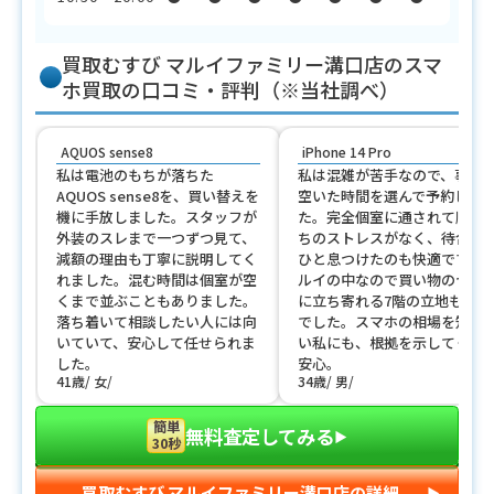
買取むすび マルイファミリー溝口店のスマ
ホ買取の口コミ・評判（※当社調べ）
AQUOS sense8
iPhone 14 Pro
私は電池のもちが落ちた
私は混雑が苦手なので、事前
AQUOS sense8を、買い替えを
空いた時間を選んで予約しま
機に手放しました。スタッフが
た。完全個室に通されて順番
外装のスレまで一つずつ見て、
ちのストレスがなく、待合室
減額の理由も丁寧に説明してく
ひと息つけたのも快適です。
れました。混む時間は個室が空
ルイの中なので買い物のつい
くまで並ぶこともありました。
に立ち寄れる7階の立地も便利
落ち着いて相談したい人には向
でした。スマホの相場を知ら
いていて、安心して任せられま
い私にも、根拠を示してくれ
した。
安心。
41歳
女
34歳
男
簡単
無料査定してみる
▶︎
30秒
買取むすび マルイファミリー溝口店の詳細
▶︎