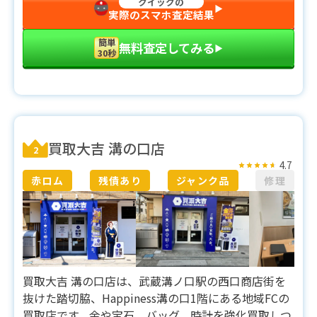
クイックの
▶︎
実際のスマホ査定結果
簡単
無料査定してみる
▶︎
30秒
買取大吉 溝の口店
2
4.7
赤ロム
残債あり
ジャンク品
修理
買取大吉 溝の口店は、武蔵溝ノ口駅の西口商店街を
抜けた踏切脇、Happiness溝の口1階にある地域FCの
買取店です。金や宝石、バッグ、時計を強化買取しつ