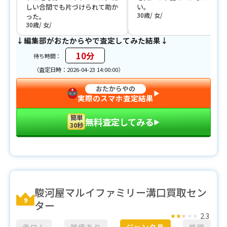
しい合間でも片づけられて助か
い。
30歳
女
った。
30歳
女
↓編集部がおたからやで査定してみた結果↓
10分
待ち時間：
（査定日時：2026-04-23 14:00:00）
おたからやの
▶︎
実際のスマホ査定結果
簡単
無料査定してみる
▶︎
30秒
駿河屋マルイファミリー溝口買取セン
9
ター
2.3