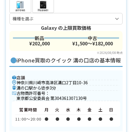
arrows
Huawei
Galaxy
の上限買取価格
新品
中古
¥202,000
¥1,500〜¥182,000
※2026/08/08 時点
iPhone買取のクイック 溝の口店の基本情報
店舗
神奈川県川崎市高津区溝口2丁目10-36
溝の口駅から徒歩3分
古物商許可番号：
東京都公安委員会 第304361307130号
営業時間
月
火
水
木
金
土
日
11:00〜20:00
●
●
●
●
●
●
●