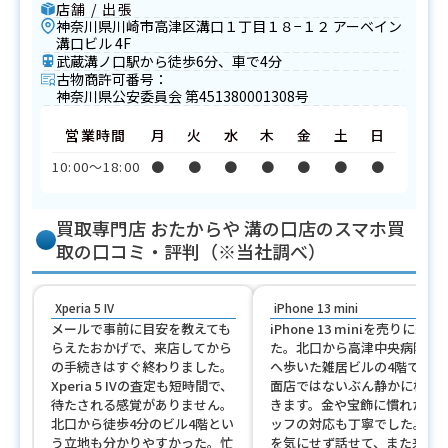
店舗 / 出張
神奈川県川崎市高津区溝口１丁目１８−１２ アーベイン
溝口ビル 4F
武蔵溝ノ口駅から徒歩6分、車で4分
古物商許可番号：
神奈川県公安委員会 第451380001308号
営業時間
月
火
水
木
金
土
日
10:00〜18:00
●
●
●
●
●
●
●
買取専門店 おたからや 溝の口店のスマホ買
取の口コミ・評判（※当社調べ）
Xperia 5 IV
iPhone 13 mini
メールで事前に目安を教えても
iPhone 13 miniを売りに来ま
らえたおかげで、来店してから
た。北口から高津中央病院の
の手続きはすぐ終わりました。
へ歩いた雑居ビルの4階で、路
Xperia 5 IVの査定も短時間で、
面店ではないぶん静かに相談
待たされる感覚がありません。
きます。金や宝飾に慣れたス
北口から徒歩4分のビル4階とい
ッフの対応も丁寧でした。人
う立地も分かりやすかった。忙
を気にせず話せて、また来た