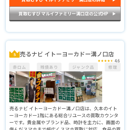
買取むすび マルイファミリー溝口店の公式HP
▶︎
売るナビ イトーヨーカドー溝ノ口店
5
4.6
赤ロム
残債あり
ジャンク品
修理
売るナビ イトーヨーカドー溝ノ口店は、久本のイト
ーヨーカドー1階にある総合リユースの買取カウンタ
ーです。貴金属やブランド品、時計を主力に、画面の
傷んだスマホまで幅広くスマホ買取に対応。食品の買