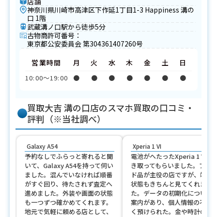
店舗
神奈川県川崎市高津区下作延1丁目1-3 Happiness 溝の
口 1階
武蔵溝ノ口駅から徒歩5分
古物商許可番号：
東京都公安委員会 第304361407260号
営業時間
月
火
水
木
金
土
日
10:00〜19:00
●
●
●
●
●
●
●
買取大吉 溝の口店のスマホ買取の口コミ・
評判（※当社調べ）
Galaxy A54
Xperia 1 VI
予約なしでふらっと寄れると聞
電池がへたったXperia 1 VIを
いて、Galaxy A54を持って伺い
き取ってもらいました。ブラ
ました。混んでいなければ順番
ド品が主役の店ですが、端末
がすぐ回り、待たされず査定へ
状態もきちんと見てくれまし
進めました。外装や画面の状態
た。データの初期化について
も一つずつ確かめてくれます。
案内があり、個人情報の不安
地元で気軽に頼める店として、
く預けられた。金や時計のつ