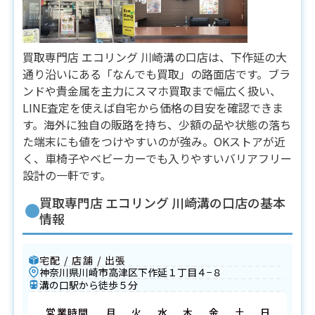
買取専門店 エコリング 川崎溝の口店は、下作延の大
通り沿いにある「なんでも買取」の路面店です。ブラ
ンドや貴金属を主力にスマホ買取まで幅広く扱い、
LINE査定を使えば自宅から価格の目安を確認できま
す。海外に独自の販路を持ち、少額の品や状態の落ち
た端末にも値をつけやすいのが強み。OKストアが近
く、車椅子やベビーカーでも入りやすいバリアフリー
設計の一軒です。
買取専門店 エコリング 川崎溝の口店の基本
情報
宅配 / 店舗 / 出張
神奈川県川崎市高津区下作延１丁目４−８
溝の口駅から徒歩５分
営業時間
月
火
水
木
金
土
日