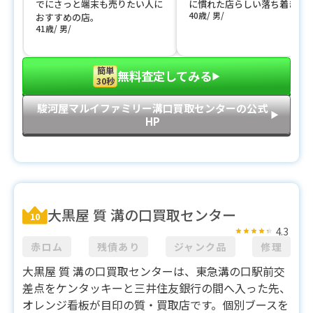
でにさっと端末も売りたい人に
に慣れた店らしい落ち着き。
40歳
男
おすすめの店。
41歳
男
簡単
無料査定してみる
▶︎
30秒
駿河屋マルイファミリー溝口買取センターの公式
▶︎
HP
大黒屋 質 溝の口買取センター
10
4.3
赤ロム
残債あり
ジャンク品
修理
大黒屋 質 溝の口買取センターは、東急溝の口駅前交
差点をケンタッキーと三井住友銀行の間へ入った先、
オレンジ看板が目印の質・買取店です。個別ブースを