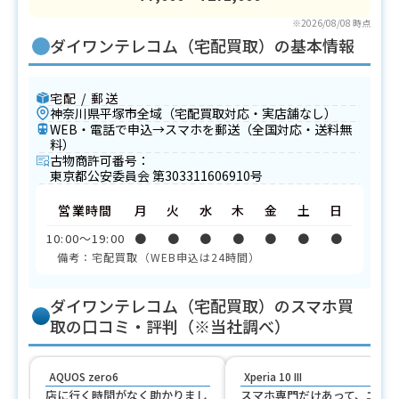
※2026/08/08 時点
ダイワンテレコム（宅配買取）の基本情報
宅配 / 郵送
神奈川県平塚市全域（宅配買取対応・実店舗なし）
WEB・電話で申込→スマホを郵送（全国対応・送料無
料）
古物商許可番号：
東京都公安委員会 第303311606910号
営業時間
月
火
水
木
金
土
日
10:00〜19:00
●
●
●
●
●
●
●
備考：宅配買取（WEB申込は24時間）
ダイワンテレコム（宅配買取）のスマホ買
取の口コミ・評判（※当社調べ）
AQUOS zero6
Xperia 10 III
店に行く時間がなく助かりまし
スマホ専門だけあって、エク