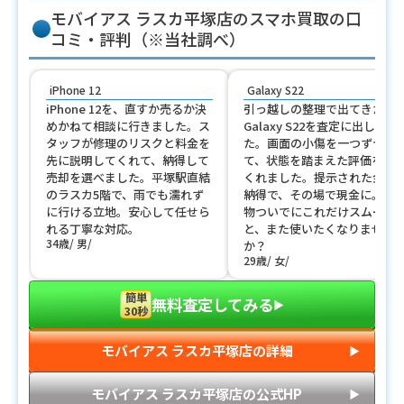
モバイアス ラスカ平塚店のスマホ買取の口
コミ・評判（※当社調べ）
iPhone 12
Galaxy S22
iPhone 12を、直すか売るか決
引っ越しの整理で出てきた
めかねて相談に行きました。ス
Galaxy S22を査定に出しまし
タッフが修理のリスクと料金を
た。画面の小傷を一つずつ見
先に説明してくれて、納得して
て、状態を踏まえた評価をし
売却を選べました。平塚駅直結
くれました。提示された金額
のラスカ5階で、雨でも濡れず
納得で、その場で現金に。買
に行ける立地。安心して任せら
物ついでにこれだけスムーズ
れる丁寧な対応。
と、また使いたくなりません
34歳
男
か？
29歳
女
簡単
無料査定してみる
▶︎
30秒
モバイアス ラスカ平塚店の詳細
▶︎
モバイアス ラスカ平塚店の公式HP
▶︎