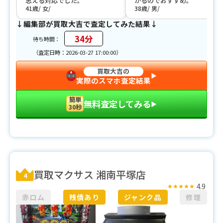
思える対応でした。
かるのでおすすめ。
41歳
女
38歳
男
↓編集部が買取大吉で査定してみた結果↓
34分
待ち時間：
（査定日時：2026-03-27 17:00:00）
買取大吉の
▶︎
実際のスマホ査定結果
簡単
無料査定してみる
▶︎
30秒
買取マクサス 湘南平塚店
4
4.9
赤ロム
残債あり
ジャンク品
修理