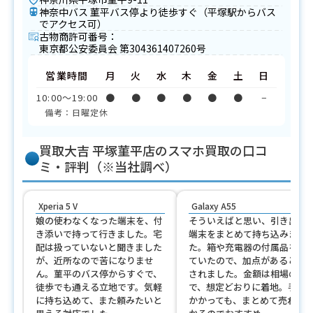
神奈中バス 菫平バス停より徒歩すぐ（平塚駅からバス
でアクセス可）
古物商許可番号：
東京都公安委員会 第304361407260号
営業時間
月
火
水
木
金
土
日
10:00〜19:00
●
●
●
●
●
●
−
備考：日曜定休
買取大吉 平塚菫平店のスマホ買取の口コ
ミ・評判（※当社調べ）
Xperia 5 V
Galaxy A55
娘の使わなくなった端末を、付
そういえばと思い、引き出し
き添いで持って行きました。宅
端末をまとめて持ち込みまし
配は扱っていないと聞きました
た。箱や充電器の付属品を揃
が、近所なので苦になりませ
ていたので、加点があると説
ん。菫平のバス停からすぐで、
されました。金額は相場の範
徒歩でも通える立地です。気軽
で、想定どおりに着地。手間
に持ち込めて、また頼みたいと
かかっても、まとめて売れて