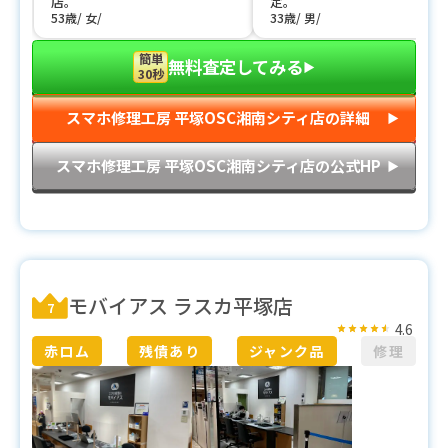
店。
定。
53歳
女
33歳
男
簡単
無料査定してみる
▶︎
30秒
スマホ修理工房 平塚OSC湘南シティ店の詳細
▶︎
スマホ修理工房 平塚OSC湘南シティ店の公式HP
▶︎
モバイアス ラスカ平塚店
7
4.6
赤ロム
残債あり
ジャンク品
修理