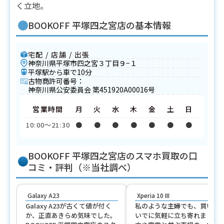
く立地。
BOOKOFF 平塚四之宮店の基本情報
宅配 / 店舗 / 出張
神奈川県平塚市四之宮３丁目９−１
平塚駅から車で10分
古物商許可番号：
神奈川県公安委員会 第451920A00016号
営業時間
月
火
水
木
金
土
日
10:00〜21:30
●
●
●
●
●
●
●
BOOKOFF 平塚四之宮店のスマホ買取の口
コミ・評判（※当社調べ）
Galaxy A23
Xperia 10 III
Galaxy A23が古くて値が付く
私のような主婦でも、買い物
か、正直あきらめ気味でした。
いでに気軽に立ち寄れました