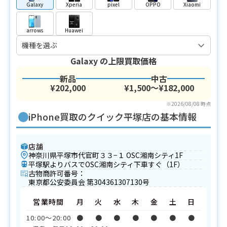
Galaxy
Xperia
pixel
OPPO
Xiaomi
arrows
Huawei
Galaxy
の上限買取価格
新品
中古
¥202,000
¥1,500〜¥182,000
※2026/08/08 時点
iPhone買取のクイック平塚店の基本情報
店舗
神奈川県平塚市代官町３３−１ OSC湘南シティ1F
平塚駅よりバスでOSC湘南シティ下車すぐ（1F）
古物商許可番号：
東京都公安委員会 第304361307130号
営業時間
月
火
水
木
金
土
日
10:00〜20:00
●
●
●
●
●
●
●