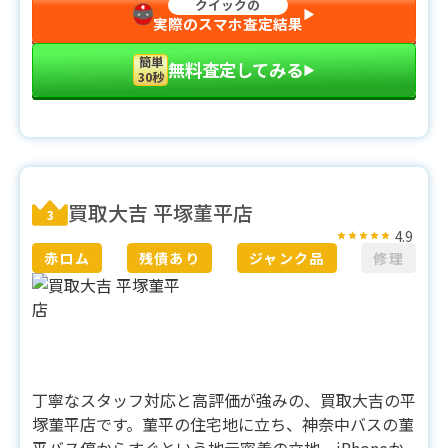
クイックの
▶︎
実際のスマホ査定結果
簡単
無料査定してみる
▶︎
30秒
買取大吉 平塚菫平店
3
4.9
赤ロム
残債あり
ジャンク品
修理
丁寧なスタッフ対応と高評価が強みの、買取大吉の平
塚菫平店です。菫平の住宅地に立ち、神奈中バスの菫
平バス停からすぐという地元密着の立地。iPhoneか