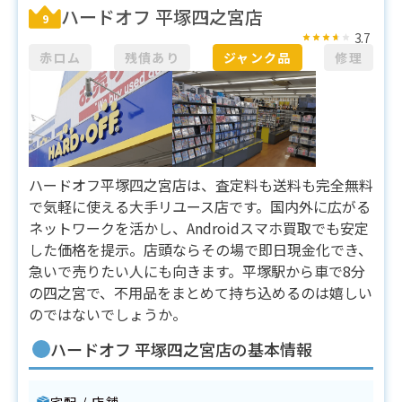
ハードオフ 平塚四之宮店
9
3.7
赤ロム
残債あり
ジャンク品
修理
ハードオフ平塚四之宮店は、査定料も送料も完全無料
で気軽に使える大手リユース店です。国内外に広がる
ネットワークを活かし、Androidスマホ買取でも安定
した価格を提示。店頭ならその場で即日現金化でき、
急いで売りたい人にも向きます。平塚駅から車で8分
の四之宮で、不用品をまとめて持ち込めるのは嬉しい
のではないでしょうか。
ハードオフ 平塚四之宮店の基本情報
宅配 / 店舗