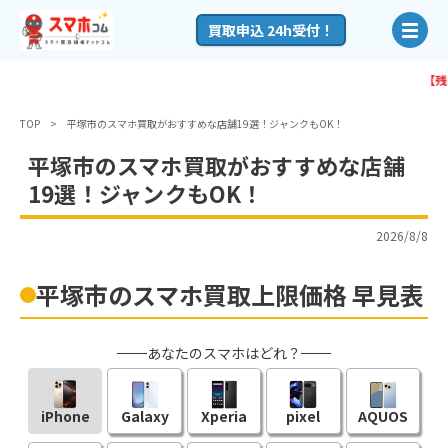
買取申込 24h受付！
【残り
9:12:55
】20:
TOP
平塚市のスマホ買取がおすすめな店舗19選！ジャンクもOK！
平塚市のスマホ買取がおすすめな店舗
19選！ジャンクもOK！
2026/8/8
平塚市のスマホ買取上限価格 早見表
あなたのスマホはどれ？
iPhone
Galaxy
Xperia
pixel
AQUOS