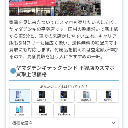
家電を見に来たついでにスマホも売りたい人に向く、
ヤマダデンキの平塚店です。田村の幹線沿いで寒川駅
から車9分と、車での来店がしやすい立地。キャリア
版もSIMフリーも幅広く扱い、送料無料の宅配スマホ
買取にも対応します。付属品を揃えれば査定額が伸び
るので、高価買取を狙う人におすすめの一軒。
ヤマダデンキテックランド 平塚店のスマホ
買取上限価格
あなたのスマホはどれですか？
Galaxy
Xperia
pixel
AQUOS
OPPO
arrows
Huawei
ZenFone