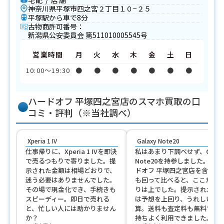
神奈川県平塚市四之宮２丁目１０−２５
平塚駅から車で8分
古物商許可番号：
新潟県公安委員会 第511010005545号
営業時間
月
火
水
木
金
土
日
10:00〜19:30
●
●
●
●
●
●
●
ハードオフ 平塚四之宮店のスマホ買取の口
コミ・評判（※当社調べ）
Xperia 1 IV
Galaxy Note20
仕事帰りに、Xperia 1 IVを即決
私はあまり下調べせず、Galax
で売るつもりで寄りました。提
Note20を持参しました。ハー
示された金額は相場どおりで、
ドオフ 平塚四之宮店を含め他
迷う必要はありませんでした。
も回って比べると、ここが手
その場で現金化でき、手続きも
りは上でした。提示された金
スピーディー。即日で売れる
は予想を上回り、うれしい誤
と、忙しい人には助かりません
算。送料も査定料も無料で、
か？
持ちよく利用できました。