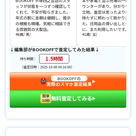
BOOKOFF 平塚四之宮店のスタ
本や家電と並ぶ売場の一角に
ッフが状態を一つずつ確認して
ウンターがあり、分かりやす
くれて、不安が和らぎました。
立地。査定は思ったより早く
年式の割に金額は健闘し、提示
待たずに終わって助かりまし
の根拠も明確。気軽に相談でき
た。日用品の買い出しと一緒
る雰囲気の大型店。
に、また利用したいです。
46歳
男
41歳
女
↓編集部がBOOKOFFで査定してみた結果↓
1.5時間
待ち時間：
（査定日時：2025-10-08 00:16:00）
BOOKOFFの
▶︎
実際のスマホ査定結果
簡単
無料査定してみる
▶︎
30秒