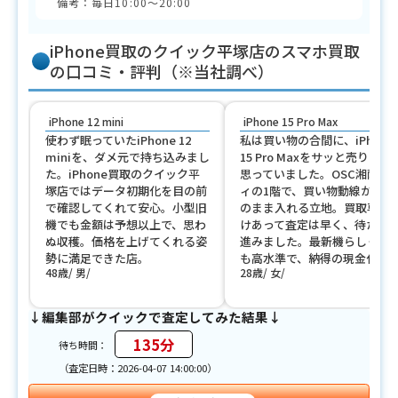
備考：毎日10:00〜20:00
iPhone買取のクイック平塚店のスマホ買取
の口コミ・評判（※当社調べ）
iPhone 12 mini
iPhone 15 Pro Max
使わず眠っていたiPhone 12
私は買い物の合間に、iPhone
miniを、ダメ元で持ち込みまし
15 Pro Maxをサッと売りたい
た。iPhone買取のクイック平
思っていました。OSC湘南シ
塚店ではデータ初期化を目の前
ィの1階で、買い物動線からそ
で確認してくれて安心。小型旧
のまま入れる立地。買取専門
機でも金額は予想以上で、思わ
けあって査定は早く、待たず
ぬ収穫。価格を上げてくれる姿
進みました。最新機らしく金
勢に満足できた店。
も高水準で、納得の現金化。
48歳
男
28歳
女
↓編集部がクイックで査定してみた結果↓
135分
待ち時間：
（査定日時：2026-04-07 14:00:00）