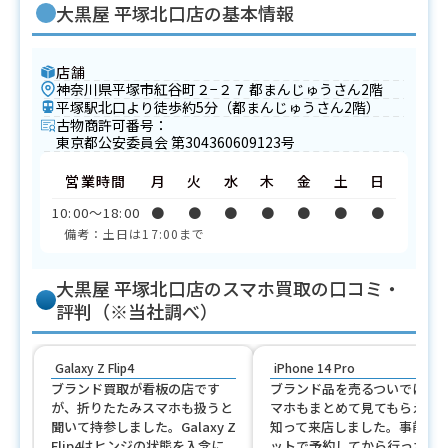
大黒屋 平塚北口店の基本情報
店舗
神奈川県平塚市紅谷町２−２７ 都まんじゅうさん2階
平塚駅北口より徒歩約5分（都まんじゅうさん2階）
古物商許可番号：
東京都公安委員会 第304360609123号
営業時間
月
火
水
木
金
土
日
10:00〜18:00
●
●
●
●
●
●
●
備考：土日は17:00まで
大黒屋 平塚北口店のスマホ買取の口コミ・
評判（※当社調べ）
Galaxy Z Flip4
iPhone 14 Pro
ブランド買取が看板の店です
ブランド品を売るついでに、
が、折りたたみスマホも扱うと
マホもまとめて見てもらえる
聞いて持参しました。Galaxy Z
知って来店しました。事前に
Flip4はヒンジの状態を入念に
ットで予約してから行ったの