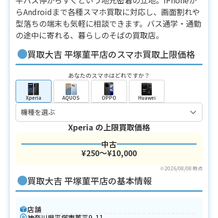
らAndroidまで各種スマホ買取に対応し、画面割れや
型落ちの端末も気軽に相談できます。バス通学・通勤
の途中に寄れる、暮らしのそばの買取店。
買取大吉 平塚菫平店のスマホ買取上限価格
あなたのスマホはどれですか？
Xperia
AQUOS
OPPO
Huawei
Xperia
の上限買取価格
中古
¥250〜¥10,000
※2026/08/08 時点
買取大吉 平塚菫平店の基本情報
店舗
神奈川県平塚市菫平9-11