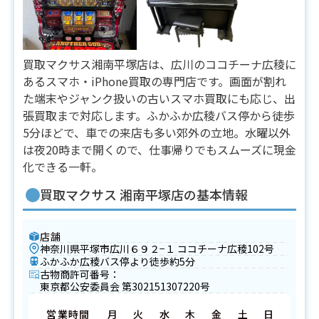
買取マクサス湘南平塚店は、広川のココチーナ広稜に
あるスマホ・iPhone買取の専門店です。画面が割れ
た端末やジャンク扱いの古いスマホ買取にも応じ、出
張買取まで対応します。ふかふか広稜バス停から徒歩
5分ほどで、車での来店も多い郊外の立地。水曜以外
は夜20時まで開くので、仕事帰りでもスムーズに現金
化できる一軒。
買取マクサス 湘南平塚店の基本情報
店舗
神奈川県平塚市広川６９２−１ ココチーナ広稜102号
ふかふか広稜バス停より徒歩約5分
古物商許可番号：
東京都公安委員会 第302151307220号
営業時間
月
火
水
木
金
土
日