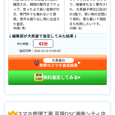
確認され、開閉の動作までチェ
で、順番待ちなく案内されま
ック。思ったより高い金額が付
た。大黒屋平塚北口店は紅谷
き、専門外でも侮れないと実
の2階で、買い物の合間に寄れ
感。意外な掘り出し物に出会え
て便利。落ち着いて相談でき
た査定。
また利用したいです。
46歳
男
29歳
女
↓編集部が大黒屋で査定してみた結果↓
43分
待ち時間：
（査定日時：2026-02-10 15:00:00）
大黒屋の
▶︎
実際のスマホ査定結果
簡単
無料査定してみる
▶︎
30秒
スマホ修理工房 平塚OSC湘南シティ店
6