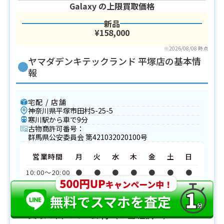
Galaxy
の上限買取価格
新品
¥158,000
※2026/08/08 時点
ヤマダデンキテックランド 平塚店の基本情
報
宅配 / 店舗
神奈川県平塚市田村5-25-5
寒川駅から車で9分
古物商許可番号：
群馬県公安委員会 第421032020100号
営業時間
月
火
水
木
金
土
日
10:00〜20:00
●
●
●
●
●
●
●
ヤマダデンキテックランド 平塚店のスマホ
買取の口コミ・評判（※当社調べ）