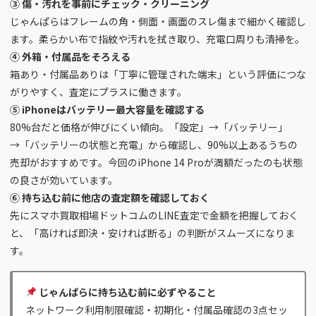
③ 傷・汚れを事前にチェック・クリーニング
じゃんぱらはフレームの角・側面・画面のスレ傷まで細かく確認し
ます。柔らかい布で指紋や汚れを拭き取り、充電口周りも清掃を。
④ 外箱・付属品をそろえる
箱あり・付属品ありは「丁寧に管理された端末」という評価につな
がりやすく、査定にプラスに働きます。
⑤ iPhoneはバッテリー最大容量を確認する
80%台だと価格が伸びにくい傾向。「設定」→「バッテリー」
→「バッテリーの状態と充電」から確認し、90%以上あるうちの
売却がおすすめです。今回のiPhone 14 Proが満額だったのも状態
の良さが効いています。
⑥ 持ち込む前に他店の査定額を確認しておく
先にスマホ買取相場ドットコムのLINE査定で金額を把握しておく
と、「高ければ即決・安ければ断る」の判断がスムーズになりま
す。
じゃんぱらに持ち込む前に必ずやること
ネットワーク利用制限確認・初期化・付属品確認の3点セッ