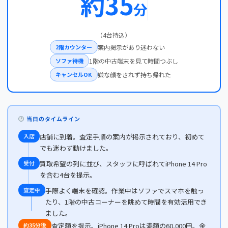
約35
分
（4台持込）
2階カウンター
案内掲示があり迷わない
ソファ待機
1階の中古端末を見て時間つぶし
キャンセルOK
嫌な顔をされず持ち帰れた
当日のタイムライン
入店
店舗に到着。査定手順の案内が掲示されており、初めて
でも迷わず動けました。
受付
買取希望の列に並び、スタッフに呼ばれてiPhone 14 Pro
を含む4台を提示。
査定中
手際よく端末を確認。作業中はソファでスマホを触っ
たり、1階の中古コーナーを眺めて時間を有効活用でき
ました。
約35分後
査定額を提示。iPhone 14 Proは満額の60,000円。金