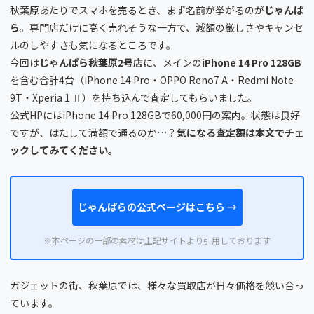
秋葉原あたりでスマホを売るとき、まず名前が挙がるのが
じゃんぱ
ら
。専門店だけに高く売れそうな一方で、減額の厳しさやキャンセ
ルのしやすさも気になるところです。
今回は
じゃんぱら秋葉原2号店
に、メインの
iPhone 14 Pro 128GB
を含む合計4台（iPhone 14 Pro・OPPO Reno7 A・Redmi Note
9T・Xperia 1 Ⅱ）を持ち込んで査定してもらいました。
公式HPにはiPhone 14 Pro 128GBで60,000円の案内。状態は良好
ですが、はたして満額で通るのか…？
気になる査定額は本文でチェ
ックしてみてください。
じゃんぱらの公式ページはこちら →
※本ページの一部の素材は上記サイトより引用しております
ガジェットの街、秋葉原では、様々な買取店が日々価格を競い合っ
ています。