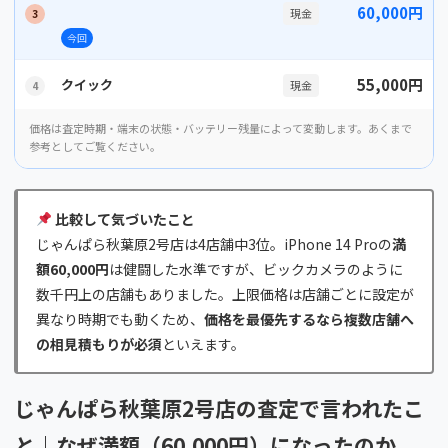
60,000円
現金
3
今回
55,000円
クイック
現金
4
価格は査定時期・端末の状態・バッテリー残量によって変動します。あくまで
参考としてご覧ください。
比較して気づいたこと
じゃんぱら秋葉原2号店は4店舗中3位。iPhone 14 Proの
満
額60,000円
は健闘した水準ですが、ビックカメラのように
数千円上の店舗もありました。上限価格は店舗ごとに設定が
異なり時期でも動くため、
価格を最優先するなら複数店舗へ
の相見積もりが必須
といえます。
じゃんぱら秋葉原2号店の査定で言われたこ
と｜なぜ満額（60,000円）になったのか