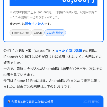
※公式HP掲載の上限（60,000円）と同額の満額回答。状態が良好だ
ったため減額は一切ありませんでした。
受け取りは
現金払い対応
です。
iPhone 14 Pro
128GB
2025年春査定
公式HPの掲載上限（
60,000円
）と
まったく同じ満額
での買取。
iPhoneの人気機種は状態が良ければ減額されにくく、今回はその
好例でした。
一方で、同時に持ち込んだAndroid勢は結果がバラバラ。次にその
内訳を見ていきます。
今回はiPhone 14 Proに加え、Android3台もまとめて査定に出し
ました。端末ごとの結果は以下のとおりです。
今回まとめて査定した4台の結果
2025年春時点