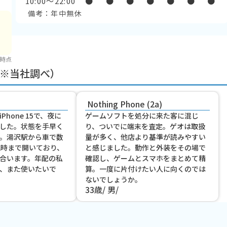
10:00〜22:00
●
●
●
●
●
●
●
備考：年中無休
 時点
※当社調べ）
Nothing Phone (2a)
hone 15で、夜に
ゲームソフトを処分に来た客に混じ
した。状態を手早く
り、ついでに端末を査定。ゲオは取扱
。湯沢駅から車で数
量が多く、他店より基準が読みやすい
2時まで開いており、
と感じました。動作と外装をその場で
合います。年配の私
確認し、ゲームとスマホをまとめて精
、また使いたいで
算。一度に片付けたい人に向くのでは
ないでしょうか。
33歳
男