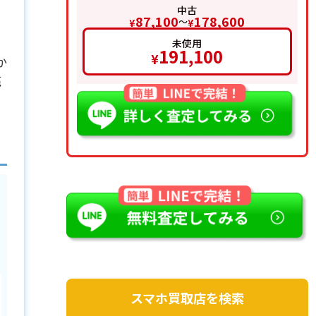
中古
87,100
178,600
〜
¥
¥
未使用
191,100
¥
か
売
ン
スマホ買取店を検索