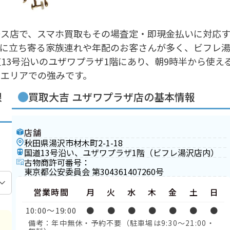
ース店で、スマホ買取もその場査定・即現金払いに対応
でに立ち寄る家族連れや年配のお客さんが多く、ビフレ
13号沿いのユザワプラザ1階にあり、朝9時半から使え
エリアでの強みです。
限
買取大吉 ユザワプラザ店の基本情報
店舗
秋田県湯沢市材木町2-1-18
国道13号沿い、ユザワプラザ1階（ビフレ湯沢店内）
古物商許可番号：
東京都公安委員会 第304361407260号
営業時間
月
火
水
木
金
土
日
10:00〜19:00
●
●
●
●
●
●
●
備考：年中無休・予約不要（駐車場は9:30〜21:00・