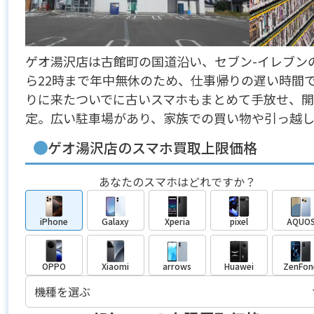
ゲオ湯沢店は古館町の国道沿い、セブン-イレブン
ら22時まで年中無休のため、仕事帰りの遅い時間
りに来たついでに古いスマホもまとめて手放せ、
定。広い駐車場があり、家族での買い物や引っ越
ゲオ湯沢店のスマホ買取上限価格
あなたのスマホはどれですか？
iPhone
Galaxy
Xperia
pixel
AQUO
OPPO
Xiaomi
arrows
Huawei
ZenFon