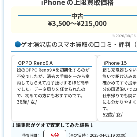
iPhone
の上限買取価格
中古
¥3,500〜¥215,000
※2026/08/06
ゲオ湯沢店のスマホ買取の口コミ・評判（
OPPO Reno9 A
iPhone 15
娘のOPPO Reno9 Aを初期化するのが
箱も充電器もないiP
不安でしたが、消去の手順を一から案
急いで駆け込みま
内してもらえて拍子抜けするほど簡単
確かめてすぐ提示
でした。データ周りを任せられたの
分の国道沿いで2
で、初めての方にもおすすめです。
仕事帰りでも間に
36歳
女
にも分かりやすく
す。
52歳
女
↓編集部がゲオで査定してみた結果↓
5分
（査定日時：2025-04-02 19:00:00）
待ち時間：