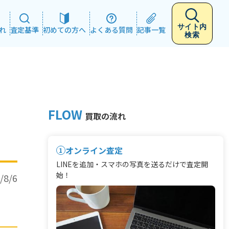
サイト内
れ
査定基準
初めての方へ
よくある質問
記事一覧
検索
FLOW
買取の流れ
オンライン査定
1
LINEを追加・スマホの写真を送るだけで査定開
始！
/8/6