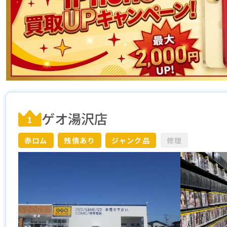
ゲオ湯沢店
1
赤ロム
残債あり
ジャンク品
修理