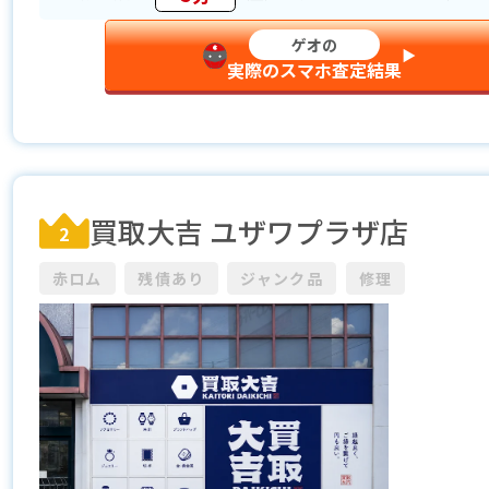
ゲオの
▶︎
実際のスマホ査定結果
買取大吉 ユザワプラザ店
2
赤ロム
残債あり
ジャンク品
修理