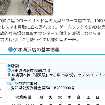
の隣に建つロードサイド型の大型リユース店です。10時
でもスマホ買取に立ち寄れます。ゲームソフトやDVDを
開放的な売場の買取カウンターで動作を確認しながら査
し前の片付けにも使いやすい郊外型の一軒。
ゲオ湯沢店の基本情報
店舗
秋田県湯沢市古館町1-3
S
JR奥羽本線「湯沢駅」から車で約7分。セブン-イレブ
隣。
古物商許可番号：
愛知県公安委員会 第541162000900号
e
営業時間
月
火
水
木
金
土
日