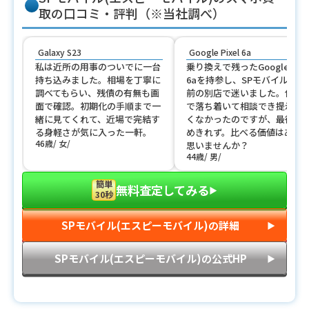
取の口コミ・評判（※当社調べ）
Galaxy S23
Google Pixel 6a
私は近所の用事のついでに一台
乗り換えで残ったGoogle Pixe
持ち込みました。相場を丁寧に
6aを持参し、SPモバイルと駅
調べてもらい、残債の有無も画
前の別店で迷いました。住宅
面で確認。初期化の手順まで一
で落ち着いて相談でき提示も
緒に見てくれて、近場で完結す
くなかったのですが、最後は
る身軽さが気に入った一軒。
めきれず。比べる価値はある
46歳
女
思いませんか？
44歳
男
簡単
無料査定してみる
▶︎
30秒
SPモバイル(エスピーモバイル)の詳細
▶︎
SPモバイル(エスピーモバイル)の公式HP
▶︎