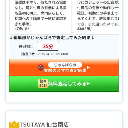
確認は手早く、待たされる場面
けにガジェットの知識が深く
なし。箱と付属の有無による差
付属品の有無や動作も一つず
も最初に明示。専門店らしく、
確認。初期化の手順まで一緒
初期化の手順まで一緒に確認で
見てくれて、雑談まじりに相
きた手際。
でき、また通いたいです。
47歳
男
33歳
男
↓編集部がじゃんぱらで査定してみた結果↓
35分
待ち時間：
（査定日時：2025-04-17 00:14:00）
じゃんぱらの
▶︎
実際のスマホ査定結果
簡単
無料査定してみる
▶︎
30秒
TSUTAYA 仙台南店
3