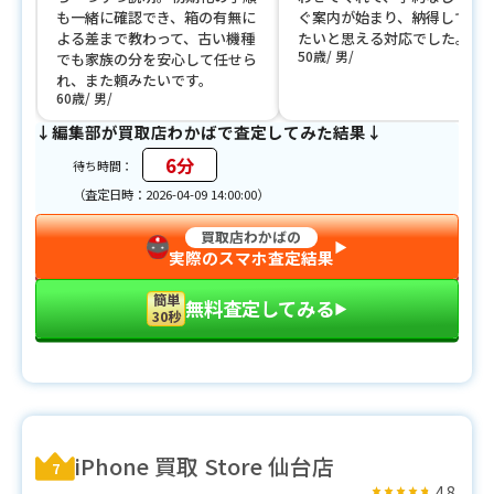
も一緒に確認でき、箱の有無に
ぐ案内が始まり、納得して任
よる差まで教わって、古い機種
たいと思える対応でした。
50歳
男
でも家族の分を安心して任せら
れ、また頼みたいです。
60歳
男
↓編集部が買取店わかばで査定してみた結果↓
6分
待ち時間：
（査定日時：2026-04-09 14:00:00）
買取店わかばの
▶︎
実際のスマホ査定結果
簡単
無料査定してみる
▶︎
30秒
iPhone 買取 Store 仙台店
7
4.8