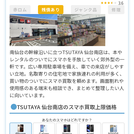
3.6
赤ロム
残債あり
ジャンク品
修理
南仙台の幹線沿いに立つTSUTAYA 仙台南店は、本や
レンタルのついでにスマホを手放していく郊外型の一
軒です。広い専用駐車場を備え、車での来店がしやす
い立地。名取寄りの住宅地で家族連れの利用が多く、
買い物のついでにスマホ買取を頼めます。画面割れや
使用感のある端末も相談でき、まとめて整理したい人
に向いています。
TSUTAYA 仙台南店のスマホ買取上限価格
あなたのスマホはどれですか？
iPhone
Galaxy
Xperia
pixel
AQUOS