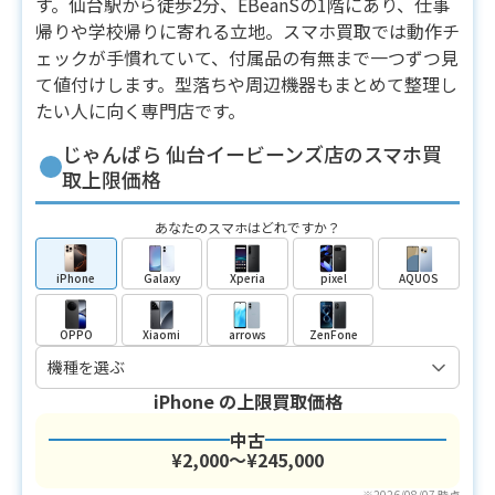
す。仙台駅から徒歩2分、EBeanSの1階にあり、仕事
帰りや学校帰りに寄れる立地。スマホ買取では動作チ
ェックが手慣れていて、付属品の有無まで一つずつ見
て値付けします。型落ちや周辺機器もまとめて整理し
たい人に向く専門店です。
じゃんぱら 仙台イービーンズ店のスマホ買
取上限価格
あなたのスマホはどれですか？
iPhone
Galaxy
Xperia
pixel
AQUOS
OPPO
Xiaomi
arrows
ZenFone
iPhone
の上限買取価格
中古
¥2,000〜¥245,000
※2026/08/07 時点