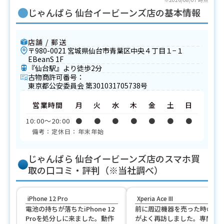
じゃんぱら 仙台イービーンズ店の基本情報
店舗 / 郵送
〒980-0021 宮城県仙台市青葉区中央４丁目１−１
EBeanS 1F
『仙台駅』より徒歩2分
古物商許可番号：
東京都公安委員会 第301031705738号
営業時間
月
火
水
木
金
土
日
10:00〜20:00
●
●
●
●
●
●
●
備考：定休日：年末年始
じゃんぱら 仙台イービーンズ店のスマホ買
取の口コミ・評判（※当社調べ）
iPhone 12 Pro
Xperia Ace III
電池の持ちが落ちたiPhone 12
前に周辺機器を売った時の対
Proを処分しに来ました。動作
がよく再訪しました。専門店