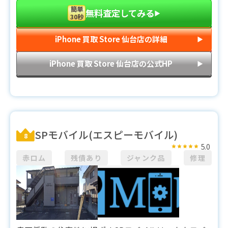
簡単
無料査定してみる
▶︎
30秒
iPhone 買取 Store 仙台店の詳細
▶︎
iPhone 買取 Store 仙台店の公式HP
▶︎
SPモバイル(エスピーモバイル)
8
5.0
赤ロム
残債あり
ジャンク品
修理