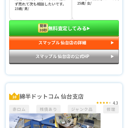
25歳
女
ず売れて次も相談したいです。
23歳
男
簡単
無料査定してみる
▶︎
30秒
スマップル 仙台店の詳細
▶︎
スマップル 仙台店の公式HP
▶︎
綿半ドットコム 仙台支店
10
4.3
赤ロム
残債あり
ジャンク品
修理