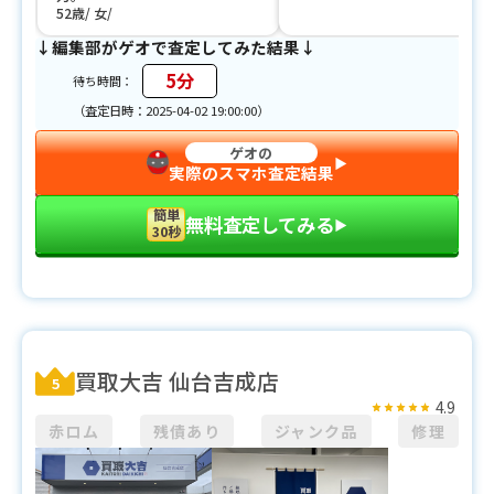
52歳
女
↓編集部がゲオで査定してみた結果↓
5分
待ち時間：
（査定日時：2025-04-02 19:00:00）
ゲオの
▶︎
実際のスマホ査定結果
簡単
無料査定してみる
▶︎
30秒
買取大吉 仙台吉成店
5
4.9
赤ロム
残債あり
ジャンク品
修理