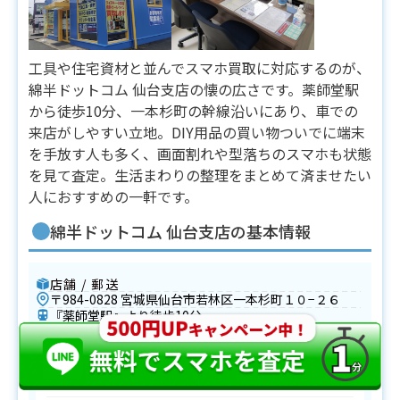
工具や住宅資材と並んでスマホ買取に対応するのが、
綿半ドットコム 仙台支店の懐の広さです。薬師堂駅
から徒歩10分、一本杉町の幹線沿いにあり、車での
来店がしやすい立地。DIY用品の買い物ついでに端末
を手放す人も多く、画面割れや型落ちのスマホも状態
を見て査定。生活まわりの整理をまとめて済ませたい
人におすすめの一軒です。
綿半ドットコム 仙台支店の基本情報
店舗 / 郵送
〒984-0828 宮城県仙台市若林区一本杉町１０−２６
『薬師堂駅』より徒歩10分
古物商許可番号：
東京都公安委員会 第306609804230号
営業時間
月
火
水
木
金
土
日