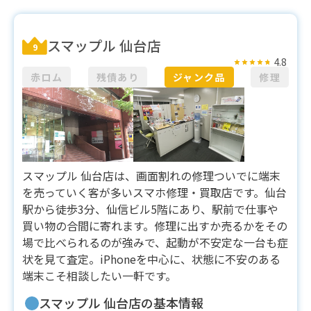
スマップル 仙台店
9
4.8
赤ロム
残債あり
ジャンク品
修理
スマップル 仙台店は、画面割れの修理ついでに端末
を売っていく客が多いスマホ修理・買取店です。仙台
駅から徒歩3分、仙信ビル5階にあり、駅前で仕事や
買い物の合間に寄れます。修理に出すか売るかをその
場で比べられるのが強みで、起動が不安定な一台も症
状を見て査定。iPhoneを中心に、状態に不安のある
端末こそ相談したい一軒です。
スマップル 仙台店の基本情報