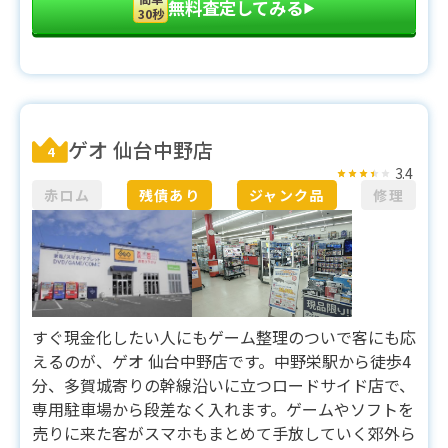
無料査定してみる
▶︎
30秒
ゲオ 仙台中野店
4
3.4
赤ロム
残債あり
ジャンク品
修理
すぐ現金化したい人にもゲーム整理のついで客にも応
えるのが、ゲオ 仙台中野店です。中野栄駅から徒歩4
分、多賀城寄りの幹線沿いに立つロードサイド店で、
専用駐車場から段差なく入れます。ゲームやソフトを
売りに来た客がスマホもまとめて手放していく郊外ら