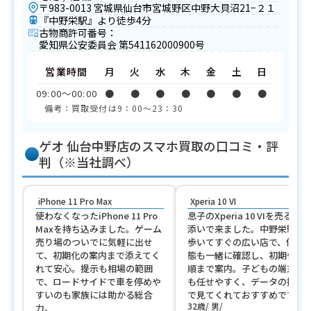
〒983-0013 宮城県仙台市宮城野区中野大貝沼21−２１
『中野栄駅』より徒歩4分
古物商許可番号：
愛知県公安委員会 第541162000900号
営業時間
月
火
水
木
金
土
日
09:00〜00:00
●
●
●
●
●
●
●
備考：買取受付は9：00～23：30
ゲオ 仙台中野店のスマホ買取の口コミ・評
判（※当社調べ）
iPhone 11 Pro Max
Xperia 10 VI
使わなくなったiPhone 11 Pro
息子のXperia 10 VIを売る付き
Maxを持ち込みました。ゲーム
添いで来ました。中野栄駅か
売り場のついでに気軽に出せ
歩いてすぐの広い店で、傷の
て、初期化の案内まで添えてく
態も一緒に確認し、初期化の
れて安心。提示も相場の範囲
順まで案内。子どもの端末整
で、ロードサイドで車を停めや
も任せやすく、データの扱い
すいのも家族には助かる総合
で見てくれておすすめです。
32歳
男
力。