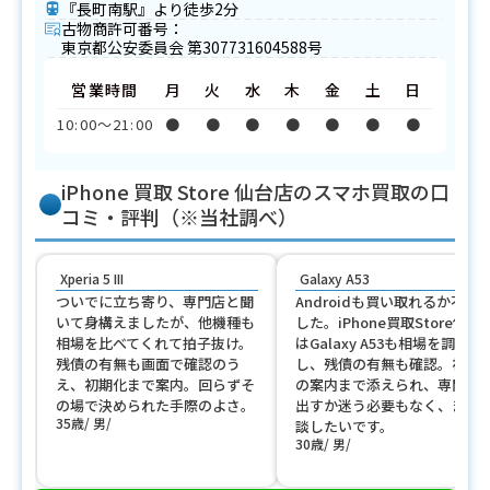
『長町南駅』より徒歩2分
古物商許可番号：
東京都公安委員会 第307731604588号
営業時間
月
火
水
木
金
土
日
10:00〜21:00
●
●
●
●
●
●
●
iPhone 買取 Store 仙台店のスマホ買取の口
コミ・評判（※当社調べ）
Xperia 5 III
Galaxy A53
ついでに立ち寄り、専門店と聞
Androidも買い取れるか不安
いて身構えましたが、他機種も
した。iPhone買取Store仙台
相場を比べてくれて拍子抜け。
はGalaxy A53も相場を調べ直
残債の有無も画面で確認のう
し、残債の有無も確認。初期
え、初期化まで案内。回らずそ
の案内まで添えられ、専門店
の場で決められた手際のよさ。
出すか迷う必要もなく、また
35歳
男
談したいです。
30歳
男