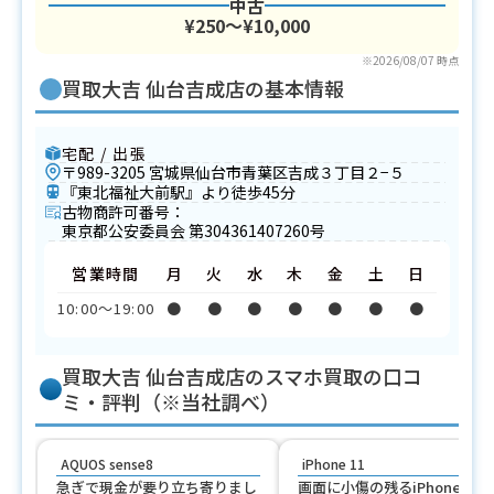
中古
¥250〜¥10,000
※2026/08/07 時点
買取大吉 仙台吉成店の基本情報
宅配 / 出張
〒989-3205 宮城県仙台市青葉区吉成３丁目２−５
『東北福祉大前駅』より徒歩45分
古物商許可番号：
東京都公安委員会 第304361407260号
営業時間
月
火
水
木
金
土
日
10:00〜19:00
●
●
●
●
●
●
●
買取大吉 仙台吉成店のスマホ買取の口コ
ミ・評判（※当社調べ）
AQUOS sense8
iPhone 11
急ぎで現金が要り立ち寄りまし
画面に小傷の残るiPhone 11を