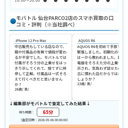
10:00〜20:00
●
●
●
●
●
●
●
モバトル 仙台PARCO2店のスマホ買取の口
コミ・評判（※当社調べ）
iPhone 12 Pro Max
AQUOS R6
中古販売もしている店なので、
AQUOS R6を初めて手放すの
箱や付属品の有無で値段が変わ
緊張しました。初期化のやり
るか不安でした。モバトルでは
は一から教われました。箱と
付属がそろう分の上乗せをはっ
電器をそろえた分の上乗せも
きり示してくれて、捨てずに持
示され、気負わず話せたのは
参して正解。付属品は一式そろ
古に慣れた店だからではない
えて行くべきだと思いません
しょうか？
23歳
男
か？
26歳
男
↓編集部がモバトルで査定してみた結果↓
65分
待ち時間：
（査定日時：2026-05-06 00:00:00）