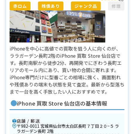
赤ロム
残債あり
ジャンク品
修理
iPhoneを中心に高値での買取を狙う人に向くのが、
ララガーデン長町2階のiPhone 買取 Store 仙台店で
す。長町南駅から徒歩2分、再開発でにぎわう長町エ
リアのモール内にあり、買い物の合間に寄れます。
iPhone専門だけに型番ごとの相場に強く、画面割れ
や残債ありの端末も状態を見て査定。最新から型落ち
まで一台を高く手放したい人におすすめです。
iPhone 買取 Store 仙台店の基本情報
店舗 / 郵送
〒982-0011 宮城県仙台市太白区長町７丁目２０−５ ラ
ラガーデン長町 2階