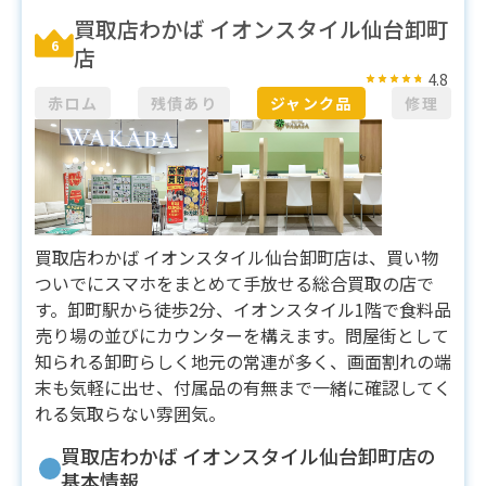
買取店わかば イオンスタイル仙台卸町
6
店
4.8
赤ロム
残債あり
ジャンク品
修理
買取店わかば イオンスタイル仙台卸町店は、買い物
ついでにスマホをまとめて手放せる総合買取の店で
す。卸町駅から徒歩2分、イオンスタイル1階で食料品
売り場の並びにカウンターを構えます。問屋街として
知られる卸町らしく地元の常連が多く、画面割れの端
末も気軽に出せ、付属品の有無まで一緒に確認してく
れる気取らない雰囲気。
買取店わかば イオンスタイル仙台卸町店の
基本情報