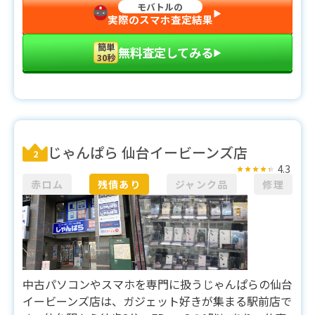
モバトルの
▶︎
実際のスマホ査定結果
簡単
無料査定してみる
▶︎
30秒
じゃんぱら 仙台イービーンズ店
2
4.3
赤ロム
残債あり
ジャンク品
修理
中古パソコンやスマホを専門に扱うじゃんぱらの仙台
イービーンズ店は、ガジェット好きが集まる駅前店で