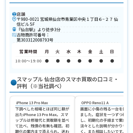
店舗
〒980-0021 宮城県仙台市青葉区中央１丁目６−２７ 仙
信ビル 5F
『仙台駅』より徒歩3分
古物商許可番号：
第303312008793号
営業時間
月
火
水
木
金
土
日
10:00〜19:00
●
●
●
●
●
●
●
スマップル 仙台店のスマホ買取の口コミ・
評判（※当社調べ）
iPhone 13 Pro Max
OPPO Reno11 A
下調べした相場とほぼ同じ額が
画面に小傷の残る一台を持参
出たiPhone 13 Pro Max。スマ
ました。症状を一つずつ確認
ップルは修理代と買取額を並べ
し、初期化の手順まで案内。
て比べ、残債の有無も確認。初
淡々とした説明が分かりやす
期化の案内まで添えられ、迷わ
く、また相談したいです。