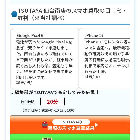
TSUTAYA 仙台南店のスマホ買取の口コミ・
評判（※当社調べ）
Google Pixel 6
iPhone 16
電池が弱ったGoogle Pixel 6を
iPhone 16をレンタル返却のつ
急ぎで売りたくて来店しまし
いでに査定へ。最新機種なの
た。南仙台駅からは離れていて
動作確認はその場で手早く、
車で向かいましたが、駐車場が
属の有無による差も明示。初
広く出し入れも楽。査定も手早
化まで案内され、テンポよく
く、待たずに現金化できてまた
わった手際。
41歳
女
利用したいです。
38歳
男
↓編集部がTSUTAYAで査定してみた結果↓
20分
待ち時間：
（査定日時：2026-04-10 13:00:00）
TSUTAYAの
▶︎
実際のスマホ査定結果
簡単