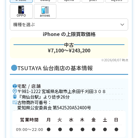
OPPO
arrows
iPhone
の上限買取価格
中古
¥7,100〜¥243,200
※2026/08/07 時点
TSUTAYA 仙台南店の基本情報
宅配 / 店舗
〒981-1222 宮城県名取市上余田千刈田３０８
『南仙台駅』より徒歩26分
古物商許可番号：
愛知県公安委員会 第542520A52400号
営業時間
月
火
水
木
金
土
日
09:00〜22:00
●
●
●
●
●
●
●