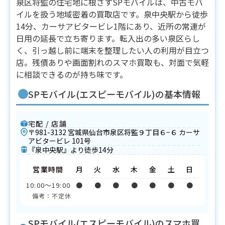
泉区将監の住宅地に根ざすSPモバイルは、中古モバ
イルを扱う地域密着の買取店です。泉中央駅から徒歩
14分、カーサアビタービレ1階にあり、近所の常連が
日用の延長で立ち寄ります。転入出の多い泉区らし
く、引っ越し前に端末を整理したい人の利用が目立つ
店。残債ありや画面割れのスマホ買取も、対面で気軽
に相談できるのが持ち味です。
SPモバイル(エスピーモバイル)の基本情報
宅配 / 店舗
〒981-3132 宮城県仙台市泉区将監９丁目６−６ カーサ
アビタービレ 101号
『泉中央駅』より徒歩14分
営業時間
月
火
水
木
金
土
日
10:00〜19:00
●
●
●
●
●
●
●
備考：不定休
SPモバイル(エスピーモバイル)のスマホ買