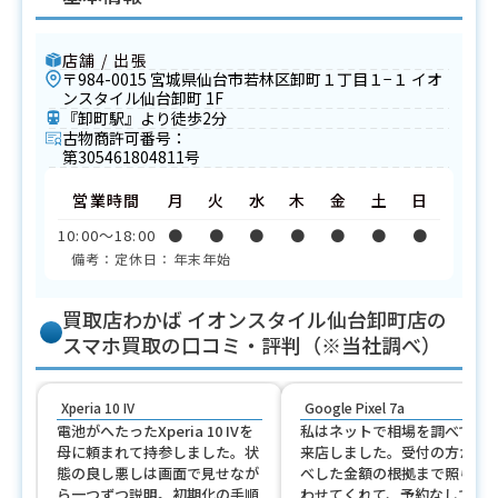
店舗 / 出張
〒984-0015 宮城県仙台市若林区卸町１丁目１−１ イオ
ンスタイル仙台卸町 1F
『卸町駅』より徒歩2分
古物商許可番号：
第305461804811号
営業時間
月
火
水
木
金
土
日
10:00〜18:00
●
●
●
●
●
●
●
備考：定休日：年末年始
買取店わかば イオンスタイル仙台卸町店の
スマホ買取の口コミ・評判（※当社調べ）
Xperia 10 IV
Google Pixel 7a
電池がへたったXperia 10 IVを
私はネットで相場を調べてか
母に頼まれて持参しました。状
来店しました。受付の方が下
態の良し悪しは画面で見せなが
べした金額の根拠まで照らし
ら一つずつ説明。初期化の手順
わせてくれて、予約なしでも