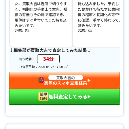
た。買取大吉は近所で頼りやす
持ち込みました。予約してお
く、初期化の手順まで案内。残
たおかげで待たずに案内され
債の有無もその場で確認でき、
傷の程度と初期化の可否も一
用件はすぐ片付いてまた持ち込
に確認。手早く終わって、ま
みたいです。
頼みたいです。
34歳
男
32歳
女
↓編集部が買取大吉で査定してみた結果↓
34分
待ち時間：
（査定日時：2026-03-27 17:00:00）
買取大吉の
▶︎
実際のスマホ査定結果
簡単
無料査定してみる
▶︎
30秒