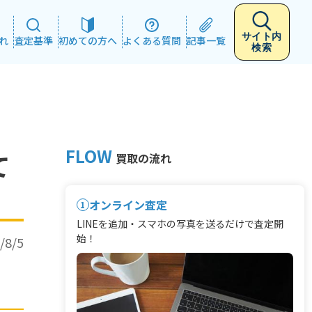
サイト内
れ
査定基準
初めての方へ
よくある質問
記事一覧
検索
FLOW
て
買取の流れ
オンライン査定
1
LINEを追加・スマホの写真を送るだけで査定開
始！
/8/5