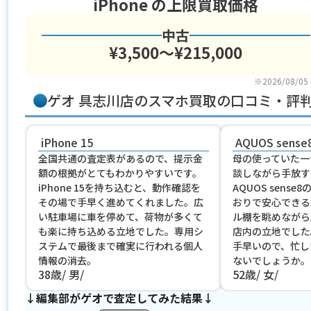
iPhone
の上限買取価格
中古
¥3,500〜¥215,000
※2026/08/05
ゲオ 具志川店のスマホ買取の口コミ・評
iPhone 15
AQUOS sense
全国共通の査定表があるので、提示金
母の使っていた一
額の根拠がとてもわかりやすいです。
談しながら手放す
iPhone 15を持ち込むと、動作確認を
AQUOS sens
その場で手早く進めてくれました。広
おりで安心できる
い駐車場に車を停めて、荷物が多くて
ル棚を眺めながら
も楽に持ち込める立地でした。専用シ
店内の立地でした
ステムで最後まで確実に行われる個人
手早いので、忙し
情報の消去。
ないでしょうか。
38歳
男
52歳
女
↓編集部がゲオで査定してみた結果↓