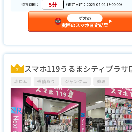
5分
（査定日時：2025-04-02 19:00:00）
待ち時間：
ゲオの
▶︎
実際のスマホ査定結果
スマホ119うるまシティプラザ
2
赤ロム
残債あり
ジャンク品
修理