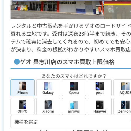
レンタルと中古販売を手がけるゲオのロードサイド
寄れる立地です。受付は深夜23時半まで続き、そ
テムで確実に消去してくれるので、初めてでも安心
が決まり、料金の根拠がわかりやすいスマホ買取店
ゲオ 具志川店のスマホ買取上限価格
あなたのスマホはどれですか？
iPhone
Galaxy
Xperia
pixel
AQUO
OPPO
Xiaomi
arrows
Huawei
ZenFon