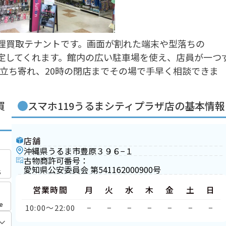
修理買取テナントです。画面が割れた端末や型落ちの
て査定してくれます。館内の広い駐車場を使え、店員が一つ
立ち寄れ、20時の閉店までその場で手早く相談できま
買
スマホ119うるまシティプラザ店の基本情報
店舗
沖縄県うるま市豊原３９６−１
古物商許可番号：
愛知県公安委員会 第541162000900号
S
営業時間
月
火
水
木
金
土
日
e
10:00〜22:00
−
−
−
−
−
−
−