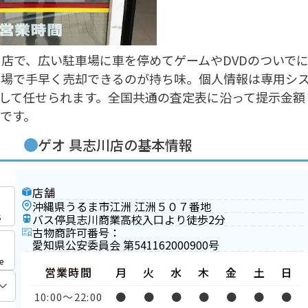
店で、広い駐車場に車を停めてゲームやDVDのついで
の場で手早く売却できるのが持ち味。個人情報は専用シ
して任せられます。全国共通の査定表に沿って提示金額
です。
ゲオ 具志川店の基本情報
店舗
沖縄県うるま市江洲 江洲５０７番地
S
バス停具志川商業高校入口より徒歩2分
古物商許可番号：
愛知県公安委員会 第541162000900号
e
営業時間
月
火
水
木
金
土
日
10:00〜22:00
●
●
●
●
●
●
●