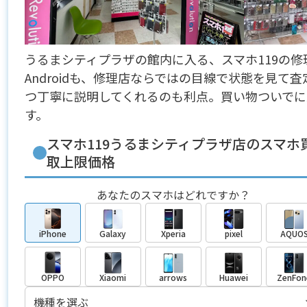
うるまシティプラザの館内に入る、スマホ119の
Androidも、修理店ならではの目線で状態を見
つ丁寧に説明してくれるのも利点。買い物ついでに
す。
スマホ119うるまシティプラザ店のスマホ
取上限価格
あなたのスマホはどれですか？
iPhone
Galaxy
Xperia
pixel
AQUO
OPPO
Xiaomi
arrows
Huawei
ZenFon