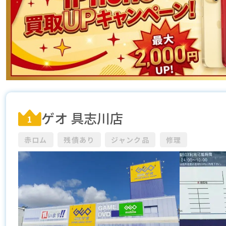
ゲオ 具志川店
1
赤ロム
残債あり
ジャンク品
修理