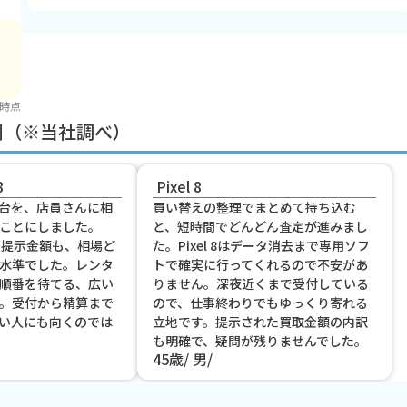
 時点
判（※当社調べ）
8
Pixel 8
台を、店員さんに相
買い替えの整理でまとめて持ち込む
ことにしました。
と、短時間でどんどん査定が進みまし
e8の提示金額も、相場ど
た。Pixel 8はデータ消去まで専用ソフ
水準でした。レンタ
トで確実に行ってくれるので不安があ
順番を待てる、広い
りません。深夜近くまで受付している
。受付から精算まで
ので、仕事終わりでもゆっくり寄れる
い人にも向くのでは
立地です。提示された買取金額の内訳
も明確で、疑問が残りませんでした。
45歳
男