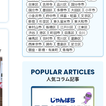
台東区
吉祥寺
品川区
国分寺市
国立市
墨田区
多摩市
大田区
小平市
小金井市
府中市
拝島・昭島
文京区
新宿
杉並区
東久留米市
東大和市
東村山市
板橋区
江戸川区
江東区
渋谷
港区
町田市
目黒区
立川
練馬区
羽村市
荒川区
葛飾区
西東京市
調布
豊島区
足立区
7
銀座・新橋・有楽町
青梅市
POPULAR ARTICLES
人気コラム記事