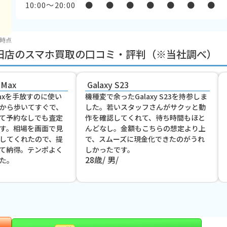
10:00〜20:00
●
●
●
●
●
●
●
 時点
五反田店のスマホ買取の口コミ・評判（※当社調べ）
 Max
Galaxy S23
o Maxを手放すのに使い
機種変で余ったGalaxy S23を持参しま
から歩いてすぐで、
した。若いスタッフさんがサクッと動
て予約なしでも査定
作を確認してくれて、待ち時間もほと
す。相場を画面で見
んどなし。金額もこちらの想定より上
してくれたので、提
で、スムーズに現金化できたのがうれ
て納得。テンポよく
しかったです。
28歳
男
た。