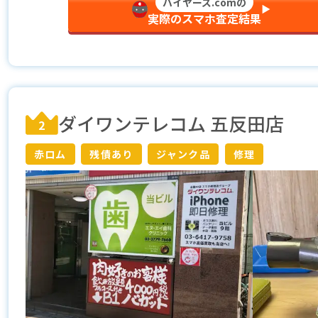
バイヤーズ.comの
▶︎
実際のスマホ査定結果
ダイワンテレコム 五反田店
2
赤ロム
残債あり
ジャンク品
修理