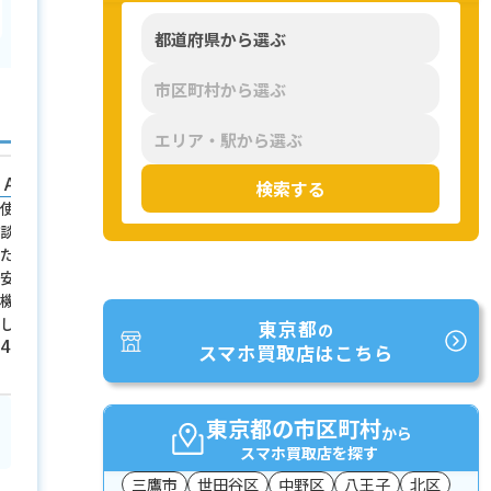
AQUOS sense8
Xperia 1 V
検索する
使わなくなった古いスマホを何台か相
バイヤーズ.com五反田店でXp
談しました。データ消去のことを聞い
を見てもらいました。オ
たら、初期化の手順まで教えてくれて
い静かな店内で、ひとりで
安心。落ち着いて質問できる対応で、
兼ねなく相談できました
機械が得意でない私でも困りませんで
丁寧に説明してくれて、
した。
いできました。
東京都
の
40歳
女
32歳
女
スマホ買取店はこちら
東京都の市区町村
から
スマホ買取店を探す
三鷹市
世田谷区
中野区
八王子
北区