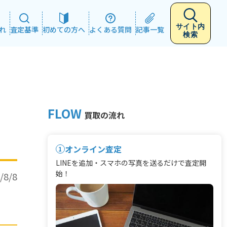
サイト内
れ
査定基準
初めての方へ
よくある質問
記事一覧
検索
FLOW
コ
買取の流れ
オンライン査定
1
LINEを追加・スマホの写真を送るだけで査定開
始！
/8/8