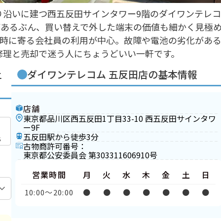
通り沿いに建つ西五反田サインタワー9階のダイワンテレコ
があるぶん、買い替えで外した端末の価値も細かく見極
勤時に寄る会社員の利用が中心。故障や電池の劣化があ
、修理と売却で迷う人にちょうどいい一軒です。
上
ダイワンテレコム 五反田店の基本情報
店舗
東京都品川区西五反田1丁目33-10 西五反田サインタワ
ー9F
五反田駅から徒歩3分
S
古物商許可番号：
東京都公安委員会 第303311606910号
営業時間
月
火
水
木
金
土
日
10:00〜20:00
●
●
●
●
●
●
●