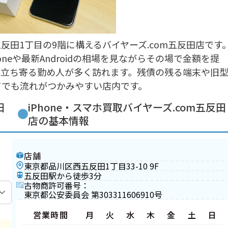
田1丁目の9階に構えるバイヤーズ.com五反田店です
neや最新Androidの相場を見ながらその場で金額を提
に立ち寄る勤め人が多く訪れます。残債の残る端末や旧
めてでも流れがつかみやすい店内です。
田
iPhone・スマホ買取バイヤーズ.com五反田
店の基本情報
店舗
東京都品川区西五反田1丁目33-10 9F
五反田駅から徒歩3分
古物商許可番号：
東京都公安委員会 第303311606910号
営業時間
月
火
水
木
金
土
日