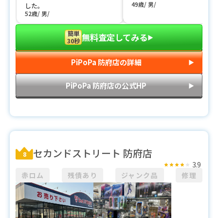
49歳
男
した。
52歳
男
簡単
無料査定してみる
▶︎
30秒
PiPoPa 防府店の詳細
▶︎
PiPoPa 防府店の公式HP
▶︎
セカンドストリート 防府店
8
3.9
赤ロム
残債あり
ジャンク品
修理