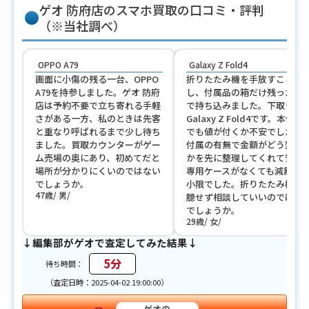
ゲオ 防府店のスマホ買取の口コミ・評判
（※当社調べ）
OPPO A79
Galaxy Z Fold4
画面に小傷の残る一台、OPPO
折りたたみ機を手放すことに
A79を持参しました。ゲオ 防府
し、付属品の箱だけ残った状
店は予約不要で立ち寄れる手軽
で持ち込みました。下取りは
さがある一方、私のときは先客
Galaxy Z Fold4です。本体だ
と重なり呼ばれるまで少し待ち
でも値が付くか不安でしたが
ました。買取カウンターがゲー
付属の有無で金額がどう変わ
ム売場の奥にあり、初めてだと
かを先に整理してくれて安心
場所が分かりにくいのではない
専用ケースがなくても減額は
でしょうか。
小限でした。折りたたみ機で
47歳
男
臆せず相談していいのではな
でしょうか。
29歳
女
↓編集部がゲオで査定してみた結果↓
5分
待ち時間：
（査定日時：2025-04-02 19:00:00）
ゲオの