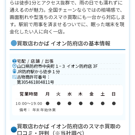
らは徒歩1分とアクセス抜群で、雨の日でも濡れずに
通えるのが魅力。全国チェーンならではの相場感で、
画面割れや型落ちのスマホ買取にも一台から対応しま
す。駅前で用事を済ませるついでに、眠った端末を現
金化したい人に向く一店。
買取店わかば イオン防府店の基本情報
宅配 / 店舗 / 出張
山口県防府市中央町１−３ イオン防府店 3F
JR防府駅から徒歩１分
古物商許可番号：
第305461804811号
営業時間
月
火
水
木
金
土
日
10:00〜19:00
●
●
●
●
●
●
●
備考： 年末年始休業
買取店わかば イオン防府店のスマホ買取の
口コミ・評判（※当社調べ）