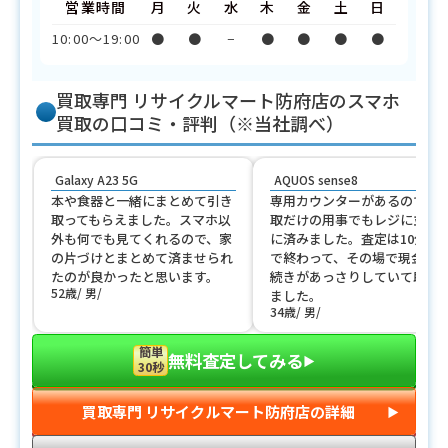
営業時間
月
火
水
木
金
土
日
10:00〜19:00
●
●
−
●
●
●
●
買取専門 リサイクルマート防府店のスマホ
買取の口コミ・評判（※当社調べ）
Galaxy A23 5G
AQUOS sense8
本や食器と一緒にまとめて引き
専用カウンターがあるので、
取ってもらえました。スマホ以
取だけの用事でもレジに並ば
外も何でも見てくれるので、家
に済みました。査定は10分ほ
の片づけとまとめて済ませられ
で終わって、その場で現金。
たのが良かったと思います。
続きがあっさりしていて助か
52歳
男
ました。
34歳
男
簡単
無料査定してみる
▶︎
30秒
買取専門 リサイクルマート防府店の詳細
▶︎