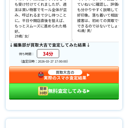
も受け付けてくれましたが、週
ていねいに確認し、評価の理
末は買い物客でモール全体が混
も分かりやすく説明してくれ
み、呼ばれるまで少し待つこと
好印象。落ち着いて相談でき
に。平日や開店直後を狙えば、
接客は、初めての買取でも安
もっとスムーズに進められた格
できるのではないでしょうか
41歳
男
好。
29歳
女
↓編集部が買取大吉で査定してみた結果↓
34分
待ち時間：
（査定日時：2026-03-27 17:00:00）
買取大吉の
▶︎
実際のスマホ査定結果
簡単
無料査定してみる
▶︎
30秒