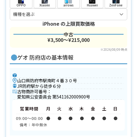
OPPO
Xiaomi
arrows
Huawei
ZenFone
iPhone
の上限買取価格
中古
¥3,500〜¥215,000
※2026/08/09 時点
ゲオ 防府店の基本情報
山口県防府市駅南町４番３０号
JR防府駅から徒歩６分
古物商許可番号：
愛知県公安委員会 第541162000900号
営業時間
月
火
水
木
金
土
日
09:00〜00:00
●
●
●
●
●
●
●
備考：年中無休