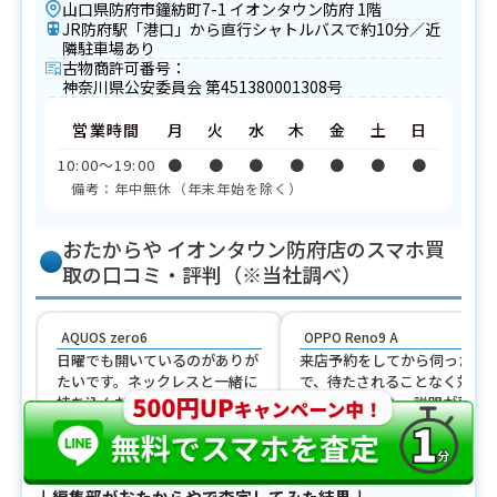
山口県防府市鐘紡町7-1 イオンタウン防府 1階
JR防府駅「港口」から直行シャトルバスで約10分／近
隣駐車場あり
古物商許可番号：
神奈川県公安委員会 第451380001308号
営業時間
月
火
水
木
金
土
日
10:00〜19:00
●
●
●
●
●
●
●
備考：年中無休（年末年始を除く）
おたからや イオンタウン防府店のスマホ買
取の口コミ・評判（※当社調べ）
AQUOS zero6
OPPO Reno9 A
日曜でも開いているのがありが
来店予約をしてから伺ったの
たいです。ネックレスと一緒に
で、待たされることなく対応
持ち込んだのですが、どちらも
てもらえました。説明が落ち
嫌な顔ひとつせず見てくれまし
いていて、金額の根拠まで丁
た。
に話してくれた印象です。
33歳
女
61歳
男
↓編集部がおたからやで査定してみた結果↓