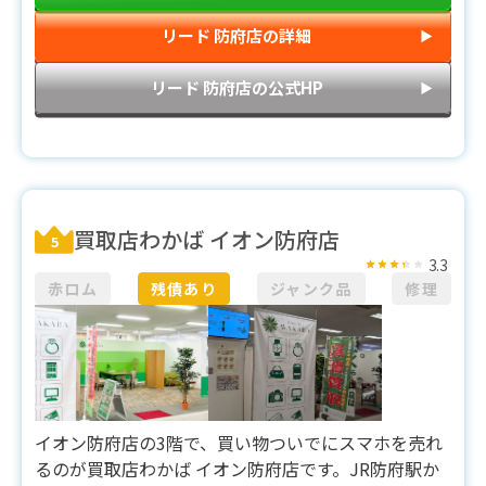
リード 防府店の詳細
▶︎
リード 防府店の公式HP
▶︎
買取店わかば イオン防府店
5
3.3
赤ロム
残債あり
ジャンク品
修理
イオン防府店の3階で、買い物ついでにスマホを売れ
るのが買取店わかば イオン防府店です。JR防府駅か