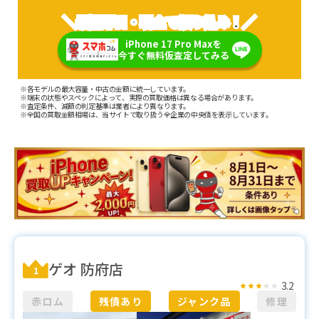
＼最短即日・現金で振り込み！／
iPhone 17 Pro Maxを
今すぐ無料仮査定してみる
※各モデルの最大容量・中古の金額に統一しています。
※端末の状態やスペックによって、実際の買取価格は異なる場合があります。
※査定条件、減額の判定基準は業者により異なります。
※全国の買取金額相場は、当サイトで取り扱う全企業の中央値を表示しています。
ゲオ 防府店
1
3.2
赤ロム
残債あり
ジャンク品
修理