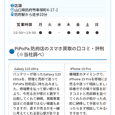
店舗
山口県防府市車塚町4-17-1
防府駅から徒歩10分
営業時間
月
火
水
木
金
土
日
10:00〜19:00
●
●
−
●
●
●
●
PiPoPa 防府店のスマホ買取の口コミ・評判
（※当社調べ）
Galaxy S23 Ultra
iPhone 15 Pro
バッテリーが弱ったGalaxy S23
機種変のタイミングで、
Ultraを、修理と売却で迷って
iPhone 15 Proを修理に出すか
PiPoPa 防府店に持ち込みまし
売るか迷って相談しました。
た。修理費を払って使い続ける
術者がその場で状態を診て、
より、今売る方が得だと数字で
すコストと売却額を並べて示
比較してくれて納得。買取専業
てくれたのが助かった点。総
店ほどの高値ではない場面もあ
的に納得して手放せたので、
りますが、直すか売るかを一緒
ったらまず相談してみるのが
に考えてくれる安心感がありま
すすめです。