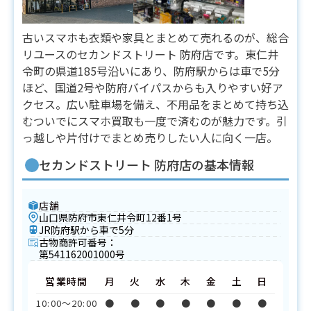
古いスマホも衣類や家具とまとめて売れるのが、総合
リユースのセカンドストリート 防府店です。東仁井
令町の県道185号沿いにあり、防府駅からは車で5分
ほど、国道2号や防府バイパスからも入りやすい好ア
クセス。広い駐車場を備え、不用品をまとめて持ち込
むついでにスマホ買取も一度で済むのが魅力です。引
っ越しや片付けでまとめ売りしたい人に向く一店。
セカンドストリート 防府店の基本情報
店舗
山口県防府市東仁井令町12番1号
JR防府駅から車で5分
古物商許可番号：
第541162001000号
営業時間
月
火
水
木
金
土
日
10:00〜20:00
●
●
●
●
●
●
●