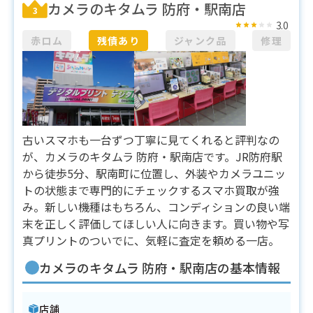
カメラのキタムラ 防府・駅南店
3
3.0
赤ロム
残債あり
ジャンク品
修理
古いスマホも一台ずつ丁寧に見てくれると評判なの
が、カメラのキタムラ 防府・駅南店です。JR防府駅
から徒歩5分、駅南町に位置し、外装やカメラユニッ
トの状態まで専門的にチェックするスマホ買取が強
み。新しい機種はもちろん、コンディションの良い端
末を正しく評価してほしい人に向きます。買い物や写
真プリントのついでに、気軽に査定を頼める一店。
カメラのキタムラ 防府・駅南店の基本情報
店舗