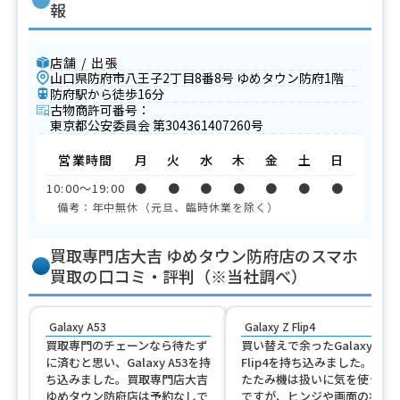
報
店舗 / 出張
山口県防府市八王子2丁目8番8号 ゆめタウン防府1階
防府駅から徒歩16分
古物商許可番号：
東京都公安委員会 第304361407260号
営業時間
月
火
水
木
金
土
日
10:00〜19:00
●
●
●
●
●
●
●
備考：年中無休（元旦、臨時休業を除く）
買取専門店大吉 ゆめタウン防府店のスマホ
買取の口コミ・評判（※当社調べ）
Galaxy A53
Galaxy Z Flip4
買取専門のチェーンなら待たず
買い替えで余ったGalaxy Z
に済むと思い、Galaxy A53を持
Flip4を持ち込みました。折り
ち込みました。買取専門店大吉
たたみ機は扱いに気を使うも
ゆめタウン防府店は予約なしで
ですが、ヒンジや画面の状態