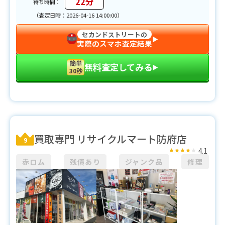
22分
待ち時間：
（査定日時：2026-04-16 14:00:00）
セカンドストリートの
▶︎
実際のスマホ査定結果
簡単
無料査定してみる
▶︎
30秒
買取専門 リサイクルマート防府店
9
4.1
赤ロム
残債あり
ジャンク品
修理