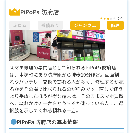
PiPoPa 防府店
7
2.9
赤ロム
残債あり
ジャンク品
修理
スマホ修理の専門店として知られるPiPoPa 防府店
は、車塚町にあり防府駅から徒歩10分ほど。画面割
れやバッテリー交換で訪れる人が多く、修理するか売
るかをその場で比べられるのが強みです。直して使う
より手放したほうが得な端末は、そのままスマホ買取
へ。壊れかけの一台をどうするか迷っている人に、選
択肢を示してくれる頼れる一店。
PiPoPa 防府店の基本情報