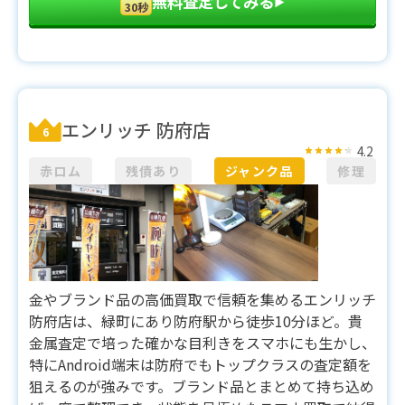
無料査定してみる
▶︎
30秒
エンリッチ 防府店
6
4.2
赤ロム
残債あり
ジャンク品
修理
金やブランド品の高価買取で信頼を集めるエンリッチ
防府店は、緑町にあり防府駅から徒歩10分ほど。貴
金属査定で培った確かな目利きをスマホにも生かし、
特にAndroid端末は防府でもトップクラスの査定額を
狙えるのが強みです。ブランド品とまとめて持ち込め