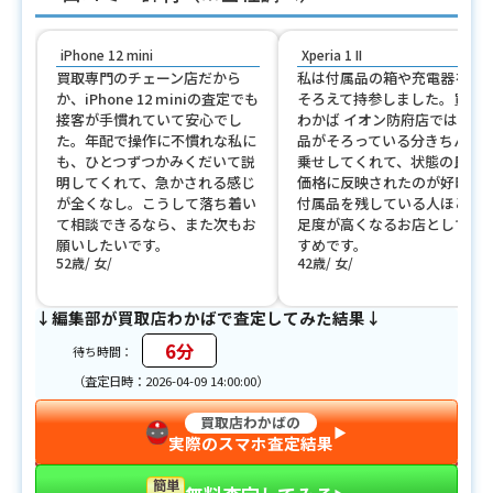
iPhone 12 mini
Xperia 1 II
買取専門のチェーン店だから
私は付属品の箱や充電器を一
か、iPhone 12 miniの査定でも
そろえて持参しました。買取
接客が手慣れていて安心でし
わかば イオン防府店では、付
た。年配で操作に不慣れな私に
品がそろっている分きちんと
も、ひとつずつかみくだいて説
乗せしてくれて、状態の良さ
明してくれて、急かされる感じ
価格に反映されたのが好印象
が全くなし。こうして落ち着い
付属品を残している人ほど、
て相談できるなら、また次もお
足度が高くなるお店としてお
願いしたいです。
すめです。
52歳
女
42歳
女
↓編集部が買取店わかばで査定してみた結果↓
6分
待ち時間：
（査定日時：2026-04-09 14:00:00）
買取店わかばの
▶︎
実際のスマホ査定結果
簡単