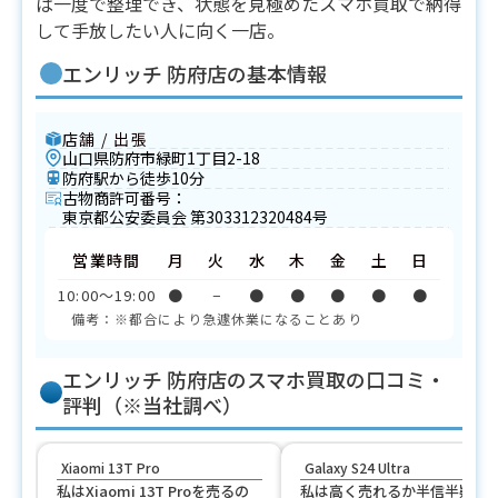
ば一度で整理でき、状態を見極めたスマホ買取で納得
して手放したい人に向く一店。
エンリッチ 防府店の基本情報
店舗 / 出張
山口県防府市緑町1丁目2-18
防府駅から徒歩10分
古物商許可番号：
東京都公安委員会 第303312320484号
営業時間
月
火
水
木
金
土
日
10:00〜19:00
●
−
●
●
●
●
●
備考：※都合により急遽休業になることあり
エンリッチ 防府店のスマホ買取の口コミ・
評判（※当社調べ）
Xiaomi 13T Pro
Galaxy S24 Ultra
私はXiaomi 13T Proを売るの
私は高く売れるか半信半疑で