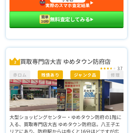
▶︎
実際のスマホ査定結果
簡単
無料査定してみる
▶︎
30秒
買取専門店大吉 ゆめタウン防府店
2
3.7
赤ロム
残債あり
ジャンク品
修理
大型ショッピングセンター・ゆめタウン防府の1階に
入る、買取専門店大吉 ゆめタウン防府店。八王子エ
リアにあり、防府駅からは歩くと16分ほどですが広