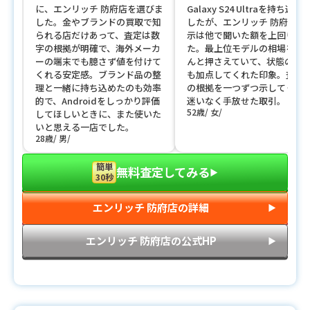
に、エンリッチ 防府店を選びま
Galaxy S24 Ultraを持ち込み
した。金やブランドの買取で知
したが、エンリッチ 防府店の
られる店だけあって、査定は数
示は他で聞いた額を上回りま
字の根拠が明確で、海外メーカ
た。最上位モデルの相場をき
ーの端末でも臆さず値を付けて
んと押さえていて、状態の良
くれる安定感。ブランド品の整
も加点してくれた印象。査定
理と一緒に持ち込めたのも効率
の根拠を一つずつ示してくれ
的で、Androidをしっかり評価
迷いなく手放せた取引。
52歳
女
してほしいときに、また使いた
いと思える一店でした。
28歳
男
簡単
無料査定してみる
▶︎
30秒
エンリッチ 防府店の詳細
▶︎
エンリッチ 防府店の公式HP
▶︎