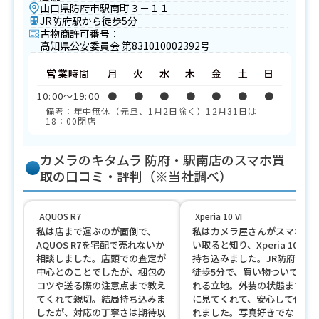
山口県防府市駅南町３－１１
JR防府駅から徒歩5分
古物商許可番号：
高知県公安委員会 第831010002392号
営業時間
月
火
水
木
金
土
日
10:00〜19:00
●
●
●
●
●
●
●
備考：年中無休（元旦、1月2日除く）12月31日は
18：00閉店
カメラのキタムラ 防府・駅南店のスマホ買
取の口コミ・評判（※当社調べ）
AQUOS R7
Xperia 10 VI
私は店まで運ぶのが面倒で、
私はカメラ屋さんがスマホも
AQUOS R7を宅配で売れないか
い取ると知り、Xperia 10 VIを
相談しました。店頭での査定が
持ち込みました。JR防府駅か
中心とのことでしたが、梱包の
徒歩5分で、買い物ついでに寄
コツや送る際の注意点まで教え
れる立地。外装の状態まで丁
てくれて親切。結局持ち込みま
に見てくれて、安心して任せ
したが、対応の丁寧さは期待以
れました。写真好きでなくて