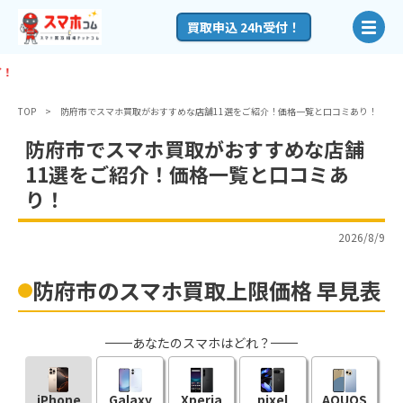
買取申込 24h受付！
【残り
5:02:52
】
TOP
防府市でスマホ買取がおすすめな店舗11選をご紹介！価格一覧と口コミあり！
防府市でスマホ買取がおすすめな店舗
11選をご紹介！価格一覧と口コミあ
り！
2026/8/9
防府市のスマホ買取上限価格 早見表
あなたのスマホはどれ？
iPhone
Galaxy
Xperia
pixel
AQUOS