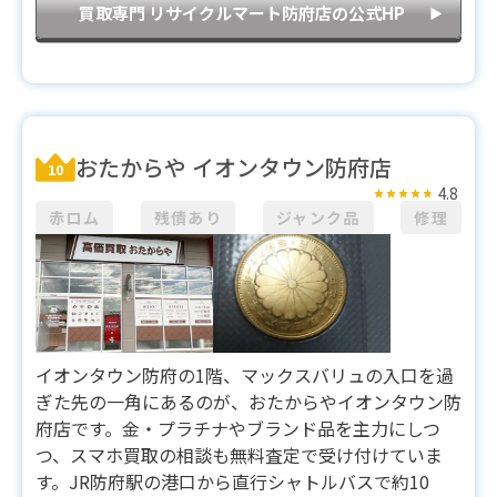
買取専門 リサイクルマート防府店の公式HP
▶︎
おたからや イオンタウン防府店
10
4.8
赤ロム
残債あり
ジャンク品
修理
イオンタウン防府の1階、マックスバリュの入口を過
ぎた先の一角にあるのが、おたからやイオンタウン防
府店です。金・プラチナやブランド品を主力にしつ
つ、スマホ買取の相談も無料査定で受け付けていま
す。JR防府駅の港口から直行シャトルバスで約10