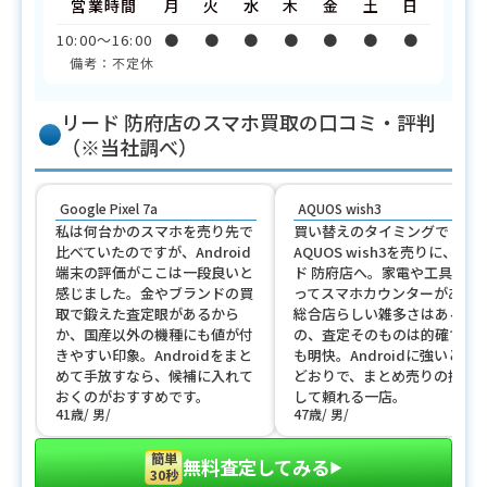
営業時間
月
火
水
木
金
土
日
10:00〜16:00
●
●
●
●
●
●
●
備考：不定休
リード 防府店のスマホ買取の口コミ・評判
（※当社調べ）
Google Pixel 7a
AQUOS wish3
私は何台かのスマホを売り先で
買い替えのタイミングで
比べていたのですが、Android
AQUOS wish3を売りに、リー
端末の評価がここは一段良いと
ド 防府店へ。家電や工具に混
感じました。金やブランドの買
ってスマホカウンターがあり
取で鍛えた査定眼があるから
総合店らしい雑多さはあるも
か、国産以外の機種にも値が付
の、査定そのものは的確で説
きやすい印象。Androidをまと
も明快。Androidに強いと評
めて手放すなら、候補に入れて
どおりで、まとめ売りの拠点
おくのがおすすめです。
して頼れる一店。
41歳
男
47歳
男
簡単
無料査定してみる
▶︎
30秒