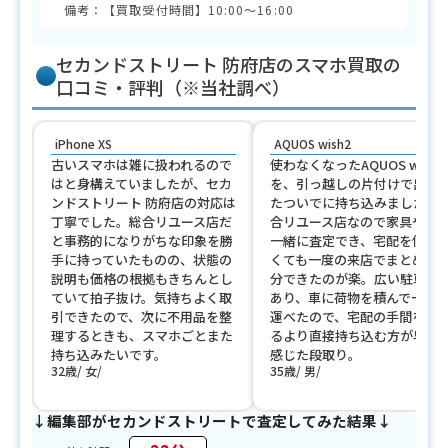
備考：【買取受付時間】10:00～16:00
セカンドストリート 防府店のスマホ買取の
口コミ・評判（※当社調べ）
iPhone XS
AQUOS wish2
古いスマホは雑に扱われるので
使わなくなったAQUOS wish2
はと身構えていましたが、セカ
を、引っ越しの片付けで出て
ンドストリート 防府店の対応は
たついでに持ち込みました。
丁寧でした。総合リユース店だ
合リユース店なので家具や服
と事務的になりがちな印象を勝
一緒に査定でき、宅配を使わ
手に持っていたものの、状態の
くても一度の来店でまとめて
説明も価格の根拠もきちんとし
分できたのが楽。広い駐車場
ていて拍子抜け。気持ちよく取
あり、車に荷物を積んで一気
引できたので、次に不用品を整
運べたので、宅配の手間を考
理するときも、スマホごとまた
るより直接持ち込む方が早い
持ち込みたいです。
感じた段取り。
32歳
女
35歳
男
↓編集部がセカンドストリートで査定してみた結果↓