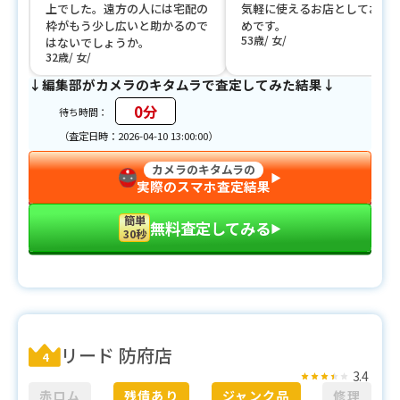
上でした。遠方の人には宅配の
気軽に使えるお店としておす
枠がもう少し広いと助かるので
めです。
53歳
女
はないでしょうか。
32歳
女
↓編集部がカメラのキタムラで査定してみた結果↓
0分
待ち時間：
（査定日時：2026-04-10 13:00:00）
カメラのキタムラの
▶︎
実際のスマホ査定結果
簡単
無料査定してみる
▶︎
30秒
リード 防府店
4
3.4
赤ロム
残債あり
ジャンク品
修理