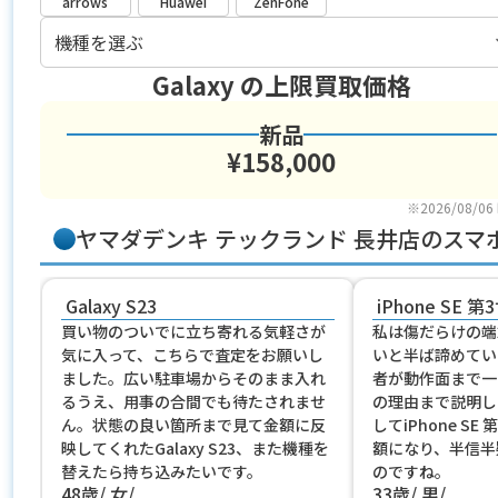
arrows
Huawei
ZenFone
Galaxy
の上限買取価格
新品
¥158,000
※2026/08/06
ヤマダデンキ テックランド 長井店のス
Galaxy S23
iPhone SE 第
買い物のついでに立ち寄れる気軽さが
私は傷だらけの端
気に入って、こちらで査定をお願いし
いと半ば諦めてい
ました。広い駐車場からそのまま入れ
者が動作面まで一
るうえ、用事の合間でも待たされませ
の理由まで説明し
ん。状態の良い箇所まで見て金額に反
してiPhone S
映してくれたGalaxy S23、また機種を
額になり、半信半
替えたら持ち込みたいです。
のですね。
48歳
女
33歳
男