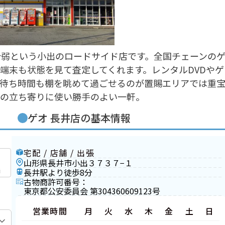
分弱という小出のロードサイド店です。全国チェーンの
端末も状態を見て査定してくれます。レンタルDVDやゲ
の待ち時間も棚を眺めて過ごせるのが置賜エリアでは重
での立ち寄りに使い勝手のよい一軒。
ゲオ 長井店の基本情報
宅配 / 店舗 / 出張
山形県長井市小出３７３７−１
i
長井駅より徒歩8分
古物商許可番号：
東京都公安委員会 第304360609123号
営業時間
月
火
水
木
金
土
日