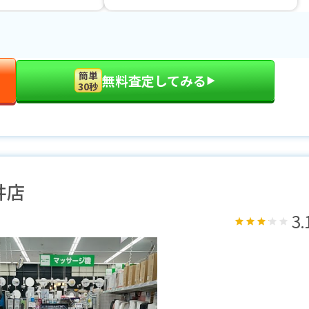
簡単
無料査定してみる
▶︎
30秒
井店
3.