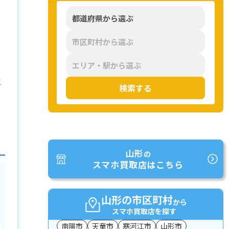
。
電
検索する
山形
の
スマホ買取店はこちら
山形の市区町村
から
スマホ買取店を探す
南陽市
天童市
寒河江市
山形市