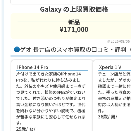
Galaxy
の上限買取価格
新品
¥171,000
※2026/08/06
ゲオ 長井店のスマホ買取の口コミ・評判
iPhone 14 Pro
Xperia 1 V
片付けで出てきた家族のiPhone 14
チェーン店だと流
Proを、私が代わりに持ち込みまし
ましたが、ゲオの
た。外装の小キズや使用感まで一点ず
確認まで一緒に付
つ見てくれて、状態の評価がていねい
た。残った写真の
でした。付き添いのつもりが想定より
最初の身構えが拍
高い金額になり驚いたほどです。世代
対応は人柄が出る
を問わない分かりやすい説明で、機械
件。
36歳
男
が苦手な家族にも安心して任せられま
す。
29歳
女