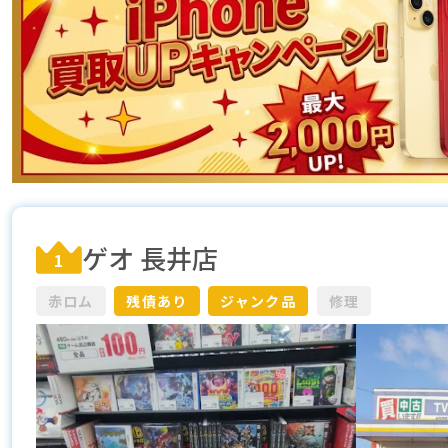
ゲオ 長井店
1
赤ロム
残債あり
ジャンク品
修理