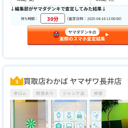
↓編集部がヤマダデンキで査定してみた結果↓
30分
（査定日時：2025-04-16 13:00:00）
待ち時間：
ヤマダデンキの
▶︎
実際のスマホ査定結果
買取店わかば ヤマザワ長井店
3
赤ロム
残債あり
ジャンク品
修理