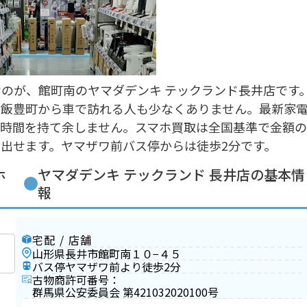
のが、館町南のヤマダデンキ テックランド長井店です
や飯豊町から車で訪れる人も少なくありません。最新家
時間を持て余しません。スマホ買取は全国基準で金額の
出せます。ヤマザワ前バス停からは徒歩2分です。
ホ
ヤマダデンキ テックランド 長井店の基本情
報
宅配 / 店舗
山形県長井市館町南１０−４５
バス停ヤマザワ前より徒歩2分
古物商許可番号：
群馬県公安委員会 第421032020100号