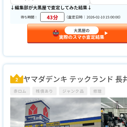
↓編集部が大黒屋で査定してみた結果↓
43分
（査定日時：2026-02-10 15:00:00）
待ち時間：
大黒屋の
▶︎
実際のスマホ査定結果
ヤマダデンキ テックランド 長
2
赤ロム
残債あり
ジャンク品
修理