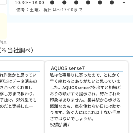
10:30〜18:00
●
●
●
●
●
●
−
備考：土曜、祝日は～17:00まで
 時点
（※当社調べ）
AQUOS sense7
れ作業かと思ってい
私は仕事帰りに寄ったので、とにかく
担当はデータ消去の
早く終わるとありがたいと思っていま
き合ってくれまし
した。AQUOS sense7を出すと相場ど
移し方まで教わり、
おりの額がすぐ提示され、待たされた
子抜け。郊外型でも
印象はありません。長井駅から歩ける
のだと実感した一
距離なのも、車を使わない日には助か
ります。急ぐ人にはこれ以上ない手早
さではないでしょうか。
52歳
男