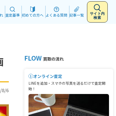
サイト内
れ
査定基準
初めての方へ
よくある質問
記事一覧
検索
FLOW
画
買取の流れ
オンライン査定
1
LINEを追加・スマホの写真を送るだけで査定開
始！
/8/6