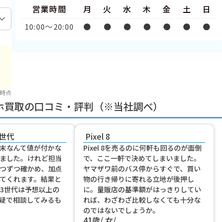
営業時間
月
火
水
木
金
土
日
10:00〜20:00
●
●
●
●
●
●
●
 時点
マホ買取の口コミ・評判（※当社調べ）
3世代
Pixel 8
末なんて値が付かな
Pixel 8を売るのに何軒も回るのが面倒
ました。けれど担当
で、ここ一軒で決めてしまいました。
つずつ確かめ、加点
ヤマザワ前のバス停からすぐで、買い
てくれます。結果と
物の行き帰りに寄れる立地が後押し
E 第3世代は予想以上の
に。量販店の基準額がはっきりしてい
疑で相談してみるも
れば、わざわざ比較しなくても十分な
のではないでしょうか。
41歳
女