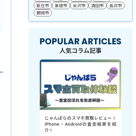
新庄市
東根市
米沢市
酒田市
長井市
鶴岡市
POPULAR ARTICLES
人気コラム記事
じゃんぱらのスマホ買取レビュー！
iPhone・Androidの査定結果を紹
介！