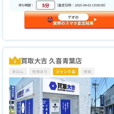
5分
（査定日時：2025-04-02 19:00:00）
待ち時間：
ゲオの
▶︎
実際のスマホ査定結果
買取大吉 久喜青葉店
2
赤ロム
残債あり
ジャンク品
修理