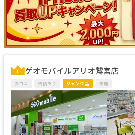
ゲオモバイルアリオ鷲宮店
1
赤ロム
残債あり
ジャンク品
修理