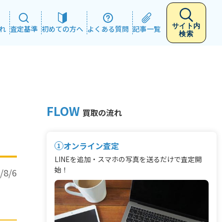
サイト内
れ
査定基準
初めての方へ
よくある質問
記事一覧
検索
FLOW
買取の流れ
オンライン査定
1
LINEを追加・スマホの写真を送るだけで査定開
始！
/8/6