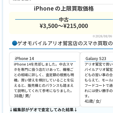
iPhone
の上限買取価格
中古
¥3,500〜¥215,000
※2026/08/06
ゲオモバイルアリオ鷲宮店のスマホ買取の
iPhone 14
Galaxy S23
iPhone 14を売却しました。中古スマ
アリオ鷲宮で買い
ホを専門に扱う店だけあって、機種ご
バイルアリオ鷲宮
との相場に詳しく、査定額の根拠も明
どもの習い事の合
確。買い替えを検討していることを伝
もらえて、モール
えると、販売機とのバランスも踏まえ
フードコートで過
て説明してくれて参考になりました。
れには使い勝手の
38歳
男
す。
41歳
女
↓編集部がゲオで査定してみた結果↓