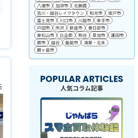
八潮市
加須市
北朝霞
吉川・越谷レイクタウン
和光市
坂戸市
富士見市
川口市
川越市
幸手市
戸田市
所沢
新座市
春日部市
東松山市
比企郡
熊谷
草加市
蓮田市
蕨市
越谷
飯能市
鴻巣・北本
鶴ヶ島市
POPULAR ARTICLES
5
人気コラム記事