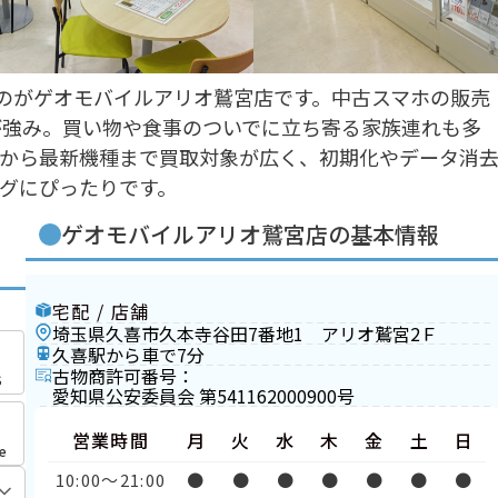
のがゲオモバイルアリオ鷲宮店です。中古スマホの販売
が強み。買い物や食事のついでに立ち寄る家族連れも多
型から最新機種まで買取対象が広く、初期化やデータ消
グにぴったりです。
ゲオモバイルアリオ鷲宮店の基本情報
宅配 / 店舗
埼玉県久喜市久本寺谷田7番地1 アリオ鷲宮2Ｆ
久喜駅から車で7分
古物商許可番号：
S
愛知県公安委員会 第541162000900号
営業時間
月
火
水
木
金
土
日
e
10:00〜21:00
●
●
●
●
●
●
●