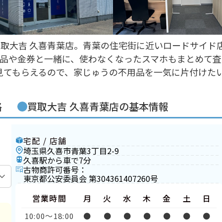
取大吉 久喜青葉店。青葉の住宅街に近いロードサイド
品や金券と一緒に、使わなくなったスマホもまとめて査
度見てもらえるので、家じゅうの不用品を一気に片付けた
格
買取大吉 久喜青葉店の基本情報
宅配 / 店舗
埼玉県久喜市青葉3丁目2-9
久喜駅から車で7分
古物商許可番号：
東京都公安委員会 第304361407260号
営業時間
月
火
水
木
金
土
日
10:00〜18:00
●
●
●
●
●
●
●