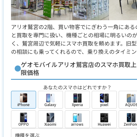
アリオ鷲宮の2階、買い物客でにぎわう一角にある
と買取を専門に扱い、機種ごとの相場に明るいの
く、鷲宮周辺で気軽にスマホ買取を頼めます。旧
の相談にも乗ってくれるので、乗り換えのタイミン
ゲオモバイルアリオ鷲宮店のスマホ買取上
限価格
あなたのスマホはどれですか？
iPhone
Galaxy
Xperia
pixel
AQUO
OPPO
Xiaomi
arrows
Huawei
ZenFon