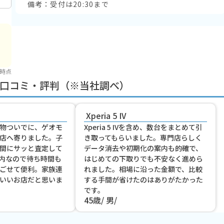
備考：受付は20:30まで
 時点
口コミ・評判（※当社調べ）
Xperia 5 IV
物ついでに、ゲオモ
Xperia 5 IVを含め、数台をまとめて引
店へ寄りました。子
き取ってもらいました。専門店らしく
間にサッと査定して
データ消去や初期化の案内も的確で、
内なので待ち時間も
はじめての下取りでも不安なく進めら
ごせて便利。家族連
れました。相場に沿った金額で、比較
いいお店だと思いま
する手間が省けたのはありがたかった
です。
45歳
男