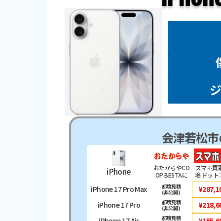
会津若松市
おたからやCO
スマホ買
iPhone
OP BESTAに
場 ドット
いでら店
都度見積
iPhone 17 Pro Max
¥287,1
(非公開)
都度見積
iPhone 17 Pro
¥218,6
(非公開)
都度見積
iPhone 17 Air
¥155,6