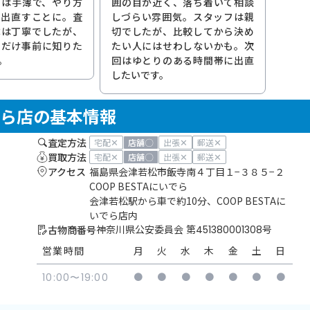
トは手薄で、やり方
囲の目が近く、落ち着いて相談
ら出直すことに。査
しづらい雰囲気。スタッフは親
体は丁寧でしたが、
切でしたが、比較してから決め
りだけ事前に知りた
たい人にはせわしないかも。次
。
回はゆとりのある時間帯に出直
したいです。
いでら店の基本情報
査定方法
✕
〇
✕
✕
宅配
店舗
出張
郵送
買取方法
✕
〇
✕
✕
宅配
店舗
出張
郵送
アクセス
福島県会津若松市飯寺南４丁目１−３８５−２
COOP BESTAにいでら
会津若松駅から車で約10分、COOP BESTAに
いでら店内
古物商番号
神奈川県公安委員会 第451380001308号
営業時間
月
火
水
木
金
土
日
●
●
●
●
●
●
●
10:00〜19:00