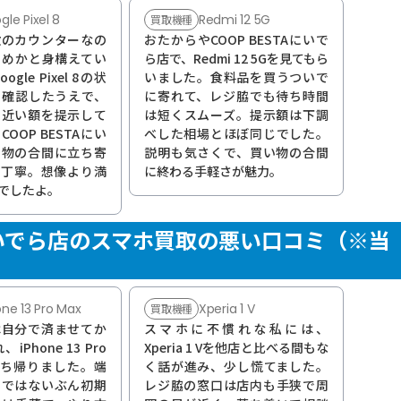
gle Pixel 8
Redmi 12 5G
買取機種
設のカウンターなの
おたからやCOOP BESTAにいで
えめかと身構えてい
ら店で、Redmi 12 5Gを見てもら
gle Pixel 8の状
いました。食料品を買うついで
つ確認したうえで、
に寄れて、レジ脇でも待ち時間
に近い額を提示して
は短くスムーズ。提示額は下調
OOP BESTAにい
べした相場とほぼ同じでした。
い物の合間に立ち寄
説明も気さくで、買い物の合間
も丁寧。想像より満
に終わる手軽さが魅力。
でしたよ。
Aにいでら店のスマホ買取の悪い口コミ（※当
one 13 Pro Max
Xperia 1 V
買取機種
は自分で済ませてか
スマホに不慣れな私には、
Phone 13 Pro
Xperia 1 Vを他店と比べる間もな
持ち帰りました。端
く話が進み、少し慌てました。
口ではないぶん初期
レジ脇の窓口は店内も手狭で周