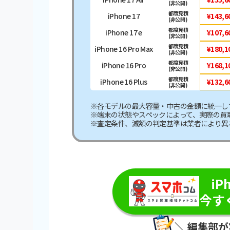
(非公開)
都度見積
iPhone 17
¥143,6
(非公開)
都度見積
iPhone 17 e
¥107,6
(非公開)
都度見積
iPhone 16 Pro Max
¥180,1
(非公開)
都度見積
iPhone 16 Pro
¥168,1
(非公開)
都度見積
iPhone 16 Plus
¥132,6
(非公開)
※各モデルの最大容量・中古の金額に統一し
※端末の状態やスペックによって、実際の買
※査定条件、減額の判定基準は業者により異
＼最短即
iP
今す
＼ 編集部