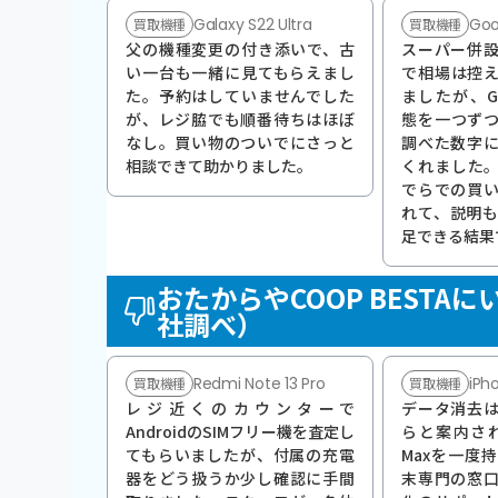
Galaxy S22 Ultra
Goo
買取機種
買取機種
父の機種変更の付き添いで、古
スーパー併
い一台も一緒に見てもらえまし
で相場は控
た。予約はしていませんでした
ましたが、Goo
が、レジ脇でも順番待ちはほぼ
態を一つず
なし。買い物のついでにさっと
調べた数字
相談できて助かりました。
くれました。C
でらでの買
れて、説明
足できる結果
おたからやCOOP BEST
社調べ）
Redmi Note 13 Pro
iPh
買取機種
買取機種
レジ近くのカウンターで
データ消去
AndroidのSIMフリー機を査定し
らと案内され、i
てもらいましたが、付属の充電
Maxを一度
器をどう扱うか少し確認に手間
末専門の窓