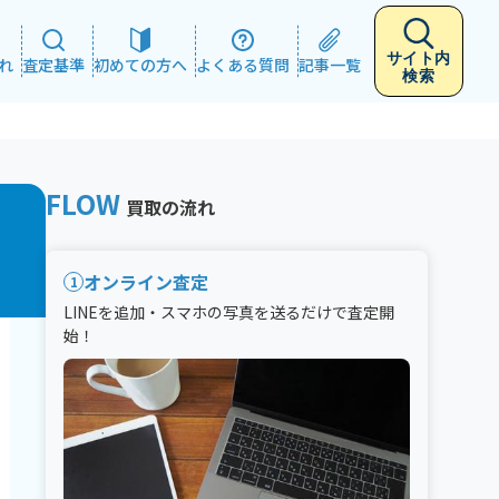
サイト内
れ
査定基準
初めての方へ
よくある質問
記事一覧
検索
FLOW
買取の流れ
コ
オンライン査定
1
LINEを追加・スマホの写真を送るだけで査定開
始！