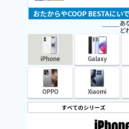
おたからやCOOP BESTA
あ
ど
iPhone
Galaxy
OPPO
Xiaomi
iPhon