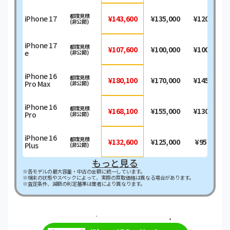
都度見積
iPhone 17
¥143,600
¥135,000
¥120,000
(非公開)
iPhone 17
都度見積
¥107,600
¥100,000
¥100,000
e
(非公開)
iPhone 16
都度見積
¥180,100
¥170,000
¥145,000
Pro Max
(非公開)
iPhone 16
都度見積
¥168,100
¥155,000
¥130,000
Pro
(非公開)
iPhone 16
都度見積
¥132,600
¥125,000
¥95,000
Plus
(非公開)
もっと見る
※各モデルの最大容量・中古の金額に統一しています。
※端末の状態やスペックによって、実際の買取価格は異なる場合があります。
※査定条件、減額の判定基準は業者により異なります。
＼最短即日・現金で振り込み！／