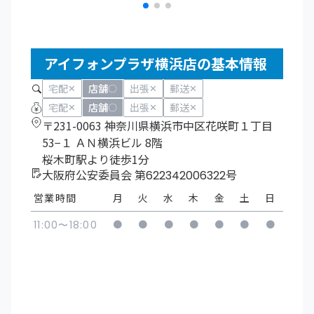
アイフォンプラザ横浜店の基本情報
宅配
店舗
出張
郵送
✕
〇
✕
✕
宅配
店舗
出張
郵送
✕
〇
✕
✕
〒231-0063 神奈川県横浜市中区花咲町１丁目
53−１ ＡＮ横浜ビル 8階
桜木町駅より徒歩1分
大阪府公安委員会 第622342006322号
営業時間
月
火
水
木
金
土
日
●
●
●
●
●
●
●
11:00〜18:00