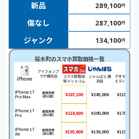
新品
289,100
円
傷なし
287,100
円
ジャンク
134,100
円
桜木町のスマホ買取価格一覧
アイフォンプ
ラザ横浜店
スマホ買取相
じゃんぱら 横
ゲオモバイル
iPhone
場 ドットコム
浜店
エディオン横
浜西口本店
iPhone 17
都度見積
¥287,100
¥245,000
¥215,000
Pro Max
(非公開)
iPhone 17
都度見積
¥218,600
¥200,000
¥170,000
Pro
(非公開)
iPhone 17
都度見積
¥155,600
¥130,000
¥119,000
Air
(非公開)