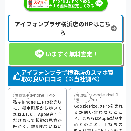
iPhone 17 Pro Maxを
今すぐ無料仮査定してみる
アイフォンプラザ横浜店のHPはこち
ら
いますぐ無料査定！
アイフォンプラザ横浜店のスマホ買
取の良い口コミ（※当社調べ）
Google Pixel 9
iPhone 11 Pro
買取機種
買取機
種
Pro
私はiPhone 11 Proを売り
Google Pixel 9 Proを売れ
に、桜木町駅から歩いて
るか問い合わせたとこ
訪ねました。Apple専門店
ろ、こちらはApple製品中
だけあって状態の見方が
心とのこと。手持ちの
細かく、説明もていねい
iPadは高めに付いたもの