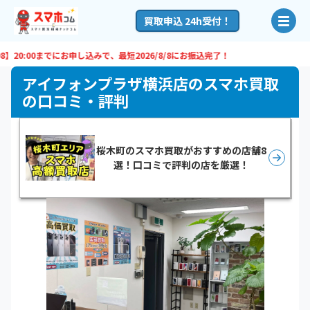
買取申込 24h受付！
0:00までにお申し込みで、最短
2026/8/8
にお振込完了！
アイフォンプラザ横浜店のスマホ買取
の口コミ・評判
桜木町のスマホ買取がおすすめの店舗8
選！口コミで評判の店を厳選！