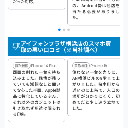
だった対応。
の、Android勢は他店を
当たる必要がありまし
た。
アイフォンプラザ横浜店のスマホ買
取の悪い口コミ（※当社調べ）
iPhone 14 Plus
iPhone 15
買取機種
買取機種
画面の割れた一台を持ち
使わない一台を売りに、
込みました。残債が残っ
AN横浜ビルの8階まで上
ていても減額なしと聞い
がりました。桜木町から
て安心した半面、Apple製
近いのに上階で、入口の
品に特化しているぶん、
場所が分かりにくく、初
それ以外のガジェットは
めてだと少し迷う立地で
引き取れず用途は限られ
した。
る印象。