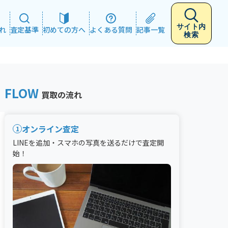
サイト内
れ
査定基準
初めての方へ
よくある質問
記事一覧
検索
FLOW
買取の流れ
オンライン査定
1
LINEを追加・スマホの写真を送るだけで査定開
始！