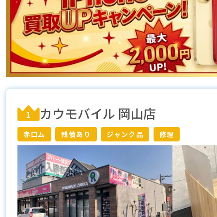
カウモバイル 岡山店
1
赤ロム
残債あり
ジャンク品
修理