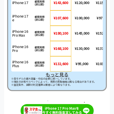
都度見積
iPhone 17
¥143,600
¥120,000
¥115,300
(非公開)
iPhone 17
都度見積
¥107,600
¥100,000
¥97,000
e
(非公開)
iPhone 16
都度見積
¥180,100
¥145,000
¥152,300
Pro Max
(非公開)
iPhone 16
都度見積
¥168,100
¥130,000
¥137,800
Pro
(非公開)
iPhone 16
都度見積
¥132,600
¥95,000
¥103,300
Plus
(非公開)
もっと見る
※各モデルの最大容量・中古の金額に統一しています。
※端末の状態やスペックによって、実際の買取価格は異なる場合があります。
※査定条件、減額の判定基準は業者により異なります。
＼最短即日・現金で振り込み！／
iPhone 17 Pro Maxを
今すぐ無料仮査定してみる