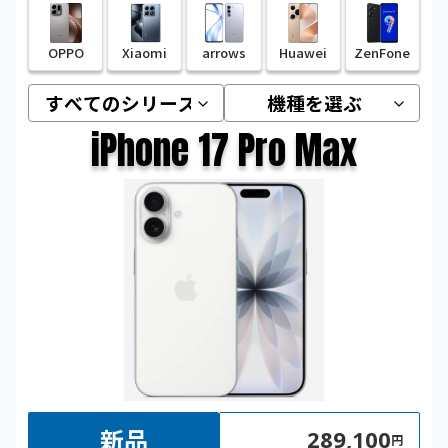
OPPO
Xiaomi
arrows
Huawei
ZenFone
iPhone 17 Pro Max
新品
289,100
円