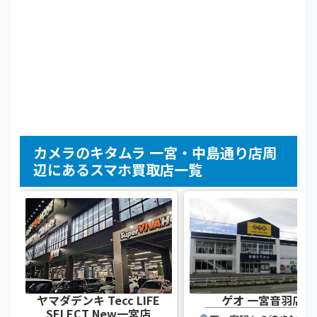
カメラのキタムラ 一宮・中島通り店周
辺にあるスマホ買取店一覧
ヤマダデンキ Tecc LIFE
ゲオ 一宮音羽店
SELECT New一宮店