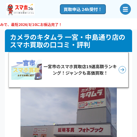
買取申込 24h受付！
最短
2026/8/10
にお振込完了！
カメラのキタムラ 一宮・中島通り店の
スマホ買取の口コミ・評判
一宮市のスマホ買取店19選高額ランキ
ング！ジャンクも高価買取！