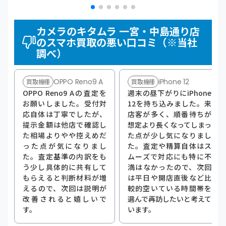
カメラのキタムラ 一宮・中島通り店
のスマホ買取の悪い口コミ（※当社
調べ）
OPPO Reno9 A
iPhone 12
買取機種
買取機種
OPPO Reno9 Aの査定を
週末の昼下がりにiPhone
お願いしました。受付対
12を持ち込みました。来
応自体は丁寧でしたが、
店客が多く、順番待ちが
提示金額は他店で確認し
想定より長くなってしまっ
た相場よりやや控えめだ
た点が少し気になりまし
った点が気になりまし
た。査定や精算自体はス
た。査定基準の内訳をも
ムーズで対応にも特に不
う少し具体的に共有して
満はなかったので、次回
もらえると判断材料が増
は平日や開店直後など比
えるので、次回は説明が
較的空いている時間帯を
改善されると嬉しいで
選んで再訪したいと考えて
す。
います。