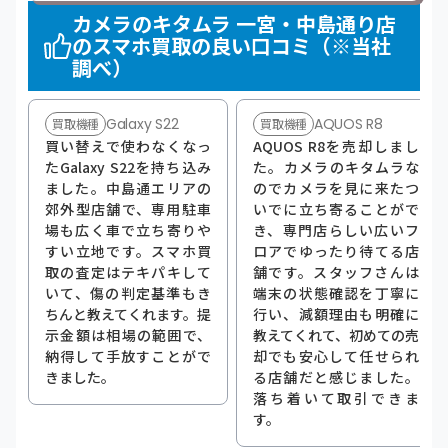
カメラのキタムラ 一宮・中島通り店
のスマホ買取の良い口コミ（※当社
調べ）
Galaxy S22
AQUOS R8
買取機種
買取機種
買い替えで使わなくなっ
AQUOS R8を売却しまし
たGalaxy S22を持ち込み
た。カメラのキタムラな
ました。中島通エリアの
のでカメラを見に来たつ
郊外型店舗で、専用駐車
いでに立ち寄ることがで
場も広く車で立ち寄りや
き、専門店らしい広いフ
すい立地です。スマホ買
ロアでゆったり待てる店
取の査定はテキパキして
舗です。スタッフさんは
いて、傷の判定基準もき
端末の状態確認を丁寧に
ちんと教えてくれます。提
行い、減額理由も明確に
示金額は相場の範囲で、
教えてくれて、初めての売
納得して手放すことがで
却でも安心して任せられ
きました。
る店舗だと感じました。
落ち着いて取引できま
す。