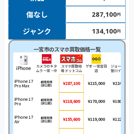
傷なし
287,100
円
ジャンク
134,100
円
一宮市のスマホ買取価格一覧
カメラのキタ
スマホ買取相
ゲオ 一宮音羽
ジョーシン木
iPhone
ムラ 一宮・中
場 ドットコム
店
曽川イオンモ
島通り店
ール店
iPhone 17
都度見積
¥287,100
¥215,000
¥224,000
Pro Max
(非公開)
iPhone 17
都度見積
¥218,600
¥170,000
¥180,300
Pro
(非公開)
iPhone 17
都度見積
¥155,600
¥119,000
¥122,500
Air
(非公開)