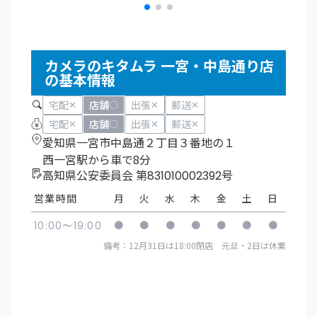
カメラのキタムラ 一宮・中島通り店
の基本情報
宅配
店舗
出張
郵送
✕
〇
✕
✕
宅配
店舗
出張
郵送
✕
〇
✕
✕
愛知県一宮市中島通２丁目３番地の１
西一宮駅から車で8分
高知県公安委員会 第831010002392号
営業時間
月
火
水
木
金
土
日
●
●
●
●
●
●
●
10:00〜19:00
備考：12月31日は18:00閉店 元旦・2日は休業