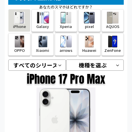
あなたのスマホはどれですか？
iPhone
Galaxy
Xperia
pixel
AQUOS
OPPO
Xiaomi
arrows
Huawei
ZenFone
iPhone 17 Pro Max