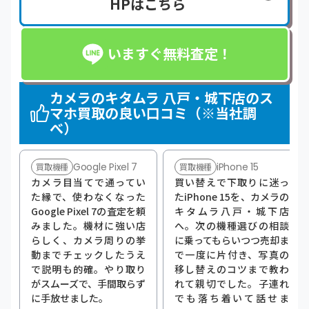
HPはこちら
いますぐ無料査定！
カメラのキタムラ 八戸・城下店のス
マホ買取の良い口コミ（※当社調
べ）
Google Pixel 7
iPhone 15
買取機種
買取機種
カメラ目当てで通ってい
買い替えで下取りに迷っ
た縁で、使わなくなった
たiPhone 15を、カメラの
Google Pixel 7の査定を頼
キタムラ八戸・城下店
みました。機材に強い店
へ。次の機種選びの相談
らしく、カメラ周りの挙
に乗ってもらいつつ売却ま
動までチェックしたうえ
で一度に片付き、写真の
で説明も的確。やり取り
移し替えのコツまで教わ
がスムーズで、手間取らず
れて親切でした。子連れ
に手放せました。
でも落ち着いて話せま