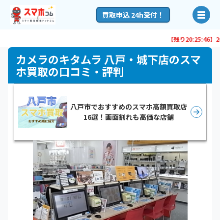
買取申込 24h受付！
【残り
20:25:46
】20:0
カメラのキタムラ 八戸・城下店のスマ
ホ買取の口コミ・評判
八戸市でおすすめのスマホ高額買取店
16選！画面割れも高価な店舗