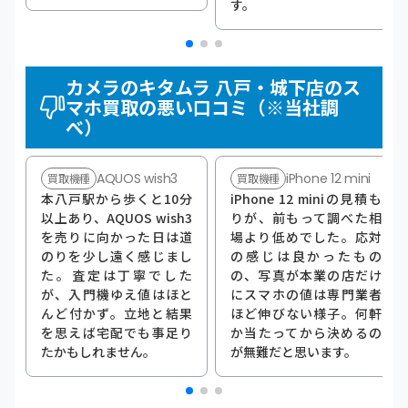
す。
カメラのキタムラ 八戸・城下店のス
マホ買取の悪い口コミ（※当社調
べ）
AQUOS wish3
iPhone 12 mini
買取機種
買取機種
本八戸駅から歩くと10分
iPhone 12 miniの見積も
以上あり、AQUOS wish3
りが、前もって調べた相
を売りに向かった日は道
場より低めでした。応対
のりを少し遠く感じまし
の感じは良かったもの
た。査定は丁寧でした
の、写真が本業の店だけ
が、入門機ゆえ値はほと
にスマホの値は専門業者
んど付かず。立地と結果
ほど伸びない様子。何軒
を思えば宅配でも事足り
か当たってから決めるの
たかもしれません。
が無難だと思います。