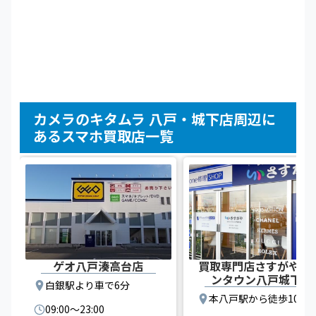
カメラのキタムラ 八戸・城下店周辺に
あるスマホ買取店一覧
ゲオ八戸湊高台店
買取専門店さすがや イ
ンタウン八戸城下店
白銀駅より車で6分
本八戸駅から徒歩10分
09:00〜23:00