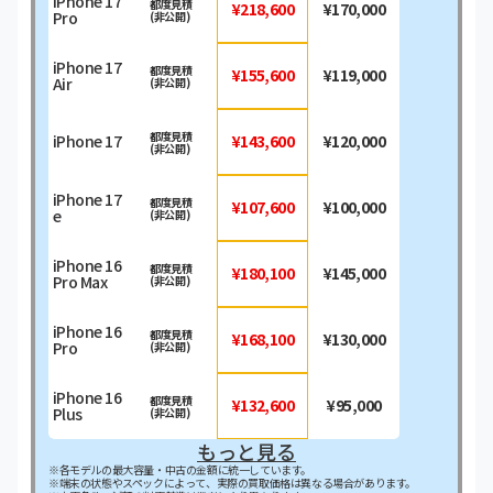
iPhone 17
都度見積
¥218,600
¥170,000
Pro
(非公開)
iPhone 17
都度見積
¥155,600
¥119,000
Air
(非公開)
都度見積
iPhone 17
¥143,600
¥120,000
(非公開)
iPhone 17
都度見積
¥107,600
¥100,000
e
(非公開)
iPhone 16
都度見積
¥180,100
¥145,000
Pro Max
(非公開)
iPhone 16
都度見積
¥168,100
¥130,000
Pro
(非公開)
iPhone 16
都度見積
¥132,600
¥95,000
Plus
(非公開)
もっと見る
※各モデルの最大容量・中古の金額に統一しています。
※端末の状態やスペックによって、実際の買取価格は異なる場合があります。