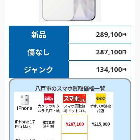
新品
289,100
円
傷なし
287,100
円
ジャンク
134,100
円
八戸市のスマホ買取価格一覧
カメラのキタ
スマホ買取相
ゲオ八戸湊高
iPhone
ムラ 八戸・城
場 ドットコム
台店
下店
iPhone 17
都度見積
¥287,100
¥215,000
Pro Max
(非公開)