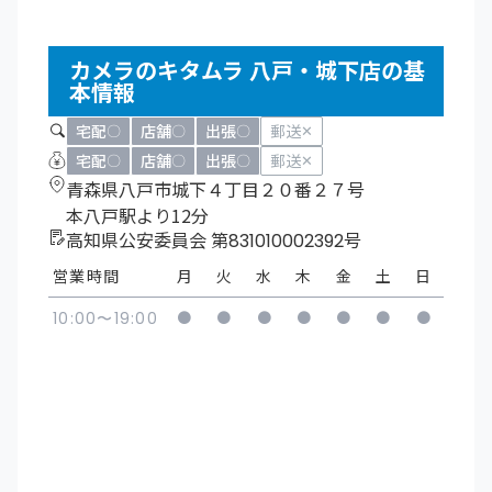
カメラのキタムラ 八戸・城下店の基
本情報
宅配
店舗
出張
郵送
〇
〇
〇
✕
宅配
店舗
出張
郵送
〇
〇
〇
✕
青森県八戸市城下４丁目２０番２７号
本八戸駅より12分
高知県公安委員会 第831010002392号
営業時間
月
火
水
木
金
土
日
●
●
●
●
●
●
●
10:00〜19:00