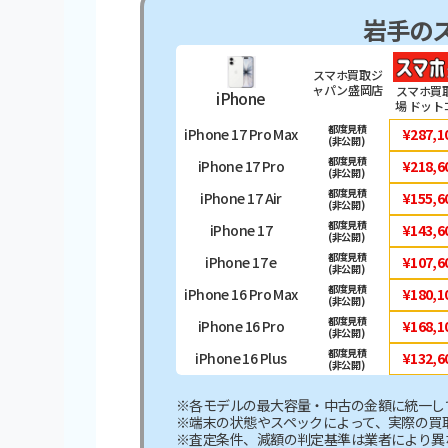
岩手の
スマホ買取ジ
ャパン盛岡店
スマホ買
iPhone
場 ドット
都度見積
iPhone 17 Pro Max
¥287,1
(非公開)
都度見積
iPhone 17 Pro
¥218,6
(非公開)
都度見積
iPhone 17 Air
¥155,6
(非公開)
都度見積
iPhone 17
¥143,6
(非公開)
都度見積
iPhone 17 e
¥107,6
(非公開)
都度見積
iPhone 16 Pro Max
¥180,1
(非公開)
都度見積
iPhone 16 Pro
¥168,1
(非公開)
都度見積
iPhone 16 Plus
¥132,6
(非公開)
※各モデルの最大容量・中古の金額に統一し
※端末の状態やスペックによって、実際の買
※査定条件、減額の判定基準は業者により異