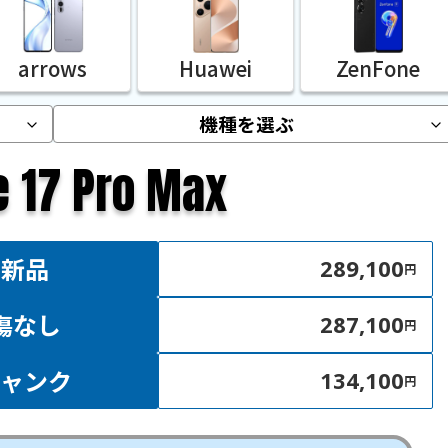
arrows
Huawei
ZenFone
e 17 Pro Max
新品
289,100
円
傷なし
287,100
円
ジャンク
134,100
円