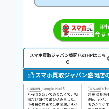
＼最短即
iP
今す
スマホ買取ジャパン盛岡店のHPはこち
ら
スマホ買取ジャパン盛岡店
Google Pixel 5
iPh
買取機種
買取機種
Pixel 5を急いで売りたくて、相
充電器も箱
場だけ調べて飛び込みました。
iPhone 
中央通の店までは盛岡駅から少
るのか半信