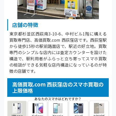
店舗の特徴
東京都杉並区西萩南3-10-6、中村ビル1階に構える
買取専門店、高価買取.com 西荻窪店です。西荻窪駅
から徒歩15秒の駅前路面店で、駅近の好立地。買取
専門のシンプルな店内には査定カウンターを設けた
構造で、駅利用者がふらっと立ち寄ってスマホ買取
の相談ができる気軽な店内構造になっているのが特
徴の店舗です。
高価買取.com 西荻窪店のスマホ買取の
上限価格
あなたのスマホはどれですか？
iPhone
Galaxy
Xperia
pixel
AQUOS