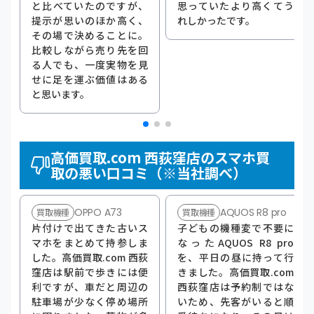
と比べていたのですが、
思っていたより高くてう
提示が思いのほか高く、
れしかったです。
その場で決めることに。
比較しながら売り先を回
る人でも、一度実物を見
せに足を運ぶ価値はある
と思います。
高価買取.com 西荻窪店のスマホ買
取の悪い口コミ（※当社調べ）
OPPO A73
AQUOS R8 pro
買取機種
買取機種
片付けで出てきた古いス
子どもの機種変で不要に
マホをまとめて持参しま
なったAQUOS R8 pro
した。高価買取.com 西荻
を、平日の昼に持って行
窪店は駅前で歩きには便
きました。高価買取.com
利ですが、車だと周辺の
西荻窪店は予約制ではな
駐車場が少なく停め場所
いため、先客がいると順