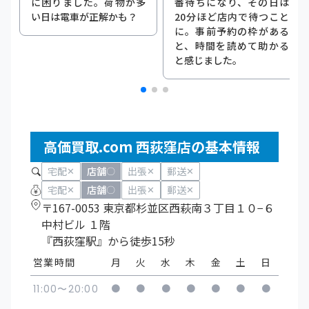
に困りました。荷物が多
番待ちになり、その日は
い日は電車が正解かも？
20分ほど店内で待つこと
に。事前予約の枠がある
と、時間を読めて助かる
と感じました。
高価買取.com 西荻窪店の基本情報
宅配
店舗
出張
郵送
✕
〇
✕
✕
宅配
店舗
出張
郵送
✕
〇
✕
✕
〒167-0053 東京都杉並区西萩南３丁目１０−６
中村ビル １階
『西荻窪駅』から徒歩15秒
営業時間
月
火
水
木
金
土
日
●
●
●
●
●
●
●
11:00〜20:00