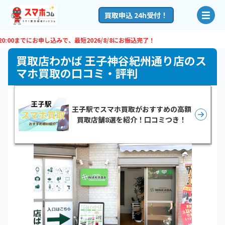
買取申込 24h受付！
0までにお申し込みで、最短
2026/8/8
にお振込完了！
買取店わかば 王子神谷紀州通り店のス
マホ買取の口コミ・評判
王子駅でスマホ買取がおすすめの高額
買取店舗8選を紹介！口コミつき！