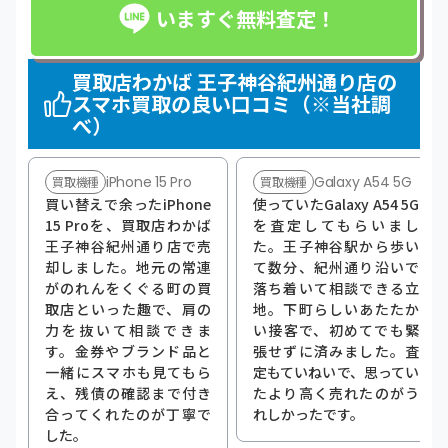
いますぐ無料査定！
買取店わかば 王子神谷紀州通り店の
スマホ買取の良い口コミ（※当社調
べ）
iPhone 15 Pro
Galaxy A54 5G
買取機種
買取機種
買い替えで余ったiPhone
使っていたGalaxy A54 5G
15 Proを、買取店わかば
を査定してもらいまし
王子神谷紀州通り店で売
た。王子神谷駅から歩い
却しました。地元の常連
て数分、紀州通り沿いで
がのれんをくぐる町の買
落ち着いて相談できる立
取店といった趣で、肩の
地。下町らしいあたたか
力を抜いて相談できま
い接客で、初めてでも緊
す。金券やブランド品と
張せずに済みました。査
一緒にスマホも見てもら
定もていねいで、思ってい
え、残債の確認まで付き
たより高く売れたのがう
合ってくれたのが丁寧で
れしかったです。
した。