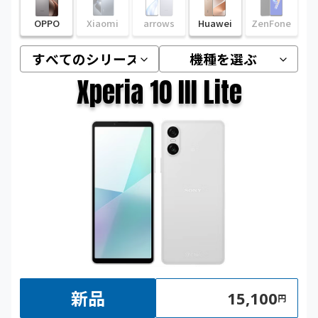
OPPO
Xiaomi
arrows
Huawei
ZenFone
Xperia 10 III Lite
新品
15,100
円