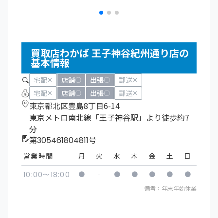
買取店わかば 王子神谷紀州通り店の
基本情報
宅配
店舗
出張
郵送
✕
〇
〇
✕
宅配
店舗
出張
郵送
✕
〇
〇
✕
東京都北区豊島8丁目6-14
東京メトロ南北線「王子神谷駅」より徒歩約7
分
第305461804811号
営業時間
月
火
水
木
金
土
日
●
-
●
●
●
●
●
10:00〜18:00
備考：年末年始休業