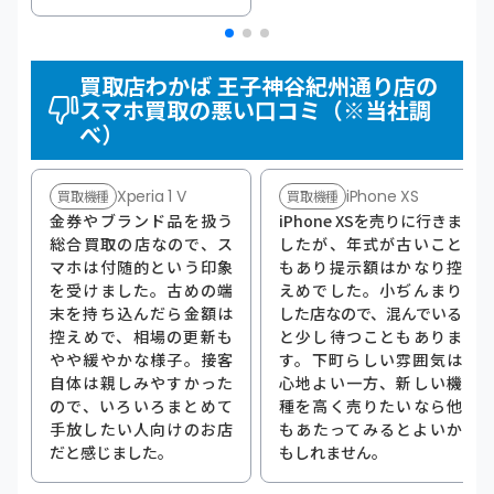
買取店わかば 王子神谷紀州通り店の
スマホ買取の悪い口コミ（※当社調
べ）
Xperia 1 V
iPhone XS
買取機種
買取機種
金券やブランド品を扱う
iPhone XSを売りに行きま
総合買取の店なので、ス
したが、年式が古いこと
マホは付随的という印象
もあり提示額はかなり控
を受けました。古めの端
えめでした。小ぢんまり
末を持ち込んだら金額は
した店なので、混んでいる
控えめで、相場の更新も
と少し待つこともありま
やや緩やかな様子。接客
す。下町らしい雰囲気は
自体は親しみやすかった
心地よい一方、新しい機
ので、いろいろまとめて
種を高く売りたいなら他
手放したい人向けのお店
もあたってみるとよいか
だと感じました。
もしれません。