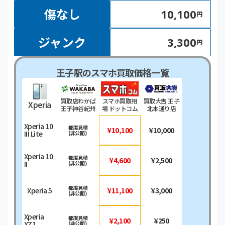
傷なし
10,100
円
ジャンク
3,300
円
王子駅のスマホ買取価格一覧
買取店わかば
スマホ買取相
買取大吉 王子
Xperia
王子神谷紀州
場 ドットコム
北本通り店
通り店
Xperia 10
都度見積
¥10,100
¥10,000
III Lite
(非公開)
Xperia 10
都度見積
¥4,600
¥2,500
II
(非公開)
都度見積
Xperia 5
¥11,100
¥3,000
(非公開)
Xperia
都度見積
¥2,100
¥250
XZ1
(非公開)