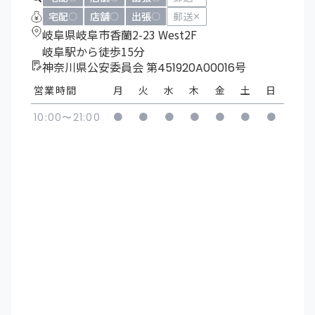
宅配
店舗
出張
郵送
〇
〇
〇
✕
岐阜県岐阜市香蘭2-23 West2F
岐阜駅から徒歩15分
神奈川県公安委員会 第451920A00016号
営業時間
月
火
水
木
金
土
日
●
●
●
●
●
●
●
10:00〜21:00