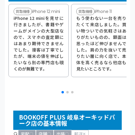
iPhone 12 mini
iPhone 11
買取機種
買取機種
iPhone 12 miniを見せに
もう使わない一台を売り
行きましたが、書籍やゲ
たくて来店しました。買
ームがメインの大型店な
い物ついでの気軽さはあ
ので、スマホの査定額に
りがたいものの、額面は
はあまり期待できません
思ったほど伸びませんで
でした。接客は丁寧でし
した。肩の力を抜いて売
たが、端末の値を伸ばし
りたい層に向く店で、本
たいなら別の専門店も覗
体を高く売るなら他店も
くのが無難です。
見たいところです。
BOOKOFF PLUS 岐阜オーキッドパ
ーク店の基本情報
宅配
店舗
出張
郵送
〇
〇
〇
✕