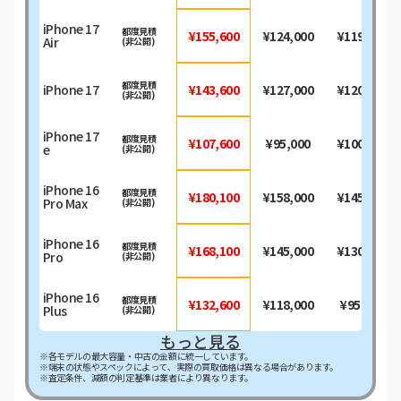
iPhone 17
都度見積
¥155,600
¥124,000
¥119,000
Air
(非公開)
都度見積
iPhone 17
¥143,600
¥127,000
¥120,000
(非公開)
iPhone 17
都度見積
¥107,600
¥95,000
¥100,000
e
(非公開)
iPhone 16
都度見積
¥180,100
¥158,000
¥145,000
Pro Max
(非公開)
iPhone 16
都度見積
¥168,100
¥145,000
¥130,000
Pro
(非公開)
iPhone 16
都度見積
¥132,600
¥118,000
¥95,000
Plus
(非公開)
もっと見る
※各モデルの最大容量・中古の金額に統一しています。
※端末の状態やスペックによって、実際の買取価格は異なる場合があります。
※査定条件、減額の判定基準は業者により異なります。