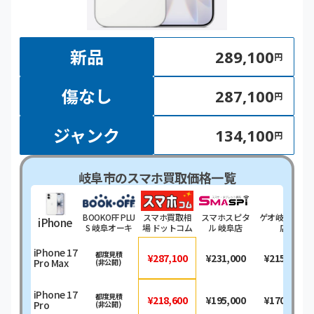
新品
289,100
円
傷なし
287,100
円
ジャンク
134,100
円
岐阜市のスマホ買取価格一覧
BOOKOFF PLU
スマホ買取相
スマホスピタ
ゲオ岐阜北島
iPhone
S 岐阜オーキ
場 ドットコム
ル 岐阜店
店
ッドパーク店
iPhone 17
都度見積
¥287,100
¥231,000
¥215,000
Pro Max
(非公開)
iPhone 17
都度見積
¥218,600
¥195,000
¥170,000
Pro
(非公開)