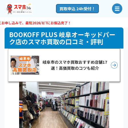
買取申込 24h受付！
申し込みで、最短
2026/8/7
にお振込完了！
BOOKOFF PLUS 岐阜オーキッドパー
ク店のスマホ買取の口コミ・評判
岐阜市のスマホ買取おすすめ店舗17
選！高価買取のコツも紹介