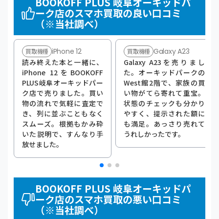
BOOKOFF PLUS 岐阜オーキッドパ
ーク店のスマホ買取の良い口コミ
（※当社調べ）
iPhone 12
Galaxy A23
買取機種
買取機種
読み終えた本と一緒に、
Galaxy A23を売りまし
iPhone 12をBOOKOFF
た。オーキッドパークの
PLUS岐阜オーキッドパー
West館2階で、家族の買
ク店で売りました。買い
い物がてら寄れて重宝。
物の流れで気軽に査定で
状態のチェックも分かり
き、列に並ぶこともなく
やすく、提示された額に
スムーズ。根拠もかみ砕
も満足。あっさり売れて
いた説明で、すんなり手
うれしかったです。
放せました。
BOOKOFF PLUS 岐阜オーキッドパ
ーク店のスマホ買取の悪い口コミ
（※当社調べ）