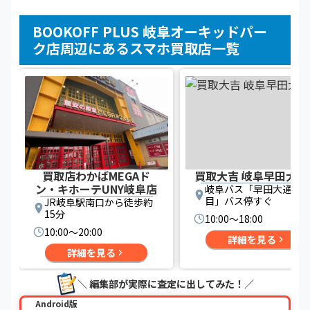
BOOKOFF PLUS 岐阜オーキッドパー
ク店周辺にあるスマホ買取店一覧
買取店わかばMEGAド
買取大吉 岐阜早田大通
ン・キホーテUNY岐阜店
岐阜バス「早田大通一
目」バス停すぐ
JR岐阜駅南口から徒歩約
15分
10:00〜18:00
10:00〜20:00
詳細を見る
詳細を見る
＼ 編集部が実際に査定に出してみた！／
Android版