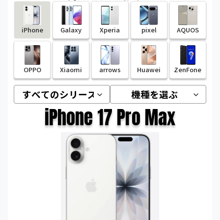
iPhone
Galaxy
Xperia
pixel
AQUOS
OPPO
Xiaomi
arrows
Huawei
ZenFone
iPhone 17 Pro Max