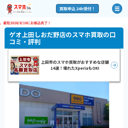
買取申込 24h受付！
026/8/10
にお振込完了！
ゲオ上田しおだ野店のスマホ買取の口
コミ・評判
上田市のスマホ買取がおすすめな店舗
14選！壊れたXperiaもOK!