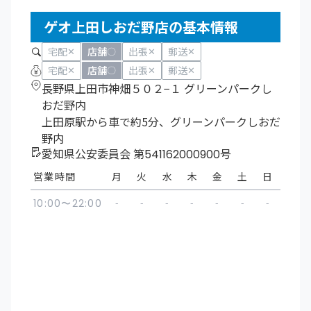
ゲオ上田しおだ野店の基本情報
宅配
店舗
出張
郵送
✕
〇
✕
✕
宅配
店舗
出張
郵送
✕
〇
✕
✕
長野県上田市神畑５０２−１ グリーンパークし
おだ野内
上田原駅から車で約5分、グリーンパークしおだ
野内
愛知県公安委員会 第541162000900号
営業時間
月
火
水
木
金
土
日
-
-
-
-
-
-
-
10:00〜22:00