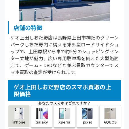
店舗の特徴
ゲオ上田しおだ野店は長野県上田市神畑のグリーン
パークしおだ野内に構える郊外型ロードサイドショ
ップで、上田原駅から車で約5分のショッピングセン
ター立地が魅力。広い専用駐車場を備えた大型路面
店で、ゲーム・DVDなどと並ぶ買取カウンターでス
マホ買取の査定が受けられます。
ゲオ上田しおだ野店のスマホ買取の上
限価格
あなたのスマホはどれですか？
iPhone
Galaxy
Xperia
pixel
AQUOS