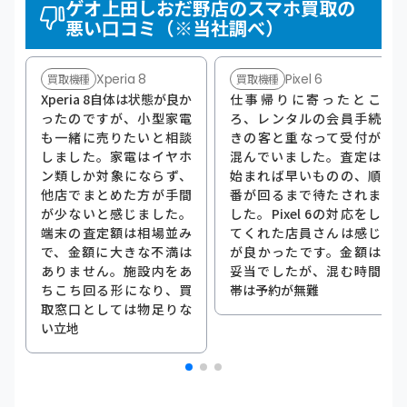
ゲオ上田しおだ野店のスマホ買取の
悪い口コミ（※当社調べ）
Xperia 8
Pixel 6
買取機種
買取機種
Xperia 8自体は状態が良か
仕事帰りに寄ったとこ
ったのですが、小型家電
ろ、レンタルの会員手続
も一緒に売りたいと相談
きの客と重なって受付が
しました。家電はイヤホ
混んでいました。査定は
ン類しか対象にならず、
始まれば早いものの、順
他店でまとめた方が手間
番が回るまで待たされま
が少ないと感じました。
した。Pixel 6の対応をし
端末の査定額は相場並み
てくれた店員さんは感じ
で、金額に大きな不満は
が良かったです。金額は
ありません。施設内をあ
妥当でしたが、混む時間
ちこち回る形になり、買
帯は予約が無難
取窓口としては物足りな
い立地