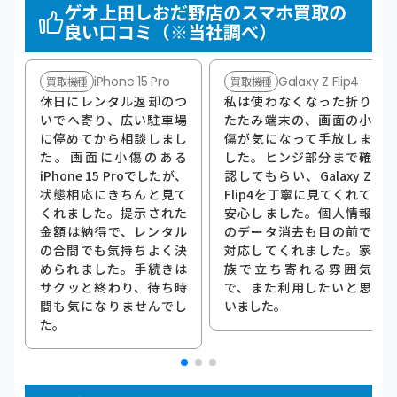
ゲオ上田しおだ野店のスマホ買取の
良い口コミ（※当社調べ）
iPhone 15 Pro
Galaxy Z Flip4
買取機種
買取機種
休日にレンタル返却のつ
私は使わなくなった折り
いでへ寄り、広い駐車場
たたみ端末の、画面の小
に停めてから相談しまし
傷が気になって手放しま
た。画面に小傷のある
した。ヒンジ部分まで確
iPhone 15 Proでしたが、
認してもらい、Galaxy Z
状態相応にきちんと見て
Flip4を丁寧に見てくれて
くれました。提示された
安心しました。個人情報
金額は納得で、レンタル
のデータ消去も目の前で
の合間でも気持ちよく決
対応してくれました。家
められました。手続きは
族で立ち寄れる雰囲気
サクッと終わり、待ち時
で、また利用したいと思
間も気になりませんでし
いました。
た。