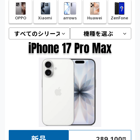
OPPO
Xiaomi
arrows
Huawei
ZenFone
iPhone 17 Pro Max
新品
289,100
円