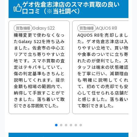
ゲオ佐倉志津店のスマホ買取の良い
口コミ（※当社調べ）
Galaxy S22
AQUOS R8
買取機種
買取機種
機種変更で使わなくなっ
AQUOS R8を売却しまし
たGalaxy S22を持ち込み
た。ゲオ佐倉志津店は入
ました。佐倉市の中心エ
りやすい立地で、買い物
リアで立ち寄りやすい立
や食事のついでに立ち寄
地です。スマホ買取の査
れたのが便利でした。ス
定はテキパキしていて、
タッフは端末の状態確認
傷の判定基準もきちんと
を丁寧に行い、減額理由
説明してくれます。提示
も明確に説明してくれ
金額も相場の範囲内で、
て、初めての売却でも安
納得して手放すことがで
心して任せられる店舗だ
きました。落ち着いて取
と感じました。落ち着い
引できる雰囲気でした。
て取引できました。