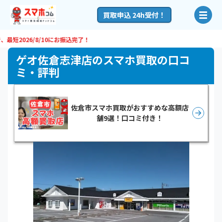
買取申込 24h受付！
短
2026/8/10
にお振込完了！
ゲオ佐倉志津店のスマホ買取の口コ
ミ・評判
佐倉市スマホ買取がおすすめな高額店
舗9選！口コミ付き！