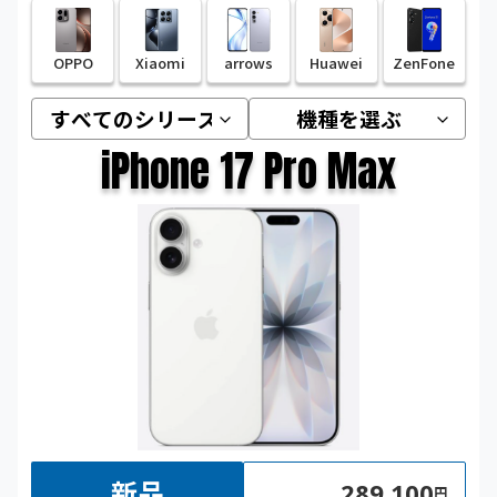
OPPO
Xiaomi
arrows
Huawei
ZenFone
iPhone 17 Pro Max
新品
289,100
円