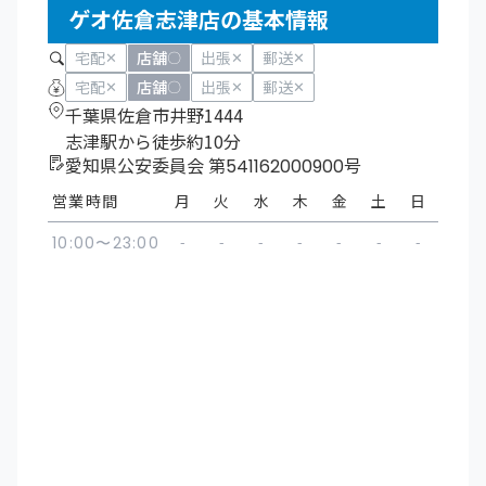
ゲオ佐倉志津店の基本情報
宅配
店舗
出張
郵送
✕
〇
✕
✕
宅配
店舗
出張
郵送
✕
〇
✕
✕
千葉県佐倉市井野1444
志津駅から徒歩約10分
愛知県公安委員会 第541162000900号
営業時間
月
火
水
木
金
土
日
-
-
-
-
-
-
-
10:00〜23:00