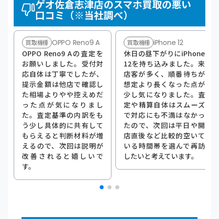
ゲオ佐倉志津店のスマホ買取の悪い
口コミ（※当社調べ）
OPPO Reno9 A
iPhone 12
買取機種
買取機種
OPPO Reno9 Aの査定を
休日の昼下がりにiPhone
お願いしました。受付対
12を持ち込みました。来
応自体は丁寧でしたが、
店客が多く、順番待ちが
提示金額は他店で確認し
想定より長くなった点が
た相場よりやや控えめだ
少し気になりました。査
った点が気になりまし
定や精算自体はスムーズ
た。査定基準の内訳をも
で対応にも不満はなかっ
う少し具体的に共有して
たので、次回は平日や開
もらえると判断材料が増
店直後など比較的空いて
えるので、次回は説明が
いる時間帯を選んで再訪
改善されると嬉しいで
したいと考えています。
す。