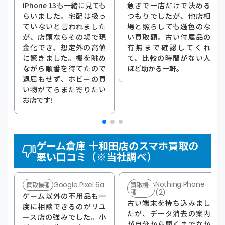
iPhone 13も一緒に見ても
急ぎで一店だけで決める
らいました。宅配は扱っ
つもりでしたが、他店相
ていないと言われました
場と照らしても遜色のな
が、店頭ならその場で現
い買取額。古い付属品の
金化でき、想定外の高値
有無まで確認してくれ
に驚きました。棚を眺め
て、比較の時間がない人
ながら順番を待てたので
ほど助かる一軒。
退屈もせず、ホビーの買
い物がてらまた寄りたい
お店です!
ゲーム倉庫 十和田店のスマホ買取の
悪い口コミ（※当社調べ）
Nothing Phone
Google Pixel 6a
買取機種
買取機
種
(2)
ゲーム以外の不用品も一
古い端末を持ち込みまし
度に相談できるのがリユ
たが、データ消去の案内
ース店の強みでした。小
が自分から聞くまでなか