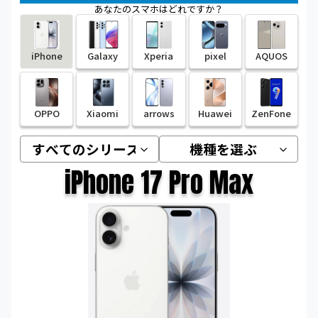
あなたのスマホはどれですか？
iPhone
Galaxy
Xperia
pixel
AQUOS
OPPO
Xiaomi
arrows
Huawei
ZenFone
iPhone 17 Pro Max