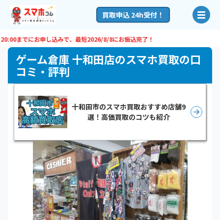
買取申込 24h受付！
00までにお申し込みで、最短
2026/8/8
にお振込完了！
ゲーム倉庫 十和田店のスマホ買取の口
コミ・評判
十和田市のスマホ買取おすすめ店舗9
選！高価買取のコツも紹介