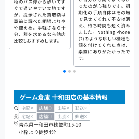
稲のバス停から歩いてす
ったのが心残りです。初
ぐで通いやすい立地です
期化の手順自体はその場
が、提示された買取額は
で見せてくれて不安は消
事前に調べた相場よりや
え、待ち時間も短く済み
や控えめ。手軽さなら十
ました。Nothing Phone
分、額を求めるなら他店
(2)のような珍しい機種も
比較もおすすめします。
値を付けてくれた点は、
素直にありがたかったで
す。
ゲーム倉庫 十和田店の基本情報
宅配
店舗
出張
郵送
✕
〇
✕
✕
宅配
店舗
出張
郵送
✕
〇
✕
✕
青森県十和田市穂並町15-10
小稲より徒歩4分