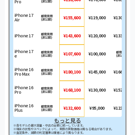
Pro
(非公開)
iPhone 17
都度見積
¥155,600
¥119,000
¥130,100
Air
(非公開)
都度見積
iPhone 17
¥143,600
¥120,000
¥133,900
(非公開)
iPhone 17
都度見積
都度見積
¥107,600
¥100,000
e
(非公開)
(非公開)
iPhone 16
都度見積
¥180,100
¥145,000
¥166,200
Pro Max
(非公開)
iPhone 16
都度見積
¥168,100
¥130,000
¥152,000
Pro
(非公開)
iPhone 16
都度見積
¥132,600
¥95,000
¥123,500
Plus
(非公開)
もっと見る
※各モデルの最大容量・中古の金額に統一しています。
※端末の状態やスペックによって、実際の買取価格は異なる場合があります。
※査定条件、減額の判定基準は業者により異なります。