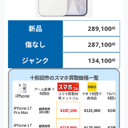
新品
289,100
円
傷なし
287,100
円
ジャンク
134,100
円
十和田市のスマホ買取価格一覧
ゲーム倉庫 十
和田店
スマホ買取相
ゲオ十和田千
TSUTAYA 十
iPhone
場 ドットコム
歳森店
和田元町店
iPhone 17
都度見積
¥287,100
¥215,000
¥243,200
Pro Max
(非公開)
iPhone 17
都度見積
¥218,600
¥170,000
¥205,200