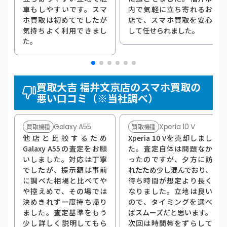
車もしやすいです。スマ
内で気軽に立ち寄れるお
ホ買取は初めてでしたが
店で、スマホ買取を安心
気持ちよく利用できまし
して任せられました。
た。
買取大吉 福井文京店のスマホ買取の
悪い口コミ（※当社調べ）
Galaxy A55
Xperia 10 V
買取機種
買取機種
他店と比較するため
Xperia 10 Vを売却しまし
Galaxy A55の査定をお願
た。査定自体は問題なか
いしました。対応は丁寧
ったのですが、夕方に訪
でしたが、提示額は事前
れたため少し混んでおり、
に調べた相場と比べてや
待ち時間が想定より長く
や控えめで、その場では
なりました。立地は良い
決めきれず一度持ち帰り
ので、タイミングを選べ
ました。査定基準をもう
ばスムーズだと思います。
少し詳しく説明してもら
次回は時間帯をずらして