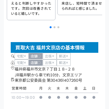
えると判断しやすかった
来店し、短時間で済ませ
です。次回は改善されて
られればと感じました。
いると嬉しいです。
買取大吉 福井文京店の基本情報
宅配
店舗
出張
郵送
✕
〇
✕
✕
宅配
店舗
出張
郵送
✕
〇
✕
✕
福井県福井市文京７丁目１８−２８
JR福井駅から車で約10分、文京エリア
東京都公安委員会 第304361407260号
営業時間
月
火
水
木
金
土
日
●
●
●
●
●
●
●
10:00〜19:00