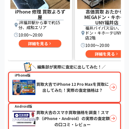
iPhone 修理 買取よろず
高価買取 おたからや
屋
MEGAドン・キホー
UNY福井店
JR福井駅から車で約15
分、成和エリア
福井バイパス沿い、ME
ドン・キホーテUNY福
10:00〜20:00
店2階
詳細を見る
10:00〜20:00
詳細を見る
＼ 編集部が実際に査定に出してみた！／
iPhone版
買取大吉でiPhone 12 Pro Maxを買取に
出してみた！実際の査定価格は？
Android版
買取大吉のスマホ買取価格を調査！スマ
ホ（iPhone・Android）の実際の査定額
の口コミ・レビュー