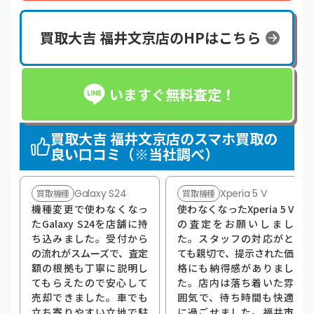
買取大吉 福井文京店のHPはこちら
いますぐ無料査定！
買取大吉 福井文京店のスマホ買取の
良い口コミ（※当社調べ）
Galaxy S24
Xperia 5 V
買取機種
買取機種
機種変更で使わなくなっ
使わなくなったXperia 5 V
たGalaxy S24を店舗に持
の査定をお願いしまし
ち込みました。受付から
た。スタッフの対応がと
の流れがスムーズで、査定
ても親切で、提示された価
額の根拠も丁寧に説明し
格にも納得感がありまし
てもらえたので安心して
た。店内は落ち着いた雰
売却できました。車でも
囲気で、待ち時間も快適
立ち寄りやすい立地で駐
に過ごせました。福井市