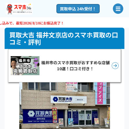
買取申込 24h受付！
で、最短
2026/8/10
にお振込完了！
買取大吉 福井文京店のスマホ買取の口
コミ・評判
福井市のスマホ買取がおすすめな店舗
10選！口コミ付き！