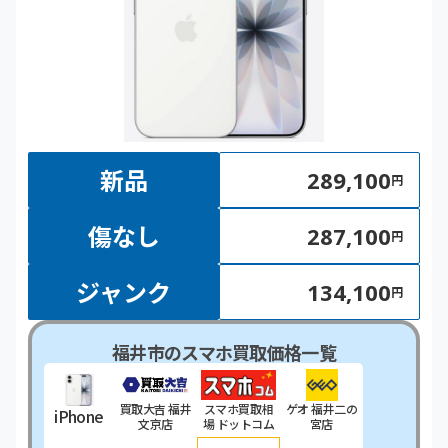
新品
289,100
円
傷なし
287,100
円
ジャンク
134,100
円
福井市のスマホ買取価格一覧
買取大吉 福井
スマホ買取相
ゲオ 福井二の
iPhone
文京店
場 ドットコム
宮店