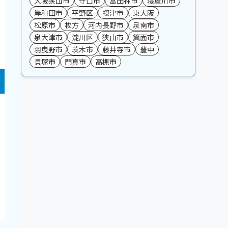
大阪狭山市
守口市
富田林市
寝屋川市
岸和田市
平野区
摂津市
東大阪
松原市
枚方
河内長野市
泉南市
泉大津市
淀川区
狭山市
箕面市
羽曳野市
茨木市
藤井寺市
豊中
貝塚市
門真市
高槻市