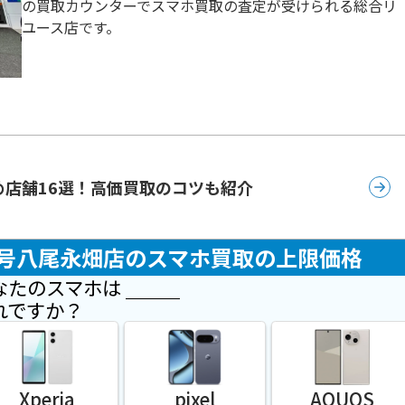
の買取カウンターでスマホ買取の査定が受けられる総合リ
ユース店です。
め店舗16選！高価買取のコツも紹介
AR 25号八尾永畑店のスマホ買取の上限価格
なたのスマホは
れですか？
Xperia
pixel
AQUOS