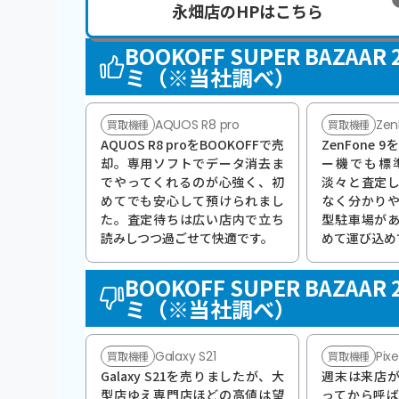
永畑店のHPはこちら
BOOKOFF SUPER BA
ミ（※当社調べ）
AQUOS R8 pro
Zen
買取機種
買取機種
AQUOS R8 proをBOOKOFFで売
ZenFone
却。専用ソフトでデータ消去ま
ー機でも標
でやってくれるのが心強く、初
淡々と査定
めてでも安心して預けられまし
なく分かり
た。査定待ちは広い店内で立ち
型駐車場が
読みしつつ過ごせて快適です。
めて運び込め
BOOKOFF SUPER BA
ミ（※当社調べ）
Galaxy S21
Pixe
買取機種
買取機種
Galaxy S21を売りましたが、大
週末は来店
型店ゆえ専門店ほどの高値は望
ってから呼