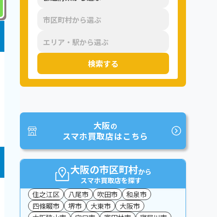
検索する
大阪
の
スマホ買取店はこちら
大阪の市区町村
から
スマホ買取店を探す
住之江区
八尾市
吹田市
和泉市
四條畷市
堺市
大東市
大阪市