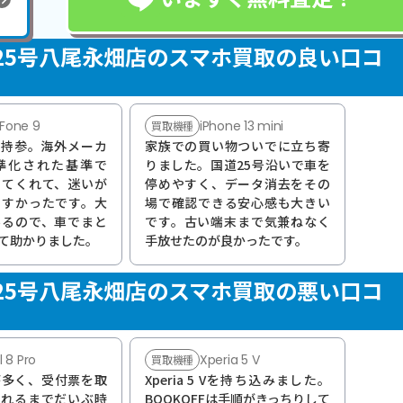
ZAAR 25号八尾永畑店のスマホ買取の良い口コ
Fone 9
iPhone 13 mini
買取機種
 9を持参。海外メーカ
家族での買い物ついでに立ち寄
準化された基準で
りました。国道25号沿いで車を
してくれて、迷いが
停めやすく、データ消去をその
やすかったです。大
場で確認できる安心感も大きい
あるので、車でまと
です。古い端末まで気兼ねなく
て助かりました。
手放せたのが良かったです。
ZAAR 25号八尾永畑店のスマホ買取の悪い口コ
l 8 Pro
Xperia 5 V
買取機種
が多く、受付票を取
Xperia 5 Vを持ち込みました。
ばれるまでだいぶ時
BOOKOFFは手順がきっちりして