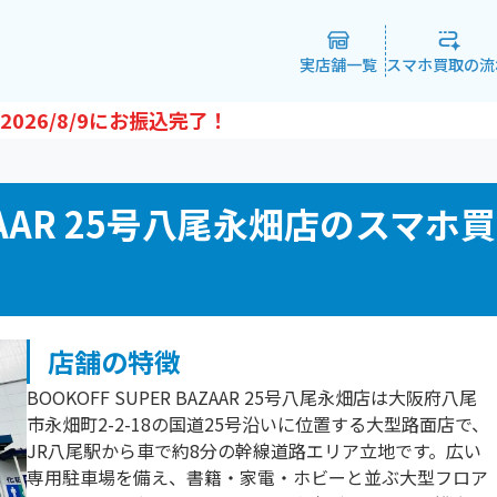
実店舗一覧
スマホ買取の流
2026/8/9
にお振込完了！
BAZAAR 25号八尾永畑店のスマホ買
店舗の特徴
BOOKOFF SUPER BAZAAR 25号八尾永畑店は大阪府八尾
市永畑町2-2-18の国道25号沿いに位置する大型路面店で、
JR八尾駅から車で約8分の幹線道路エリア立地です。広い
専用駐車場を備え、書籍・家電・ホビーと並ぶ大型フロア