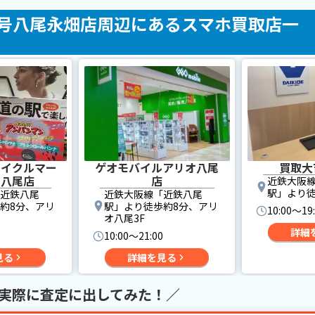
AR 25号八尾永畑店周辺にあるスマホ買取店一
サイクルマー
ゲオモバイルアリオ八尾
買取大
オ八尾店
店
近鉄大阪
駅」より徒
近鉄八尾
近鉄大阪線「近鉄八尾
約8分、アリ
駅」より徒歩約8分、アリ
10:00〜19
オ八尾3F
詳細
10:00〜21:00
見る
詳細を見る
が実際に査定に出してみた！／