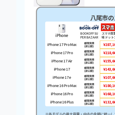
八尾市の
BOOKOFF SU
スマホ買
iPhone
PER BAZAAR
場 ドット
25号八尾永畑
都度見積
iPhone 17 Pro Max
¥287,1
店
(非公開)
都度見積
iPhone 17 Pro
¥218,6
(非公開)
都度見積
iPhone 17 Air
¥155,6
(非公開)
都度見積
iPhone 17
¥143,6
(非公開)
都度見積
iPhone 17 e
¥107,6
(非公開)
都度見積
iPhone 16 Pro Max
¥180,1
(非公開)
都度見積
iPhone 16 Pro
¥168,1
(非公開)
都度見積
iPhone 16 Plus
¥132,6
(非公開)
※各モデルの最大容量・中古の金額に統一し