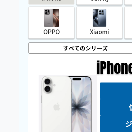
OPPO
Xiaomi
iPhon