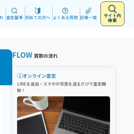
サイト内
れ
査定基準
初めての方へ
よくある質問
記事一覧
検索
FLOW
買取の流れ
オンライン査定
1
LINEを追加・スマホの写真を送るだけで査定開
始！