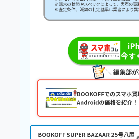
※端末の状態やスペックによって、実際の買
※査定条件、減額の判定基準は業者により異
＼最短即
iP
今す
＼ 編集部
BOOKOFFでのスマホ買
Androidの価格を紹介！
BOOKOFF SUPER BAZAAR 25号八尾