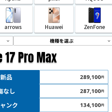
arrows
Huawei
ZenFone
e 17 Pro Max
新品
289,100
円
傷なし
287,100
円
ジャンク
134,100
円