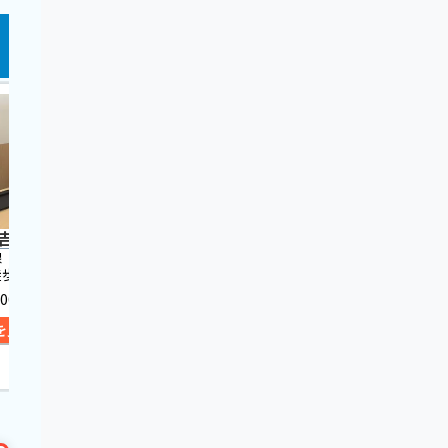
吉 八尾店
トレジャーファクトリー
買取のサ
八尾店
線「近鉄八尾
歩約3分
近鉄大阪線「近鉄八尾
近鉄大
駅」より徒歩約18分、駐
駅」よ
:00
車場完備
10:00〜
を見る
11:00〜20:00
詳
詳細を見る