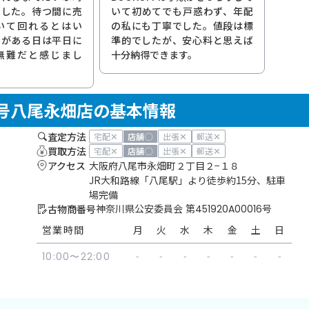
ました。待つ間に売
いて初めてでも戸惑わず、年配
いて回れるとはい
の私にも丁寧でした。値段は標
用がある日は平日に
準的でしたが、安心料と思えば
無難だと感じまし
十分納得できます。
R 25号八尾永畑店の基本情報
査定方法
✕
〇
✕
✕
宅配
店舗
出張
郵送
買取方法
✕
〇
✕
✕
宅配
店舗
出張
郵送
アクセス
大阪府八尾市永畑町２丁目２−１８
JR大和路線「八尾駅」より徒歩約15分、駐車
場完備
古物商番号
神奈川県公安委員会 第451920A00016号
営業時間
月
火
水
木
金
土
日
-
-
-
-
-
-
-
10:00〜22:00