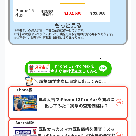
iPhone 16
都度見積
¥132,600
¥95,000
Plus
(非公開)
もっと見る
※各モデルの最大容量・中古の金額に統一しています。
※端末の状態やスペックによって、実際の買取価格は異なる場合があります。
※査定条件、減額の判定基準は業者により異なります。
＼最短即日・現金で振り込み！／
iPhone 17 Pro Maxを
今すぐ無料仮査定してみる
＼ 編集部が実際に査定に出してみた！／
iPhone版
買取大吉でiPhone 12 Pro Maxを買取に
出してみた！実際の査定価格は？
Android版
買取大吉のスマホ買取価格を調査！スマ
ホ（iPhone・Android）の実際の査定額