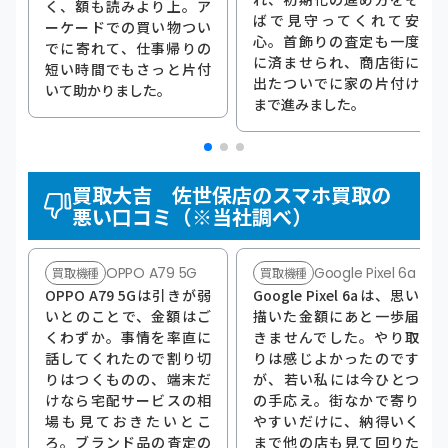
く、額も読みより上。ア
ばで見守ってくれて安
ーケードでの買い物つい
心。首飾りの査定も一度
でに寄れて、仕事帰りの
に済ませられ、商店街に
短い時間でもさっと片付
出たついでに家の片付け
いて助かりました。
まで進みました。
買取大吉 佐世保店のスマホ買取の
悪い口コミ（※当社調べ）
OPPO A79 5G
Google Pixel 6a
買取機種
買取機種
OPPO A79 5Gは引きが弱
Google Pixel 6aは、思い
いとのことで、金額はご
描いた金額にあと一歩届
くわずか。事情を率直に
きませんでした。やり取
話してくれたので割り切
りは感じよかったのです
りはつくものの、端末だ
が、若い私には今ひとつ
けなら宅配サービスの相
の手応え。街なかで寄り
場も見ておきたいとこ
やすいだけに、納得いく
ろ。ブランド品の査定の
まで他の店も見て回りた