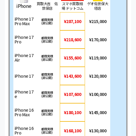
買取大吉 佐
スマホ買取相
ゲオ佐世保大
iPhone
世保店
場 ドットコム
塔店
iPhone 17
都度見積
¥287,100
¥215,000
Pro Max
(非公開)
iPhone 17
都度見積
¥218,600
¥170,000
Pro
(非公開)
iPhone 17
都度見積
¥155,600
¥119,000
Air
(非公開)
都度見積
iPhone 17
¥143,600
¥120,000
(非公開)
iPhone 17
都度見積
¥107,600
¥100,000
e
(非公開)
iPhone 16
都度見積
¥180,100
¥145,000
Pro Max
(非公開)
iPhone 16
都度見積
¥168,100
¥130,000
Pro
(非公開)