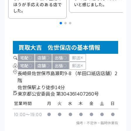
ほうが手応えのある店で
いと感じました。
した。
買取大吉 佐世保店の基本情報
宅配
店舗
出張
郵送
〇
〇
〇
✕
宅配
店舗
出張
郵送
〇
〇
〇
✕
長崎県佐世保市島瀬町9-8 （牟田口紙店店舗）2
階
佐世保駅より徒歩14分
東京都公安委員会 第304361407260号
営業時間
月
火
水
木
金
土
日
●
●
●
●
●
●
●
10:00〜19:00
備考：不定休・臨時休業有