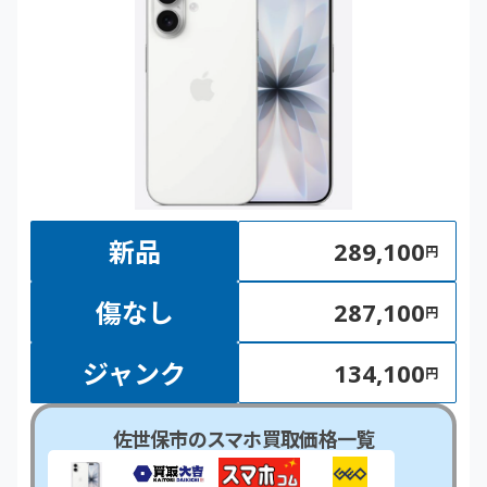
新品
289,100
円
傷なし
287,100
円
ジャンク
134,100
円
佐世保市のスマホ買取価格一覧