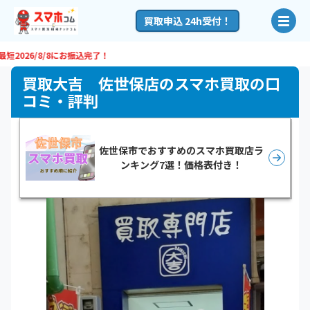
買取申込 24h受付！
6/8/8
にお振込完了！
買取大吉 佐世保店のスマホ買取の口
コミ・評判
佐世保市でおすすめのスマホ買取店ラ
ンキング7選！価格表付き！