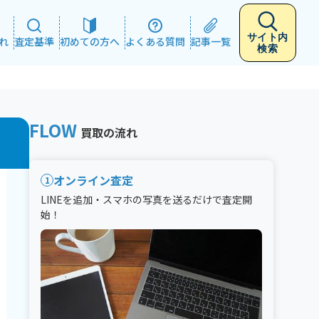
サイト内
れ
査定基準
初めての方へ
よくある質問
記事一覧
検索
FLOW
買取の流れ
オンライン査定
1
LINEを追加・スマホの写真を送るだけで査定開
始！