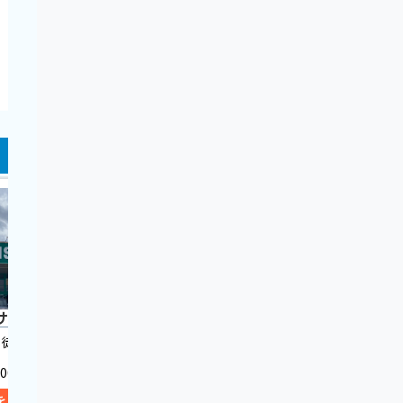
サンシ河芸店
超iPhoneR革命！ 津店
BOOK
徒歩10分
阿漕駅から車で約5分
高茶屋駅
:00
11:00〜20:00
10:00〜
を見る
詳細を見る
詳