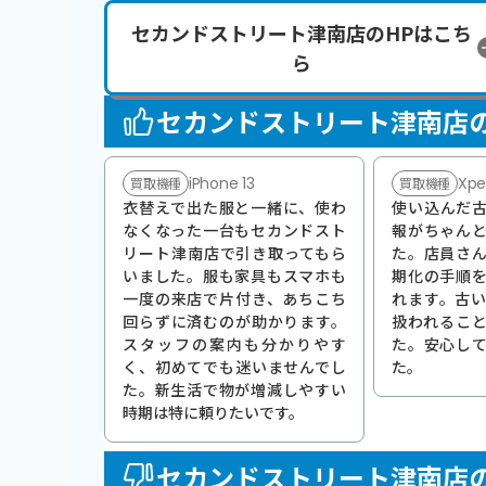
セカンドストリート津南店のHPはこち
ら
セカンドストリート津南店
iPhone 13
Xper
買取機種
買取機種
衣替えで出た服と一緒に、使わ
使い込んだ
なくなった一台もセカンドスト
報がちゃん
リート津南店で引き取ってもら
た。店員さ
いました。服も家具もスマホも
期化の手順
一度の来店で片付き、あちこち
れます。古
回らずに済むのが助かります。
扱われるこ
スタッフの案内も分かりやす
た。安心し
く、初めてでも迷いませんでし
た。
た。新生活で物が増減しやすい
時期は特に頼りたいです。
セカンドストリート津南店