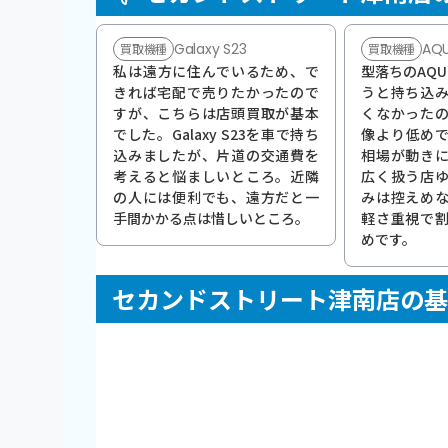
Galaxy S23
AQU
買取機種
買取機種
私は遠方に住んでいるため、で
型落ちのAQUO
きれば宅配で売りたかったので
うと持ち込
すが、こちらは店頭買取が基本
くなかった
でした。Galaxy S23を車で持ち
像より低め
込みましたが、片道の交通費を
相場が動き
考えると悩ましいところ。近隣
広く扱う店
の人には便利でも、遠方だと一
みは控えめ
手間かかる点は惜しいところ。
軽さ重視で
めです。
セカンドストリート津南店の基