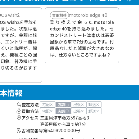
OS wish2
motorola edge 40
買取機種
S wish2を手放そ
乗り換えで余ったmotorola
みました。状態は悪
edge 40を持ち込みました。セ
のですが、金額は想
カンドストリート津南店は高茶
で、エントリー機は
屋駅から車で7分の立地です。付
にくいと説明が。幅
属品なしだと減額が大きめなの
ゆえ、機種ごとの強
は、仕方ないところですよね？
な印象。普及機は手
割り切るのがおすす
本情報
査定方法
✕
〇
✕
✕
宅配
店舗
出張
郵送
買取方法
✕
〇
✕
✕
宅配
店舗
出張
郵送
アクセス
三重県津市藤方597番地3
高茶屋駅から車で約7分
古物商番号
第541162001000号