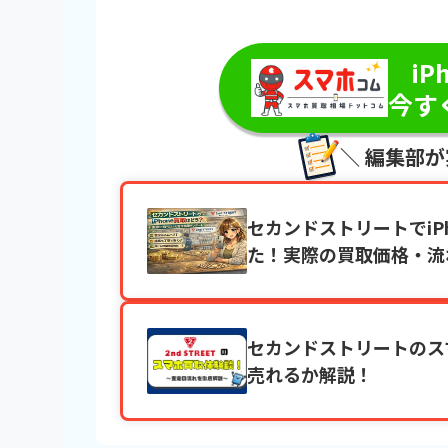
＼最短即
iP
今す
＼ 編集部
セカンドストリートでiPho
た！実際の買取価格・流
セカンドストリートのス
売れるか解説！