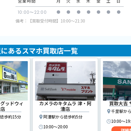
営業時間
月
火
水
木
金
土
日
●
●
●
●
●
●
●
10:00〜22:00
備考：【買取受付時間】10:00～21:30
辺にあるスマホ買取店一覧
 グッドウィ
カメラのキタムラ 津・阿
買取大吉 
津店
漕店
千里駅から
徒歩約15分
阿漕駅から徒歩約5分
10:00〜19
10:00〜20:00
詳細