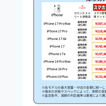
セカンドスト
スマホ買
iPhone
リート津南店
場 ドット
都度見積
iPhone 17 Pro Max
¥287,1
(非公開)
都度見積
iPhone 17 Pro
¥218,6
(非公開)
都度見積
iPhone 17 Air
¥155,6
(非公開)
都度見積
iPhone 17
¥143,6
(非公開)
都度見積
iPhone 17 e
¥107,6
(非公開)
都度見積
iPhone 16 Pro Max
¥180,1
(非公開)
都度見積
iPhone 16 Pro
¥168,1
(非公開)
都度見積
iPhone 16 Plus
¥132,6
(非公開)
※各モデルの最大容量・中古の金額に統一し
※端末の状態やスペックによって、実際の買
※査定条件、減額の判定基準は業者により異