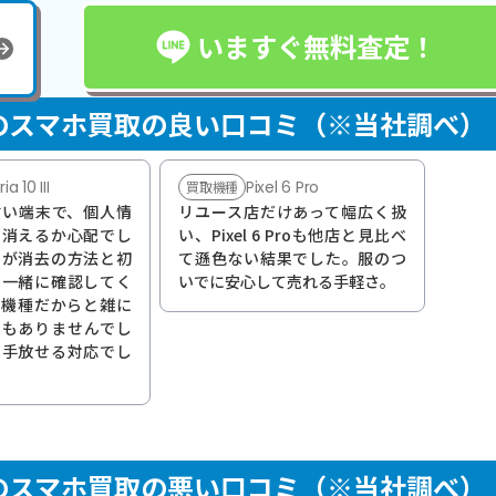
いますぐ無料査定！
のスマホ買取の良い口コミ（※当社調べ）
ia 10 III
Pixel 6 Pro
買取機種
古い端末で、個人情
リユース店だけあって幅広く扱
と消えるか心配でし
い、Pixel 6 Proも他店と見比べ
んが消去の方法と初
て遜色ない結果でした。服のつ
を一緒に確認してく
いでに安心して売れる手軽さ。
い機種だからと雑に
ともありませんでし
て手放せる対応でし
のスマホ買取の悪い口コミ（※当社調べ）