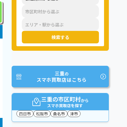
検索する
三重
の
スマホ買取店はこちら
三重の市区町村
から
スマホ買取店を探す
四日市
松阪市
桑名市
津市