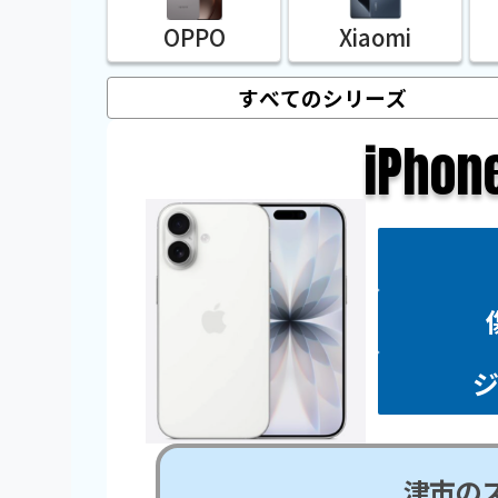
OPPO
Xiaomi
iPhon
津市の