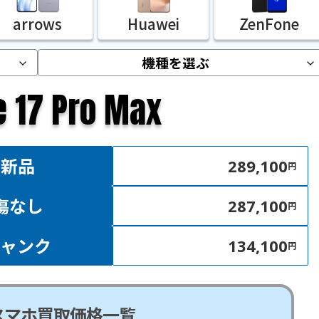
arrows
Huawei
ZenFone
e 17 Pro Max
新品
289,100
円
傷なし
287,100
円
ジャンク
134,100
円
スマホ買取価格一覧