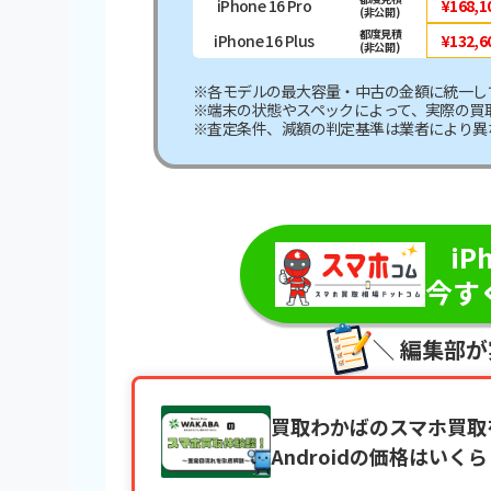
iPhone 16 Pro
¥168,1
(非公開)
都度見積
iPhone 16 Plus
¥132,6
(非公開)
※各モデルの最大容量・中古の金額に統一し
※端末の状態やスペックによって、実際の買
※査定条件、減額の判定基準は業者により異
＼最短即
iP
今す
＼ 編集部
買取わかばのスマホ買取を
Androidの価格はいく