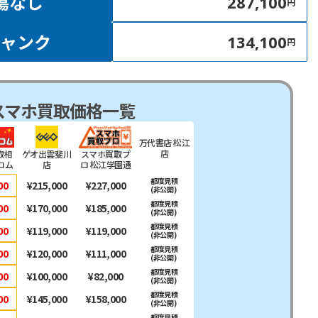
傷なし
287,100
円
ジャンク
134,100
円
スマホ買取価格一覧
万代書店 松江
店
取相
ゲオ出雲斐川
スマホ買取プ
コム
店
ロ 松江学園通
り店
都度見積
00
¥215,000
¥227,000
(非公開)
都度見積
00
¥170,000
¥185,000
(非公開)
都度見積
00
¥119,000
¥119,000
(非公開)
都度見積
00
¥120,000
¥111,000
(非公開)
都度見積
00
¥100,000
¥82,000
(非公開)
都度見積
00
¥145,000
¥158,000
(非公開)
都度見積