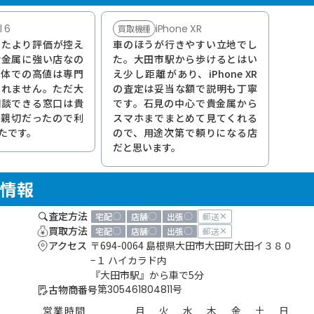
l 6
iPhone XR
買取機種
は思ったより評価が控え
車のほうが行きやすい立地でし
貴金属に強い店なの
た。大田市駅から歩けるとはい
単体での高値は専門
え少し距離があり、iPhone XR
しれません。ただ大
の査定は妥当な額で説明も丁寧
相談できる窓口は貴
です。石見の中心で貴金属から
も親切だったので利
スマホまでまとめて見てくれる
たです。
ので、用途次第で頼りになる店
だと思います。
情報
査定方法
〇
〇
〇
✕
宅配
店舗
出張
郵送
買取方法
〇
〇
〇
✕
宅配
店舗
出張
郵送
アクセス
〒694-0064 島根県大田市大田町大田イ３８０
−１ ハイカラド内
『大田市駅』から車で5分
古物商番号
第305461804811号
営業時間
月
火
水
木
金
土
日