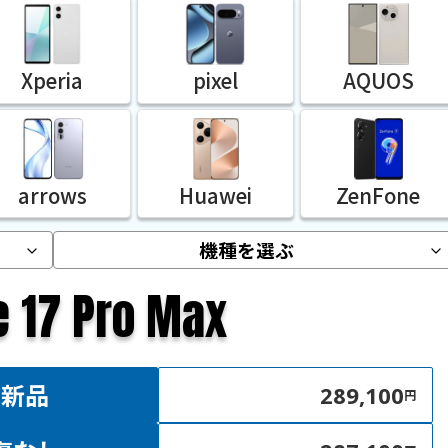
Xperia
pixel
AQUOS
arrows
Huawei
ZenFone
e 17 Pro Max
新品
289,100
円