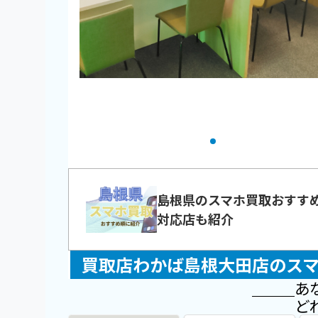
島根県のスマホ買取おすす
対応店も紹介
買取店わかば島根大田店のス
あ
ど