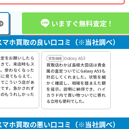
いますぐ無料査定！
スマホ買取の良い口コミ（※当社調べ）
に査定をお願いしたら
Galaxy A53
買取機種
がきて、来店時もス
買取店わかば島根大田店は貴金
た。使わなくなった
属の査定ついでにGalaxy A53も
軽に見てもらえて、
対応してくれました。状態を細
田でこういう店があ
かく確認し、相場を踏まえた額
いです。急かされず
を提示。説明に納得でき、ハイ
たのもうれしかった
カラド内で買い物ついでに寄れ
る立地も便利でした。
スマホ買取の悪い口コミ（※当社調べ）