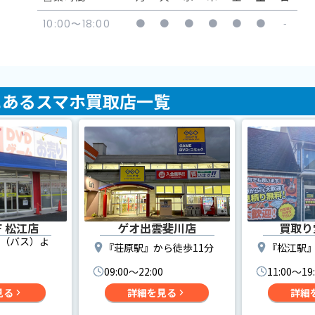
●
●
●
●
●
●
-
10:00〜18:00
にあるスマホ買取店一覧
F 松江店
ゲオ出雲斐川店
買取り
（バス）よ
『荘原駅』から徒歩11分
『松江駅』
09:00〜22:00
11:00〜19
見る
詳細を見る
詳細