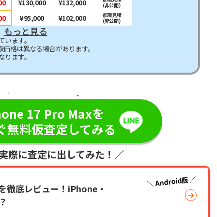
00
¥130,000
¥132,000
(非公開)
都度見積
00
¥95,000
¥102,000
(非公開)
もっと見る
ています。
取価格は異なる場合があります。
なります。
日・現金で振り込み！／
hone 17 Pro Maxを
ぐ無料仮査定してみる
が実際に査定に出してみた！／
Android版
徹底レビュー！iPhone・
ら？