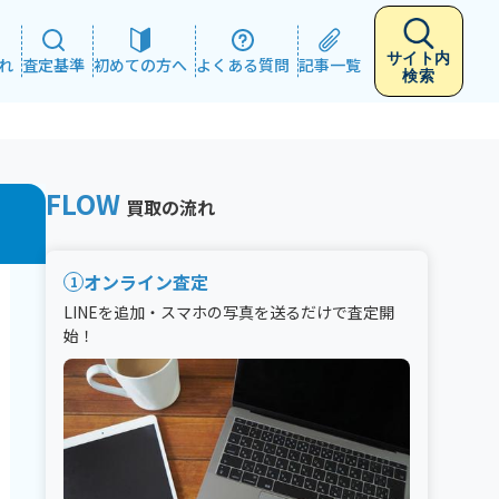
サイト内
れ
査定基準
初めての方へ
よくある質問
記事一覧
検索
FLOW
買取の流れ
オンライン査定
1
LINEを追加・スマホの写真を送るだけで査定開
始！