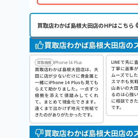
買取店わかば島根大田店のHPはこちら
買取店わかば島根大田店の
LINEで先
iPhone 14 Plus
買取機種
丁寧に返事
買取店わかば島根大田店は、大
ムーズでし
田に店が少ないだけに貴金属と
スマホも気
一緒にiPhone 14 Plusも見ても
山あいの大
らえて助かりました。一点ずつ
るのは心強
根拠を添えて値踏みしてくれ
に相談でき
て、まとめて現金化できます。
です。
遠くまで出かけず地元で完結で
きたのがありがたかったです。
買取店わかば島根大田店の