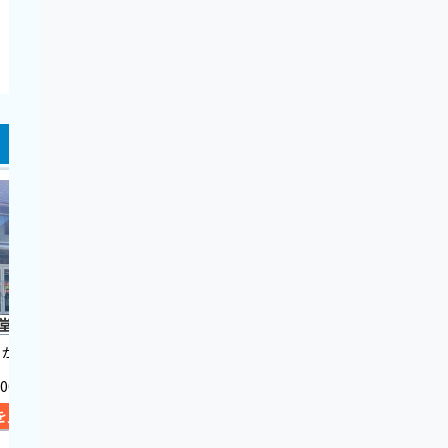
堂 松江店
ヤマダデンキ テックラン
万代
ド松江学園南店
から車で8分
『乃木駅
『松江駅』から徒歩15分
:00
06:00〜
10:00〜19:00
を見る
詳
詳細を見る