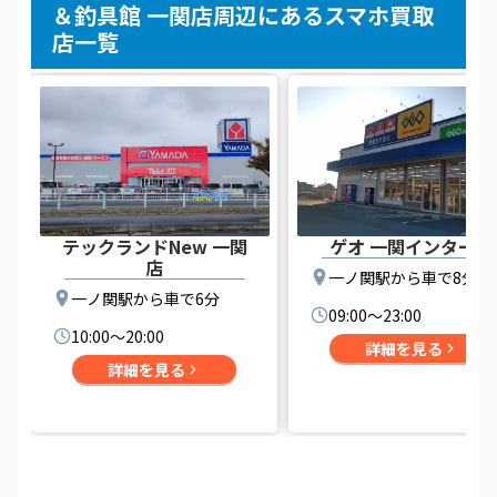
＆釣具館 一関店周辺にあるスマホ買取
店一覧
テックランドNew 一関
ゲオ 一関インター店
店
一ノ関駅から車で8分
一ノ関駅から車で6分
09:00〜23:00
10:00〜20:00
詳細を見る
詳細を見る