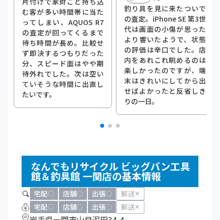
片付けで家財ごと持ち込
釣り具を見に来たついで
む客が多い時間帯に当た
の査定。iPhone SE 第3世
ってしまい、AQUOS R7
代は画面の小傷が思った
の査定が回ってくるまで
より響いたようで、状態
待ち時間が長め。比較せ
の評価は辛口でした。店
ず即決するつもりだった
内をあれこれ眺めるのは
分、スピード面はやや期
楽しかったのですが、端
待外れでした。次は空い
末はきれいにしてから出
ていそうな時間に出直し
せばよかったと反省しき
たいです。
りの一日。
なんでもリサイクル ビッグバン工具
館＆釣具館 一関店の基本情報
宅配
店舗
出張
郵送
〇
〇
〇
✕
宅配
店舗
出張
郵送
〇
〇
〇
✕
岩手県一関市山目泥田34-4