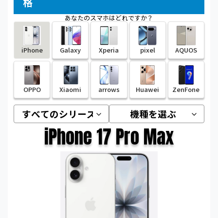
格
あなたのスマホはどれですか？
iPhone
Galaxy
Xperia
pixel
AQUOS
OPPO
Xiaomi
arrows
Huawei
ZenFone
iPhone 17 Pro Max