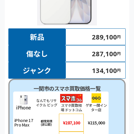
新品
289,100
円
傷なし
287,100
円
ジャンク
134,100
円
一関市のスマホ買取価格一覧
なんでもリサ
イクル ビッグ
スマホ買取相
ゲオ 一関イン
iPhone
バン工具館＆
場 ドットコム
ター店
釣具館 一関店
iPhone 17
都度見積
¥287,100
¥215,000
Pro Max
(非公開)