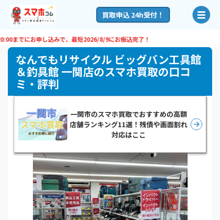
買取申込 24h受付！
0までにお申し込みで、最短
2026/8/9
にお振込完了！
なんでもリサイクル ビッグバン工具館
＆釣具館 一関店のスマホ買取の口コ
ミ・評判
一関市のスマホ買取でおすすめの高額
店舗ランキング11選！残債や画面割れ
対応はここ