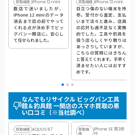
iPhone 12 mini
iPhone 13 mini
買取機種
買取機種
数店で迷いましたが、
目立つ傷のない端末を持
iPhone 12 miniのデータ
参。受付から査定、支払
消去まで目の前でやって
いまで淡々と進み、店員
くれる点が決め手でビッ
の応対も過不足なく実務
グバン一関店に。安心し
的でした。工具や釣具を
て任せられました。
扱う店らしくやり取りは
あっさりしていますが、
こちらの質問にはきちん
と答えてくれます。手早く
済ませたい人にはおすす
めです。
なんでもリサイクル ビッグバン工具
館＆釣具館 一関店のスマホ買取の悪
い口コミ（※当社調べ）
iPhone SE 第3世
AQUOS R7
買取機種
買取機
種
代